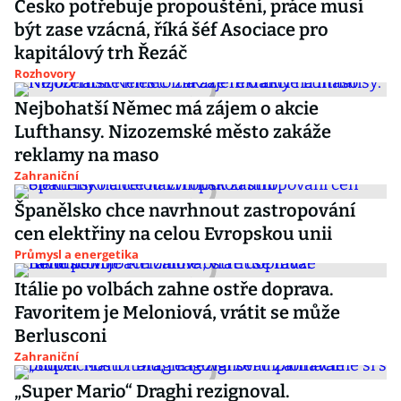
Česko potřebuje propouštění, práce musí
být zase vzácná, říká šéf Asociace pro
kapitálový trh Řezáč
Rozhovory
Nejbohatší Němec má zájem o akcie
Lufthansy. Nizozemské město zakáže
reklamy na maso
Zahraniční
Španělsko chce navrhnout zastropování
cen elektřiny na celou Evropskou unii
Průmysl a energetika
Itálie po volbách zahne ostře doprava.
Favoritem je Meloniová, vrátit se může
Berlusconi
Zahraniční
„Super Mario“ Draghi rezignoval.