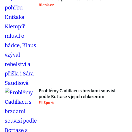
Blesk.cz
Problémy Cadillacu s brzdami souvisí
podle Bottase s jejich chlazením
F1 Sport