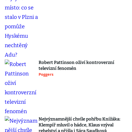
Robert Pattinson oživí kontroverzní
televizní fenomén
Poggers
Nejvýznamnější chvíle pohřbu Knížáka:
Klempíř mluvil o hádce, Klaus vzýval
rebelství a přišla i Sára Saudková