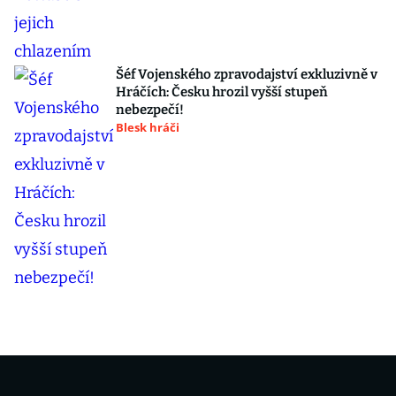
Šéf Vojenského zpravodajství exkluzivně v
Hráčích: Česku hrozil vyšší stupeň
nebezpečí!
Blesk hráči