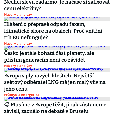
Nechci slevu zadarmo. Je načase si zafixovat
cenu elektřiny?
Názory a analýzy
Hlášení o přepravě odpadu faxem,
klimatické skóre na obalech. Proč vnitřní
trh EU nefunguje?
Názory a analýzy
Česko je stále bohatá část planety, ale
příštím generacím není co závidět
Názory a analýzy
Evropa v plynových kleštích. Největší
světový odběratel LNG má jen malý vliv na
jeho cenu
Průmysl a energetika
🎧 Musíme v Evropě těžit, jinak zůstaneme
závislí, zaznělo na debatě v Bruselu