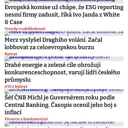
Evropská komise už chápe, že ESG reporting
nesmí firmy zadusit, říká Ivo Janda z White
& Case
Trendy v udržitelnosti
Merz vyslyšel Draghiho volání. Začal
lobbovat za celoevropskou burzu
Byznys
Drahé energie a zelené cíle ohrožují
konkurenceschopnost, varují lídři českého
průmyslu
e15 a byznys
Šéf ČNB Michl je Guvernérem roku podle
Central Banking. Časopis ocenil jeho boj s
inflací
Finance a bankovnictví