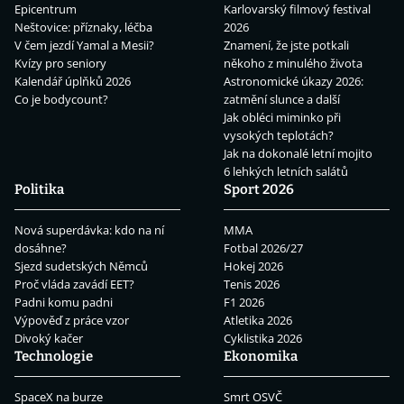
Epicentrum
Karlovarský filmový festival
Neštovice: příznaky, léčba
2026
V čem jezdí Yamal a Mesii?
Znamení, že jste potkali
Kvízy pro seniory
někoho z minulého života
Kalendář úplňků 2026
Astronomické úkazy 2026:
Co je bodycount?
zatmění slunce a další
Jak obléci miminko při
vysokých teplotách?
Jak na dokonalé letní mojito
6 lehkých letních salátů
Politika
Sport 2026
Nová superdávka: kdo na ní
MMA
dosáhne?
Fotbal 2026/27
Sjezd sudetských Němců
Hokej 2026
Proč vláda zavádí EET?
Tenis 2026
Padni komu padni
F1 2026
Výpověď z práce vzor
Atletika 2026
Divoký kačer
Cyklistika 2026
Technologie
Ekonomika
SpaceX na burze
Smrt OSVČ