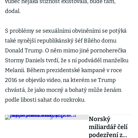
vůbec nějaká stížnost existovala, bude tam,“
dodal.
S problémy se sexuálními obviněními se potýká
také nynější republikánský šéf Bílého domu
Donald Trump. O něm mimo jiné pornoherečka
Stormy Daniels tvrdí, že s ní podváděl manželku
Melanii. Během prezidentské kampaně v roce
2016 se objevilo video, na kterém se Trump
chvástá, že jako mocný a bohatý může ženám
podle libosti sahat do rozkroku.
Norský
miliardář čelí
podezření z