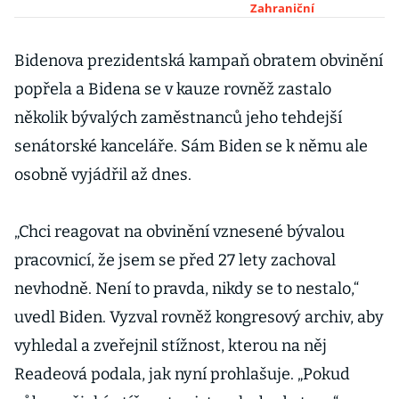
Vídni. Sází na
Zahraniční
nespokojenost
s hospodářskou
Bidenova prezidentská kampaň obratem obvinění
situací
popřela a Bidena se v kauze rovněž zastalo
několik bývalých zaměstnanců jeho tehdejší
senátorské kanceláře. Sám Biden se k němu ale
osobně vyjádřil až dnes.
„Chci reagovat na obvinění vznesené bývalou
pracovnicí, že jsem se před 27 lety zachoval
nevhodně. Není to pravda, nikdy se to nestalo,“
uvedl Biden. Vyzval rovněž kongresový archiv, aby
vyhledal a zveřejnil stížnost, kterou na něj
Readeová podala, jak nyní prohlašuje. „Pokud