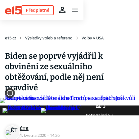
Předplatné
e15.cz
Výsledky voleb a referend
Volby v USA
Biden se poprvé vyjádřil k
obvinění ze sexuálního
obtěžování, podle něj není
pravdivé
3
Fotogalerie
ČTK
1. května 2020
·
14:26