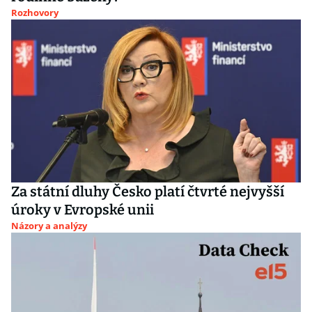
Rozhovory
Za státní dluhy Česko platí čtvrté nejvyšší
úroky v Evropské unii
Názory a analýzy