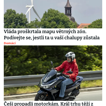
Vláda proškrtala mapu větrných zón.
Podívejte se, jestli ta u vaší chalupy zůstala
Domácí
Češi propadli motorkám. Král trhu těží z