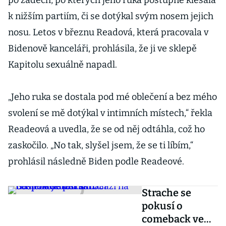
po zádech, po kterých jeho ruka postupně klesala
k nižším partiím, či se dotýkal svým nosem jejich
nosu. Letos v březnu Readová, která pracovala v
Bidenově kanceláři, prohlásila, že ji ve sklepě
Kapitolu sexuálně napadl.
„Jeho ruka se dostala pod mé oblečení a bez mého
svolení se mě dotýkal v intimních místech,“ řekla
Readeová a uvedla, že se od něj odtáhla, což ho
zaskočilo. „No tak, slyšel jsem, že se ti líbím,“
prohlásil následně Biden podle Readeové.
Strache se
pokusí o
comeback ve