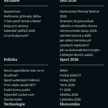
Aktuálně
Léto 2026
Epicentrum
Karlovarský filmový festival
Neštovice: příznaky, léčba
2026
V čem jezdí Yamal a Mesii?
Znamení, že jste potkali
Kvízy pro seniory
někoho z minulého života
Kalendář úplňků 2026
Astronomické úkazy 2026:
Co je bodycount?
zatmění slunce a další
Jak obléci miminko při
vysokých teplotách?
Jak na dokonalé letní mojito
6 lehkých letních salátů
Politika
Sport 2026
Nová superdávka: kdo na ní
MMA
dosáhne?
Fotbal 2026/27
Sjezd sudetských Němců
Hokej 2026
Proč vláda zavádí EET?
Tenis 2026
Padni komu padni
F1 2026
Výpověď z práce vzor
Atletika 2026
Divoký kačer
Cyklistika 2026
Technologie
Ekonomika