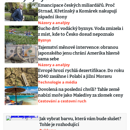
Emancipace českých miliardářů. Proč
Strnad, Křetínský a Komárek nakupují
západní ikony
Názory a analýzy
Sucho drtí vodácký byznys. Voda zmizela i
z míst, kde to Česko dosud nepoznalo
Byznys
Tajemství měnové intervence: obranou
japonského jenu chrání Amerika hlavně
sama sebe
Názory a analýzy
Evropě hrozí rychlá dezertifikace. Do roku
2040 zasáhne i Polabí a jižní Moravu
Technologie a média
Dovolená na poslední chvíli? Tahle země
nabízí moře jako Maledivy za zlomek ceny
Cestování a cestovní ruch
Jak vybrat barvu, která vám bude slušet?
Tohle je rozhodující