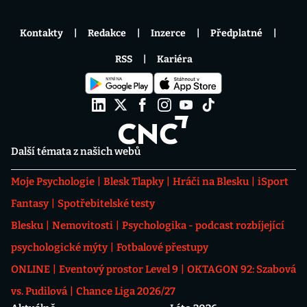
Kontakty
Redakce
Inzerce
Předplatné
RSS
Kariéra
Další témata z našich webů
Moje Psychologie
Blesk Tlapky
Hráči na Blesku
iSport
Fantasy
Spotřebitelské testy
Blesku
Nemovitosti
Psychologika - podcast rozbíjející
psychologické mýty
Fotbalové přestupy
ONLINE
Eventový prostor Level 9
OKTAGON 92: Szabová
vs. Pudilová
Chance Liga 2026/27