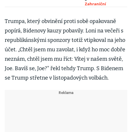
vraždy, policii
Zahraniční
mělo zmást
falešné
Trumpa, který obvinění proti sobě opakovaně
kryptoměnové
popírá, Bidenovy kauzy pobavily. Loni na večeři s
výkupné
republikánskými sponzory totiž vtipkoval na jeho
účet. „Chtěl jsem mu zavolat, i když ho moc dobře
neznám, chtěl jsem mu říct: Vítej v našem světě,
Joe. Bavíš se, Joe?" řekl tehdy Trump. S Bidenem
se Trump střetne v listopadových volbách.