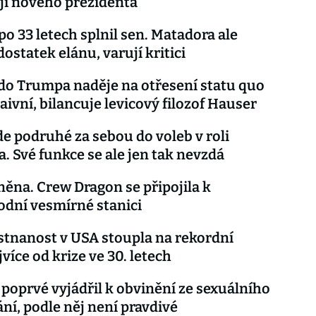
jí nového prezidenta
po 33 letech splnil sen. Matadora ale
ostatek elánu, varují kritici
do Trumpa naděje na otřesení statu quo
aivní, bilancuje levicový filozof Hauser
e podruhé za sebou do voleb v roli
a. Své funkce se ale jen tak nevzdá
něna. Crew Dragon se připojila k
dní vesmírné stanici
tnanost v USA stoupla na rekordní
více od krize ve 30. letech
 poprvé vyjádřil k obvinění ze sexuálního
ní, podle něj není pravdivé