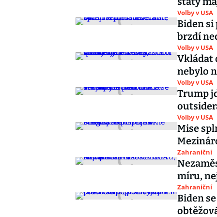
státy ma
Volby v USA
Biden si 
brzdí ned
Volby v USA
Vkládat 
nebylo n
Volby v USA
Trump jd
outsider
Volby v USA
Mise spl
Mezináro
Zahraniční
Nezaměs
míru, nej
Zahraniční
Biden se
obtěžová