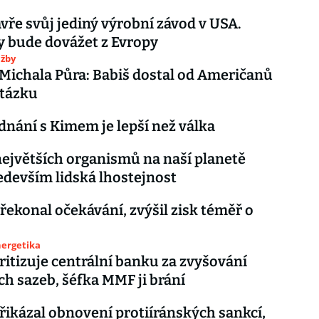
vře svůj jediný výrobní závod v USA.
 bude dovážet z Evropy
užby
Michala Půra: Babiš dostal od Američanů
otázku
ednání s Kimem je lepší než válka
největších organismů na naší planetě
ředevším lidská lhostejnost
řekonal očekávání, zvýšil zisk téměř o
nergetika
itizuje centrální banku za zvyšování
h sazeb, šéfka MMF ji brání
ikázal obnovení protiíránských sankcí,