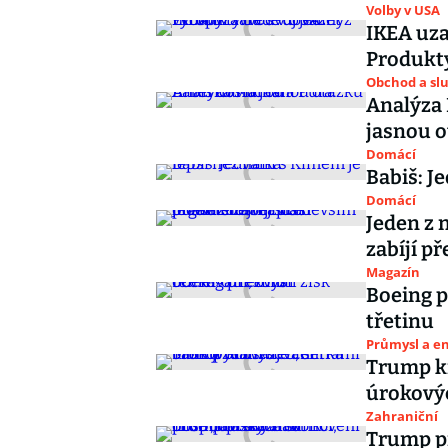
Volby v USA
IKEA uza
Produkty
Obchod a sl
Analýza 
jasnou 
Domácí
Babiš: J
Domácí
Jeden z 
zabíjí p
Magazín
Boeing p
třetinu
Průmysl a e
Trump kr
úrokovýc
Zahraniční
Trump př