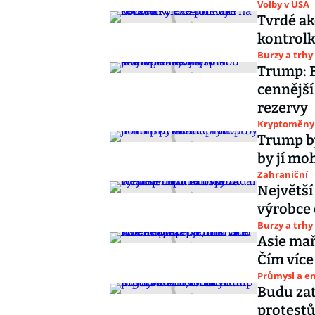
Volby v USA
Tvrdé ak
kontrol
Burzy a trhy
Trump: B
cennější 
rezervy
Kryptoměny
Trump by
by jí moh
Zahraniční
Největší 
výrobce 
Burzy a trhy
Asie mař
Čím více 
Průmysl a e
Budu zat
protestů