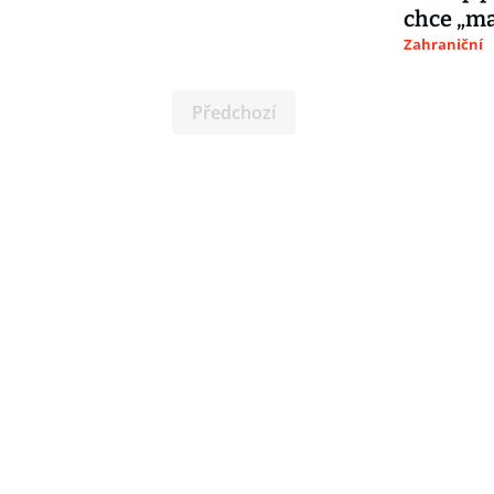
chce „ma
Zahraniční
Předchozí