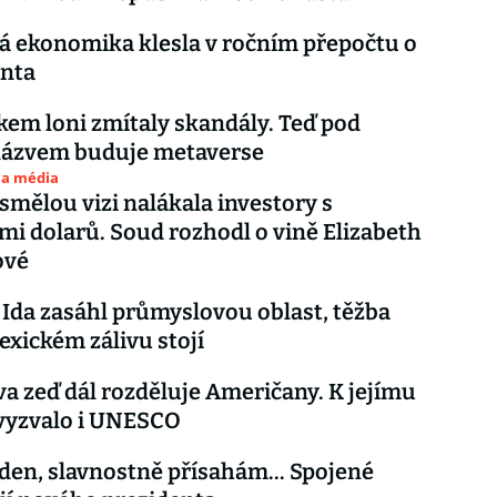
 ekonomika klesla v ročním přepočtu o
enta
em loni zmítaly skandály. Teď pod
ázvem buduje metaverse
 a média
smělou vizi nalákala investory s
mi dolarů. Soud rozhodl o vině Elizabeth
ové
Ida zasáhl průmyslovou oblast, těžba
exickém zálivu stojí
 zeď dál rozděluje Američany. K jejímu
vyzvalo i UNESCO
Biden, slavnostně přísahám... Spojené