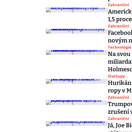
Zahraniční
Americká
1,5 proc
Zahraniční
Facebook
novým n
Technologie
Na svou 
miliarda
Holmes
Startupy
Hurikán 
ropy v M
Zahraniční
Trumpova
zrušení 
Zahraniční
Já, Joe 