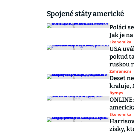
Spojené státy americké
Poláci s
Jak je n
Ekonomika
USA uvál
pokud ta
ruskou 
Zahraniční
Deset ne
kraluje,
Byznys
ONLINE: 
americká 
Ekonomika
Harrisov
zisky, k