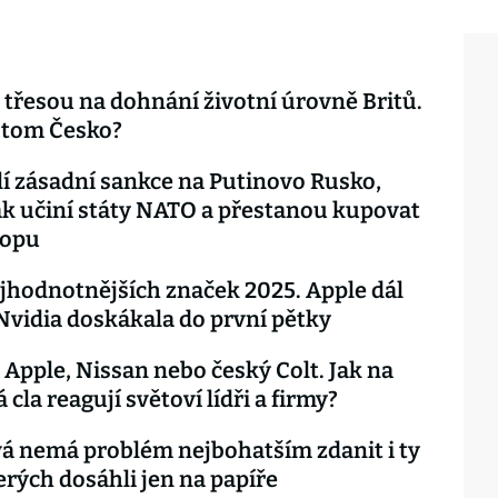
e třesou na dohnání životní úrovně Britů.
a tom Česko?
í zásadní sankce na Putinovo Rusko,
k učiní státy NATO a přestanou kupovat
ropu
jhodnotnějších značek 2025. Apple dál
 Nvidia doskákala do první pětky
Apple, Nissan nebo český Colt. Jak na
cla reagují světoví lídři a firmy?
á nemá problém nejbohatším zdanit i ty
terých dosáhli jen na papíře