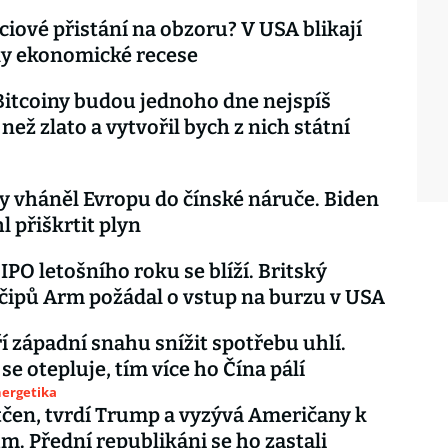
ciové přistání na obzoru? V USA blikají
ky ekonomické recese
itcoiny budou jednoho dne nejspíš
než zlato a vytvořil bych z nich státní
 vháněl Evropu do čínské náruče. Biden
l přiškrtit plyn
IPO letošního roku se blíží. Britský
čipů Arm požádal o vstup na burzu v USA
í západní snahu snížit spotřebu uhlí.
se otepluje, tím více ho Čína pálí
nergetika
čen, tvrdí Trump a vyzývá Američany k
m. Přední republikáni se ho zastali