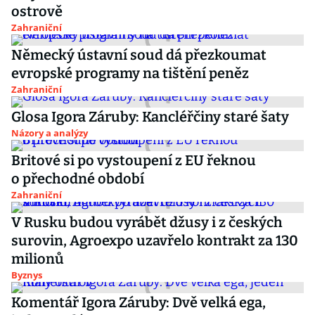
ostrově
Zahraniční
Německý ústavní soud dá přezkoumat
evropské programy na tištění peněz
Zahraniční
Glosa Igora Záruby: Kancléřčiny staré šaty
Názory a analýzy
Britové si po vystoupení z EU řeknou
o přechodné období
Zahraniční
V Rusku budou vyrábět džusy i z českých
surovin, Agroexpo uzavřelo kontrakt za 130
milionů
Byznys
Komentář Igora Záruby: Dvě velká ega,