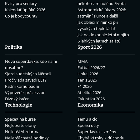
Kvízy pro seniory
někoho z minulého života
Kalendář úplňků 2026
Astronomické úkazy 2026:
Co je bodycount?
zatmění slunce a další
Jak obléci miminko při
vysokých teplotách?
Jak na dokonalé letní mojito
6 lehkých letních salátů
Politika
Sport 2026
Nová superdávka: kdo na ní
MMA
dosáhne?
Fotbal 2026/27
Sjezd sudetských Němců
Hokej 2026
Proč vláda zavádí EET?
Tenis 2026
Padni komu padni
F1 2026
Výpověď z práce vzor
Atletika 2026
Divoký kačer
Cyklistika 2026
Technologie
Ekonomika
SpaceX na burze
Temu a clo
Nejlepší telefony
Spořicí účty
Nejlepší AI zdarma
Superdávka – změny
Nejlepší chytré hodinky
Chybějící roky k důchodu