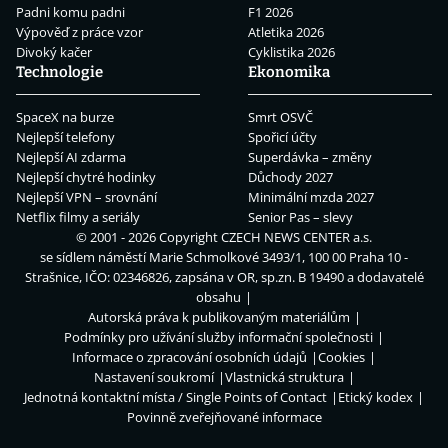
Padni komu padni
F1 2026
Výpověď z práce vzor
Atletika 2026
Divoký kačer
Cyklistika 2026
Technologie
Ekonomika
SpaceX na burze
Smrt OSVČ
Nejlepší telefony
Spořicí účty
Nejlepší AI zdarma
Superdávka – změny
Nejlepší chytré hodinky
Důchody 2027
Nejlepší VPN – srovnání
Minimální mzda 2027
Netflix filmy a seriály
Senior Pas – slevy
© 2001 - 2026 Copyright
CZECH NEWS CENTER a.s.
se sídlem náměstí Marie Schmolkové 3493/1, 100 00 Praha 10 -
Strašnice, IČO: 02346826, zapsána v OR, sp.zn. B 19490 a dodavatelé
obsahu
Autorská práva k publikovaným materiálům
Podmínky pro užívání služby informační společnosti
Informace o zpracování osobních údajů
Cookies
Nastavení soukromí
Vlastnická struktura
Jednotná kontaktní místa / Single Points of Contact
Etický kodex
Povinně zveřejňované informace