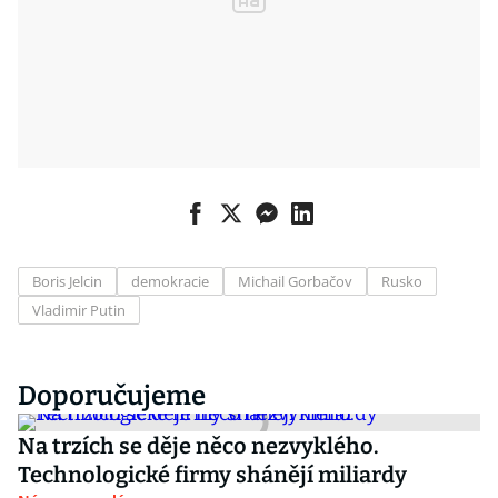
Boris Jelcin
demokracie
Michail Gorbačov
Rusko
Vladimir Putin
Doporučujeme
Na trzích se děje něco nezvyklého.
Technologické firmy shánějí miliardy