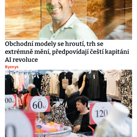
Obchodní modely se hroutí, trh se
extrémně mění, předpovídají čeští kapitáni
AI revoluce
Byznys