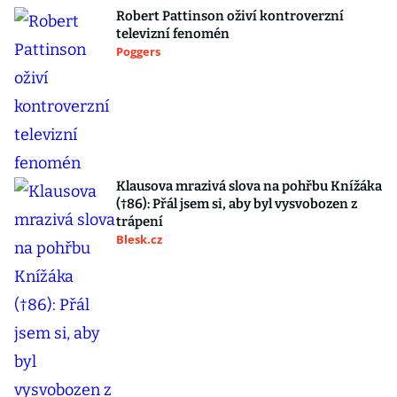
Robert Pattinson oživí kontroverzní
televizní fenomén
Poggers
Klausova mrazivá slova na pohřbu Knížáka
(†86): Přál jsem si, aby byl vysvobozen z
trápení
Blesk.cz