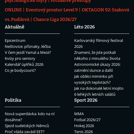
psychologické mýty
Fotbalové přestupy
ONLINE
Eventový prostor Level 9
OKTAGON 92: Szabová
vs. Pudilová
Chance Liga 2026/27
Aktuálně
Léto 2026
Epicentrum
Karlovarský filmový festival
Neštovice: příznaky, léčba
2026
V čem jezdí Yamal a Mesii?
Znamení, že jste potkali
Kvízy pro seniory
někoho z minulého života
Kalendář úplňků 2026
Astronomické úkazy 2026:
Co je bodycount?
zatmění slunce a další
Jak obléci miminko při
vysokých teplotách?
Jak na dokonalé letní mojito
6 lehkých letních salátů
Politika
Sport 2026
Nová superdávka: kdo na ní
MMA
dosáhne?
Fotbal 2026/27
Sjezd sudetských Němců
Hokej 2026
Proč vláda zavádí EET?
Tenis 2026