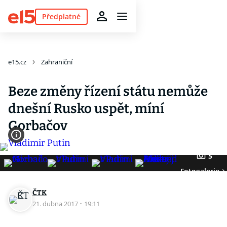
Předplatné
e15.cz
Zahraniční
Beze změny řízení státu nemůže
dnešní Rusko uspět, míní
Gorbačov
5
Fotogalerie
ČTK
21. dubna 2017
·
19:11