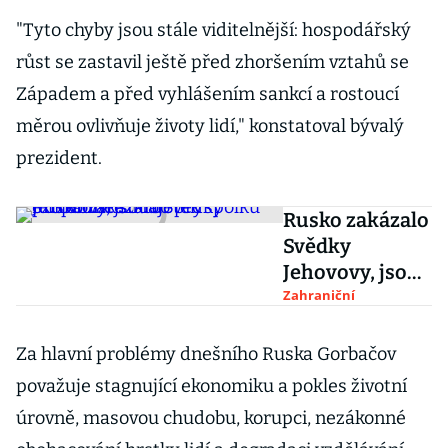
"Tyto chyby jsou stále viditelnější: hospodářský
růst se zastavil ještě před zhoršením vztahů se
Západem a před vyhlášením sankcí a rostoucí
měrou ovlivňuje životy lidí," konstatoval bývalý
prezident.
Rusko zakázalo
Svědky
Jehovovy, jsou
to prý
Zahraniční
extremisté.
Majetek spolku
Za hlavní problémy dnešního Ruska Gorbačov
propadne státu
považuje stagnující ekonomiku a pokles životní
úrovně, masovou chudobu, korupci, nezákonné