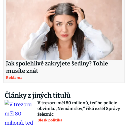
Jak spolehlivě zakryjete šediny? Tohle
musíte znát
Reklama
Články z jiných titulů
V trezoru měl 80 milionů, teď ho policie
obvinila. „Nemám slov,“ říká exšéf Správy
železnic
Blesk politika