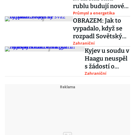
rublu budují nové
zlaté doly
Průmysl a energetika
OBRAZEM: Jak to
vypadalo, když se
rozpadl Sovětský
svaz
Zahraniční
Kyjev u soudu v
Haagu neuspěl
s žádostí o
postih Moskvy
Zahraniční
kvůli
financování
terorismu