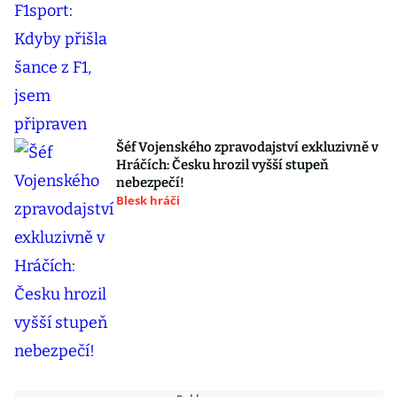
Šéf Vojenského zpravodajství exkluzivně v
Hráčích: Česku hrozil vyšší stupeň
nebezpečí!
Blesk hráči