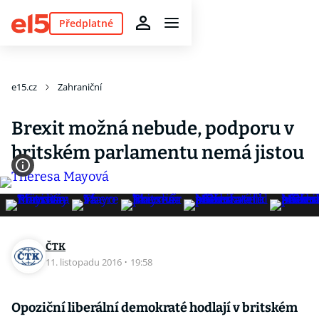
Předplatné
e15.cz
Zahraniční
Brexit možná nebude, podporu v
britském parlamentu nemá jistou
ČTK
11. listopadu 2016
·
19:58
Opoziční liberální demokraté hodlají v britském