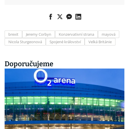
brexit
Jeremy Corbyn
Konzervativní strana
mayová
Nicola Sturgeonová
Spojené království
Velká Británie
Doporučujeme