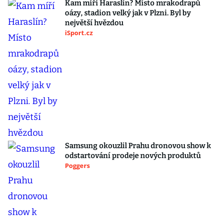
Kam míří Haraslín? Místo mrakodrapů
oázy, stadion velký jak v Plzni. Byl by
největší hvězdou
iSport.cz
Samsung okouzlil Prahu dronovou show k
odstartování prodeje nových produktů
Poggers