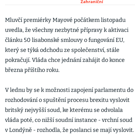
Skotska, žádá
Zahraniční
jeho premiérka
Mluvčí premiérky Mayové počátkem listopadu
uvedla, že všechny nezbytné přípravy k aktivaci
článku 50 lisabonské smlouvy o fungování EU,
který se týká odchodu ze společenství, stále
pokračují. Vláda chce jednání zahájit do konce
března příštího roku.
V lednu by se k možnosti zapojení parlamentu do
rozhodování o spuštění procesu brexitu vyslovit
britský nejvyšší soud, ke kterému se odvolala
vláda poté, co nižší soudní instance - vrchní soud
v Londýně - rozhodla, že poslanci se mají vyslovit.