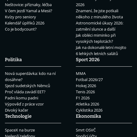
Neštovice: příznaky, léčba
2026
V čem jezdí Yamal a Mesii?
Znamení, že jste potkali
Kvízy pro seniory
někoho z minulého života
Kalendář úplňků 2026
Astronomické úkazy 2026:
Co je bodycount?
zatmění slunce a další
Jak obléci miminko při
vysokých teplotách?
Jak na dokonalé letní mojito
6 lehkých letních salátů
Politika
Sport 2026
Nová superdávka: kdo na ní
MMA
dosáhne?
Fotbal 2026/27
Sjezd sudetských Němců
Hokej 2026
Proč vláda zavádí EET?
Tenis 2026
Padni komu padni
F1 2026
Výpověď z práce vzor
Atletika 2026
Divoký kačer
Cyklistika 2026
Technologie
Ekonomika
SpaceX na burze
Smrt OSVČ
Nejlepší telefony
Spořicí účty