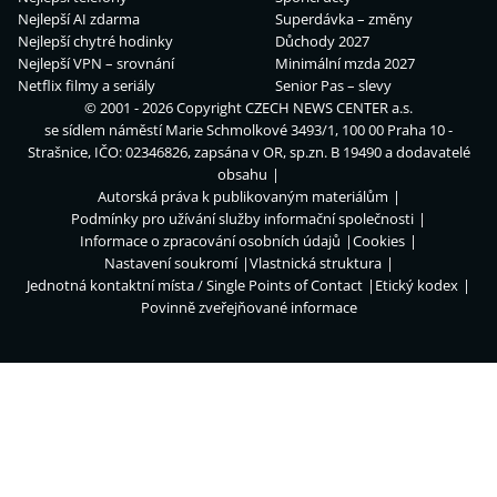
Nejlepší AI zdarma
Superdávka – změny
Nejlepší chytré hodinky
Důchody 2027
Nejlepší VPN – srovnání
Minimální mzda 2027
Netflix filmy a seriály
Senior Pas – slevy
© 2001 - 2026 Copyright
CZECH NEWS CENTER a.s.
se sídlem náměstí Marie Schmolkové 3493/1, 100 00 Praha 10 -
Strašnice, IČO: 02346826, zapsána v OR, sp.zn. B 19490 a dodavatelé
obsahu
Autorská práva k publikovaným materiálům
Podmínky pro užívání služby informační společnosti
Informace o zpracování osobních údajů
Cookies
Nastavení soukromí
Vlastnická struktura
Jednotná kontaktní místa / Single Points of Contact
Etický kodex
Povinně zveřejňované informace