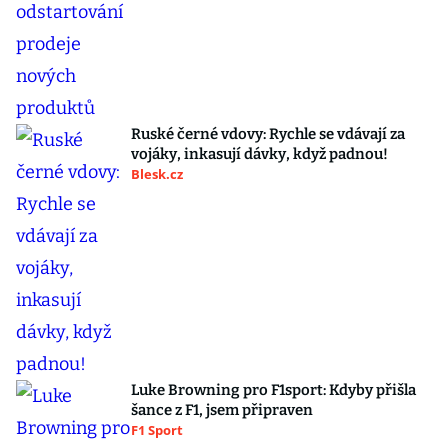
Ruské černé vdovy: Rychle se vdávají za
vojáky, inkasují dávky, když padnou!
Blesk.cz
Luke Browning pro F1sport: Kdyby přišla
šance z F1, jsem připraven
F1 Sport