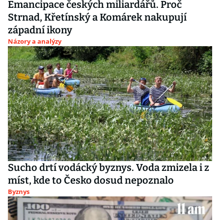
Emancipace českých miliardářů. Proč
Strnad, Křetínský a Komárek nakupují
západní ikony
Názory a analýzy
Sucho drtí vodácký byznys. Voda zmizela i z
míst, kde to Česko dosud nepoznalo
Byznys