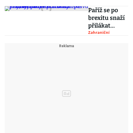
Paříž se po
brexitu snaží
přilákat
bankéře z
Zahraniční
londýnské
City, výjimku
v pracovním
právu jim ale
nezajistí