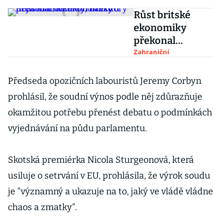
Růst britské
ekonomiky
překonal
odhady,
Zahraniční
navzdory
nejistotám
Předseda opozičních labouristů Jeremy Corbyn
kolem brexitu
prohlásil, že soudní výnos podle něj zdůrazňuje
okamžitou potřebu přenést debatu o podmínkách
vyjednávání na půdu parlamentu.
Skotská premiérka Nicola Sturgeonová, která
usiluje o setrvání v EU, prohlásila, že výrok soudu
je "významný a ukazuje na to, jaký ve vládě vládne
chaos a zmatky".