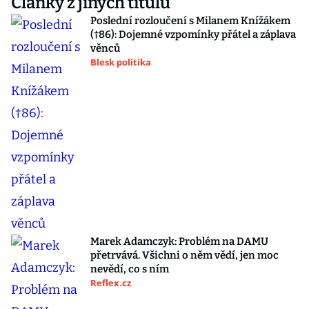
Články z jiných titulů
Poslední rozloučení s Milanem Knížákem
(†86): Dojemné vzpomínky přátel a záplava
věnců
Blesk politika
Marek Adamczyk: Problém na DAMU
přetrvává. Všichni o něm vědí, jen moc
nevědí, co s ním
Reflex.cz