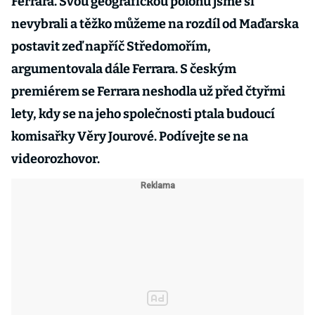
Ferrara. Svou geografickou polohu jsme si
nevybrali a těžko můžeme na rozdíl od Maďarska
postavit zeď napříč Středomořím,
argumentovala dále Ferrara.
S českým
premiérem se Ferrara neshodla už před čtyřmi
lety, kdy se na jeho společnosti ptala budoucí
komisařky Věry Jourové. Podívejte se na
videorozhovor.