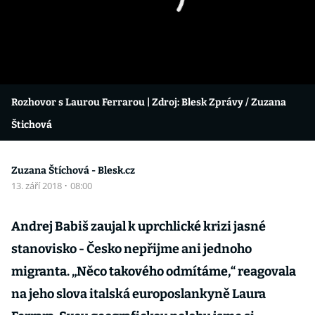
Rozhovor s Laurou Ferrarou
| Zdroj: Blesk Zprávy / Zuzana
Štichová
Zuzana Štíchová - Blesk.cz
13. září 2018
·
08:00
Andrej Babiš zaujal k uprchlické krizi jasné
stanovisko - Česko nepřijme ani jednoho
migranta. „
Něco takového odmítáme,
“ reagovala
na jeho slova italská europoslankyně Laura