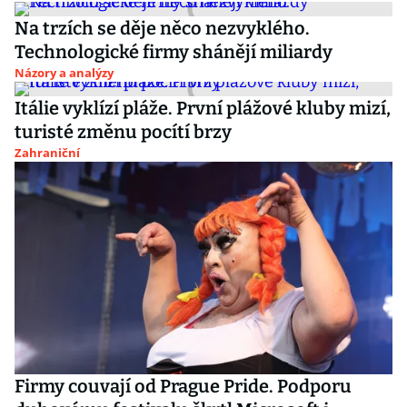
Na trzích se děje něco nezvyklého.
Technologické firmy shánějí miliardy
Názory a analýzy
Itálie vyklízí pláže. První plážové kluby mizí,
turisté změnu pocítí brzy
Zahraniční
Firmy couvají od Prague Pride. Podporu