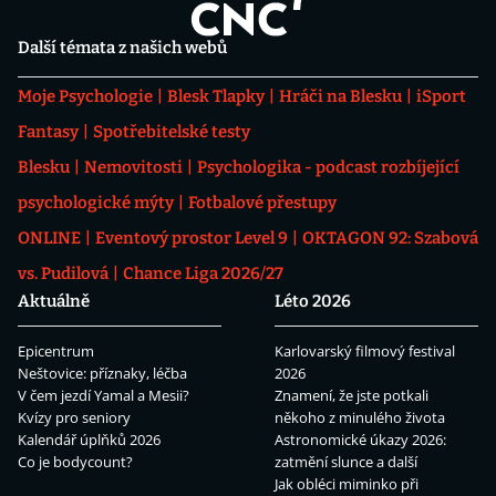
Další témata z našich webů
Moje Psychologie
Blesk Tlapky
Hráči na Blesku
iSport
Fantasy
Spotřebitelské testy
Blesku
Nemovitosti
Psychologika - podcast rozbíjející
psychologické mýty
Fotbalové přestupy
ONLINE
Eventový prostor Level 9
OKTAGON 92: Szabová
vs. Pudilová
Chance Liga 2026/27
Aktuálně
Léto 2026
Epicentrum
Karlovarský filmový festival
Neštovice: příznaky, léčba
2026
V čem jezdí Yamal a Mesii?
Znamení, že jste potkali
Kvízy pro seniory
někoho z minulého života
Kalendář úplňků 2026
Astronomické úkazy 2026:
Co je bodycount?
zatmění slunce a další
Jak obléci miminko při