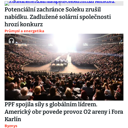
Potenciální zachránce Soleku zrušil
nabídku. Zadlužené solární společnosti
hrozí konkurz
Průmysl a energetika
PPF spojila síly s globálním lídrem.
Americký obr povede provoz O2 areny i Fora
Karlín
Byznys