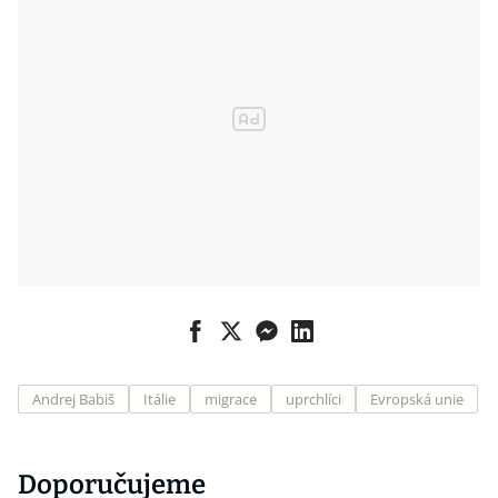
Andrej Babiš
Itálie
migrace
uprchlíci
Evropská unie
Doporučujeme