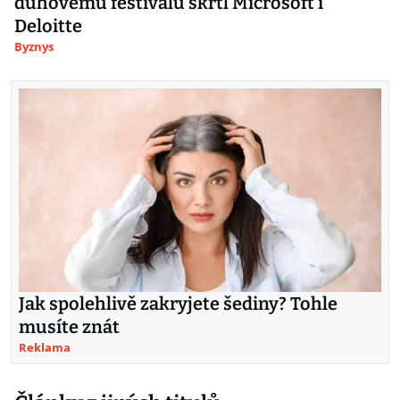
duhovému festivalu škrtl Microsoft i
Deloitte
Byznys
Jak spolehlivě zakryjete šediny? Tohle
musíte znát
Reklama