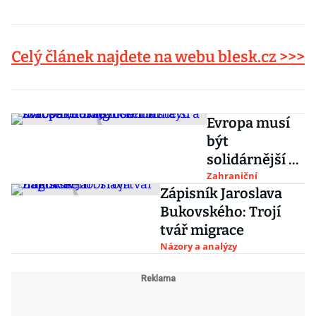
Celý článek najdete na webu blesk.cz >>>
Evropa musí
být
solidárnější a
stát se znova
Zahraniční
Zápisník Jaroslava
globálním
Bukovského: Trojí
hráčem, řekl
tvář migrace
Juncker k
Názory a analýzy
stavu
Evropské unie