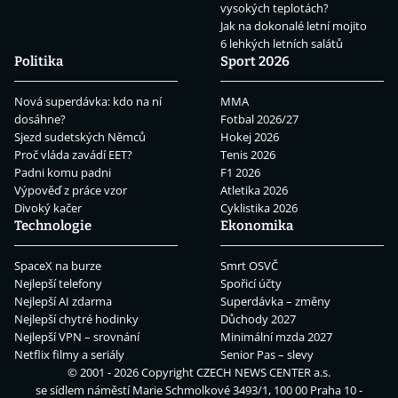
vysokých teplotách?
Jak na dokonalé letní mojito
6 lehkých letních salátů
Politika
Sport 2026
Nová superdávka: kdo na ní
MMA
dosáhne?
Fotbal 2026/27
Sjezd sudetských Němců
Hokej 2026
Proč vláda zavádí EET?
Tenis 2026
Padni komu padni
F1 2026
Výpověď z práce vzor
Atletika 2026
Divoký kačer
Cyklistika 2026
Technologie
Ekonomika
SpaceX na burze
Smrt OSVČ
Nejlepší telefony
Spořicí účty
Nejlepší AI zdarma
Superdávka – změny
Nejlepší chytré hodinky
Důchody 2027
Nejlepší VPN – srovnání
Minimální mzda 2027
Netflix filmy a seriály
Senior Pas – slevy
© 2001 - 2026 Copyright
CZECH NEWS CENTER a.s.
se sídlem náměstí Marie Schmolkové 3493/1, 100 00 Praha 10 -