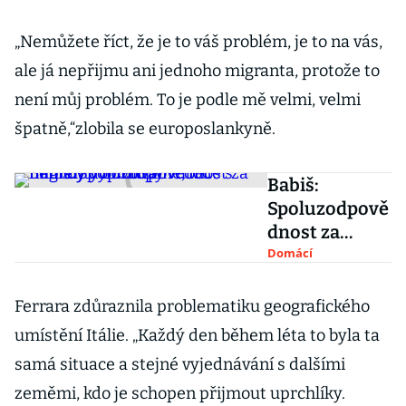
„Nemůžete říct, že je to váš problém, je to na vás,
ale já nepřijmu ani jednoho migranta, protože to
není můj problém. To je podle mě velmi, velmi
špatně,“zlobila se europoslankyně.
Babiš:
Spoluzodpově
dnost za
migranty
Domácí
odmítáme,
lodě s nimi by
Ferrara zdůraznila problematiku geografického
do Evropy
umístění Itálie. „Každý den během léta to byla ta
vůbec neměly
samá situace a stejné vyjednávání s dalšími
vyplouvat
zeměmi, kdo je schopen přijmout uprchlíky.