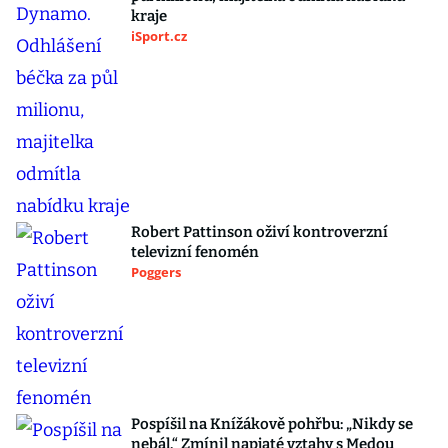
kraje
iSport.cz
Robert Pattinson oživí kontroverzní
televizní fenomén
Poggers
Pospíšil na Knížákově pohřbu: „Nikdy se
nebál.“ Zmínil napjaté vztahy s Medou