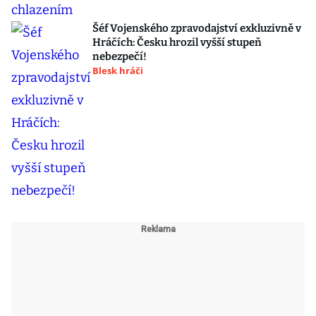
Šéf Vojenského zpravodajství exkluzivně v
Hráčích: Česku hrozil vyšší stupeň
nebezpečí!
Blesk hráči