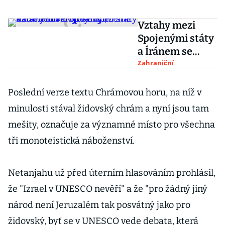
Vztahy mezi
Spojenými státy
a Íránem se
vyostřují, země
Zahraniční
na sebe uvalují
sankce
Poslední verze textu Chrámovou horu, na níž v
minulosti stával židovský chrám a nyní jsou tam
mešity, označuje za významné místo pro všechna
tři monoteistická náboženství.
Netanjahu už před úterním hlasováním prohlásil,
že "Izrael v UNESCO nevěří" a že "pro žádný jiný
národ není Jeruzalém tak posvátný jako pro
židovský, byť se v UNESCO vede debata, která