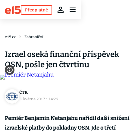
Předplatné
e15.cz
Zahraniční
Izrael oseká finanční příspěvek
OSN, pošle jen čtvrtinu
ČTK
3. května 2017
·
14:26
Pemiér Benjamin Netanjahu nařídil další snížení
izraelské platby do pokladny OSN. Jde o třetí