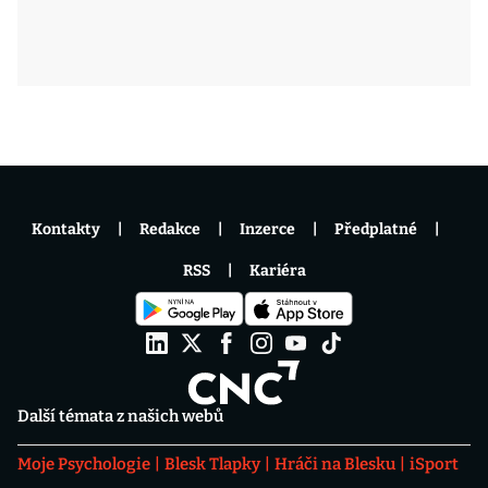
Kontakty
Redakce
Inzerce
Předplatné
RSS
Kariéra
Další témata z našich webů
Moje Psychologie
Blesk Tlapky
Hráči na Blesku
iSport