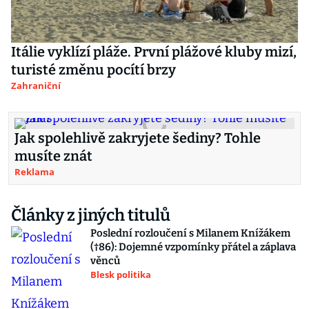
Itálie vyklízí pláže. První plážové kluby mizí,
turisté změnu pocítí brzy
Zahraniční
Jak spolehlivě zakryjete šediny? Tohle
musíte znát
Reklama
Články z jiných titulů
Poslední rozloučení s Milanem Knížákem
(†86): Dojemné vzpomínky přátel a záplava
věnců
Blesk politika