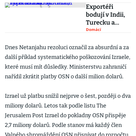
Exportéři
bodují v Indii,
Turecku a
Izraeli. Denně
Domácí
vyvezou zboží
skoro za 11
Dnes Netanjahu rezoluci označil za absurdní a za
miliard korun
další příklad systematického poškozování Izraele,
které musí mít důsledky. Ministerstvu zahraničí
nařídil zkrátit platby OSN o další milion dolarů.
Izrael už platbu snížil nejprve o šest, později o dva
miliony dolarů. Letos tak podle listu The
Jerusalem Post Izrael do pokladny OSN přispěje
2,7 miliony dolarů. Podle stanov má každý člen
Valného shromáždění OSN přispívat do rozpočtu