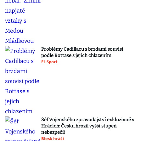
Problémy Cadillacu s brzdami souvisí
podle Bottase s jejich chlazením
F1 Sport
Šéf Vojenského zpravodajství exkluzivně v
Hráčích: Česku hrozil vyšší stupeň
nebezpečí!
Blesk hráči