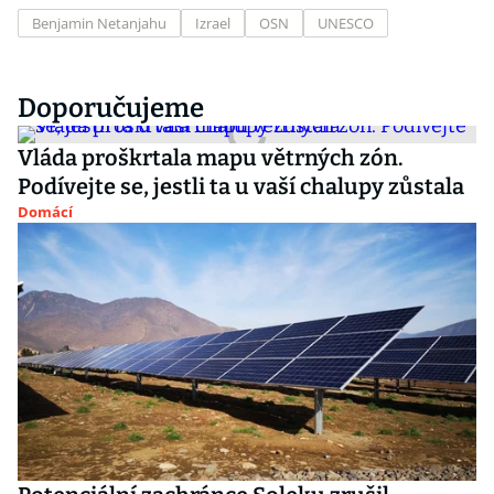
Benjamin Netanjahu
Izrael
OSN
UNESCO
Doporučujeme
Vláda proškrtala mapu větrných zón.
Podívejte se, jestli ta u vaší chalupy zůstala
Domácí