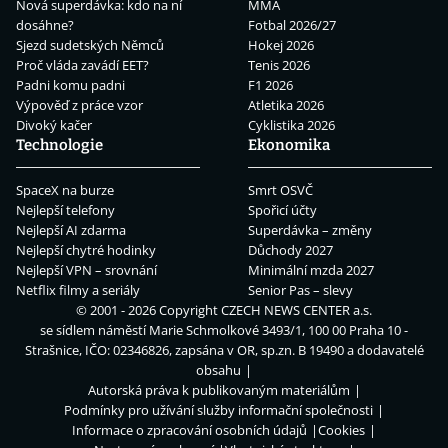
Nová superdávka: kdo na ní
MMA
dosáhne?
Fotbal 2026/27
Sjezd sudetských Němců
Hokej 2026
Proč vláda zavádí EET?
Tenis 2026
Padni komu padni
F1 2026
Výpověď z práce vzor
Atletika 2026
Divoký kačer
Cyklistika 2026
Technologie
Ekonomika
SpaceX na burze
Smrt OSVČ
Nejlepší telefony
Spořicí účty
Nejlepší AI zdarma
Superdávka – změny
Nejlepší chytré hodinky
Důchody 2027
Nejlepší VPN – srovnání
Minimální mzda 2027
Netflix filmy a seriály
Senior Pas – slevy
© 2001 - 2026 Copyright
CZECH NEWS CENTER a.s.
se sídlem náměstí Marie Schmolkové 3493/1, 100 00 Praha 10 -
Strašnice, IČO: 02346826, zapsána v OR, sp.zn. B 19490 a dodavatelé
obsahu
Autorská práva k publikovaným materiálům
Podmínky pro užívání služby informační společnosti
Informace o zpracování osobních údajů
Cookies