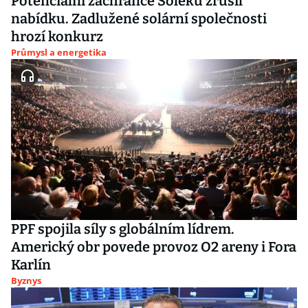
Potenciální zachránce Soleku zrušil
nabídku. Zadlužené solární společnosti
hrozí konkurz
Průmysl a energetika
PPF spojila síly s globálním lídrem.
Americký obr povede provoz O2 areny i Fora
Karlín
Byznys