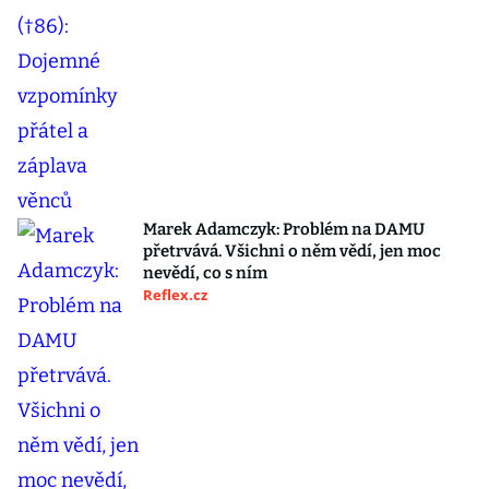
Marek Adamczyk: Problém na DAMU
přetrvává. Všichni o něm vědí, jen moc
nevědí, co s ním
Reflex.cz