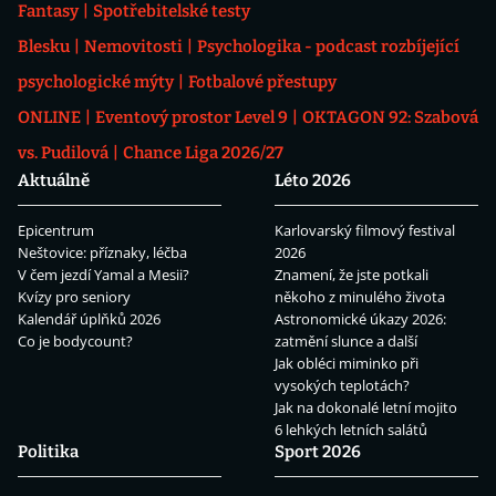
Fantasy
Spotřebitelské testy
Blesku
Nemovitosti
Psychologika - podcast rozbíjející
psychologické mýty
Fotbalové přestupy
ONLINE
Eventový prostor Level 9
OKTAGON 92: Szabová
vs. Pudilová
Chance Liga 2026/27
Aktuálně
Léto 2026
Epicentrum
Karlovarský filmový festival
Neštovice: příznaky, léčba
2026
V čem jezdí Yamal a Mesii?
Znamení, že jste potkali
Kvízy pro seniory
někoho z minulého života
Kalendář úplňků 2026
Astronomické úkazy 2026:
Co je bodycount?
zatmění slunce a další
Jak obléci miminko při
vysokých teplotách?
Jak na dokonalé letní mojito
6 lehkých letních salátů
Politika
Sport 2026