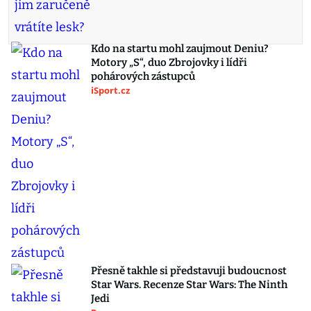
Kdo na startu mohl zaujmout Deniu?
Motory „S“, duo Zbrojovky i lídři
pohárových zástupců
iSport.cz
Přesně takhle si představuji budoucnost
Star Wars. Recenze Star Wars: The Ninth
Jedi