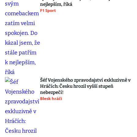
nejlepším, říká
F1 Sport
Šéf Vojenského zpravodajství exkluzivně v
Hráčích: Česku hrozil vyšší stupeň
nebezpečí!
Blesk hráči