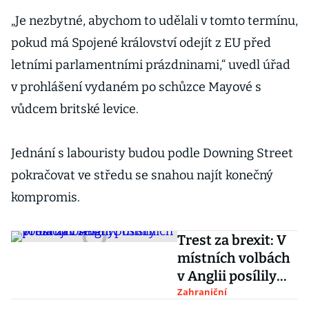
„Je nezbytné, abychom to udělali v tomto termínu,
pokud má Spojené království odejít z EU před
letními parlamentními prázdninami,“ uvedl úřad
v prohlášení vydaném po schůzce Mayové s
vůdcem britské levice.
Jednání s labouristy budou podle Downing Street
pokračovat ve středu se snahou najít konečný
kompromis.
Trest za brexit: V
místních volbách
v Anglii posílily
prounijní strany
Zahraniční