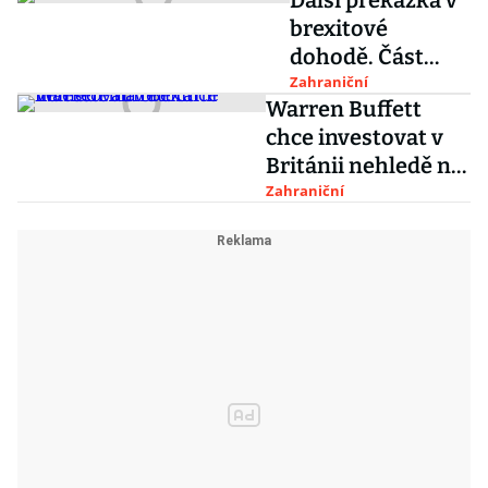
Další překážka v
brexitové
dohodě. Část
labouristů chce
Zahraniční
Warren Buffett
nové
chce investovat v
referendum
Británii nehledě na
brexit
Zahraniční