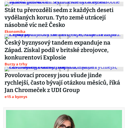
Stát tu přerozdělí sedm z každých deseti
vydělaných korun. Tyto země utrácejí
násobně víc než Česko
Ekonomika
Český byznysový tandem expanduje na
Západ. Získal podíl v britské zbrojovce,
konkurentovi Explosie
Burzy a trhy
Povolovací procesy jsou všude jinde
rychlejší, často bývají otázkou měsíců, říká
Jan Chromeček z UDI Group
e15 a byznys