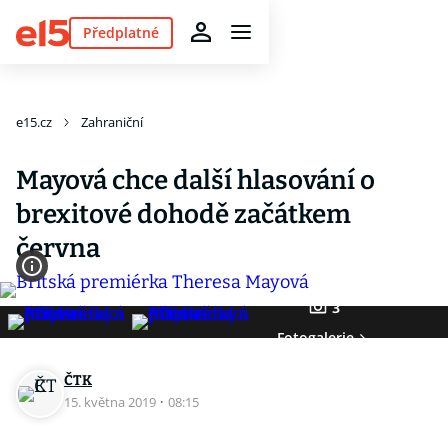
Předplatné
e15.cz
Zahraniční
Mayová chce další hlasování o
brexitové dohodě začátkem
června
3
Fotogalerie
ČTK
15. května 2019
·
08:15