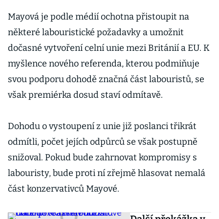
Mayová je podle médií ochotna přistoupit na
některé labouristické požadavky a umožnit
dočasné vytvoření celní unie mezi Británií a EU. K
myšlence nového referenda, kterou podmiňuje
svou podporu dohodě značná část labouristů, se
však premiérka dosud staví odmítavě.
Dohodu o vystoupení z unie již poslanci třikrát
odmítli, počet jejích odpůrců se však postupně
snižoval. Pokud bude zahrnovat kompromisy s
labouristy, bude proti ní zřejmě hlasovat nemalá
část konzervativců Mayové.