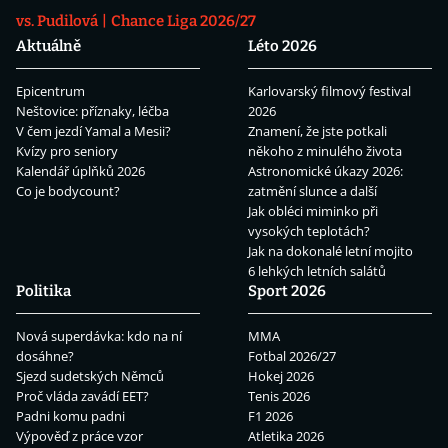
vs. Pudilová
Chance Liga 2026/27
Aktuálně
Léto 2026
Epicentrum
Karlovarský filmový festival
Neštovice: příznaky, léčba
2026
V čem jezdí Yamal a Mesii?
Znamení, že jste potkali
Kvízy pro seniory
někoho z minulého života
Kalendář úplňků 2026
Astronomické úkazy 2026:
Co je bodycount?
zatmění slunce a další
Jak obléci miminko při
vysokých teplotách?
Jak na dokonalé letní mojito
6 lehkých letních salátů
Politika
Sport 2026
Nová superdávka: kdo na ní
MMA
dosáhne?
Fotbal 2026/27
Sjezd sudetských Němců
Hokej 2026
Proč vláda zavádí EET?
Tenis 2026
Padni komu padni
F1 2026
Výpověď z práce vzor
Atletika 2026