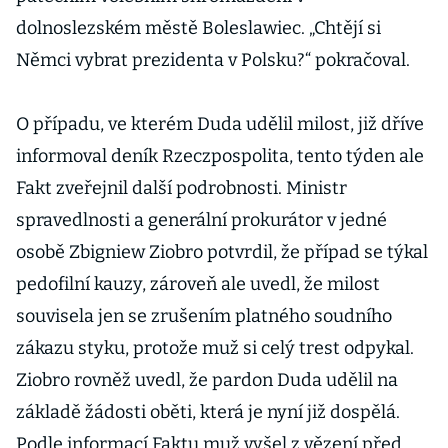
dolnoslezském městě Boleslawiec. „Chtějí si
Němci vybrat prezidenta v Polsku?“ pokračoval.
O případu, ve kterém Duda udělil milost, již dříve
informoval deník Rzeczpospolita, tento týden ale
Fakt zveřejnil další podrobnosti. Ministr
spravedlnosti a generální prokurátor v jedné
osobě Zbigniew Ziobro potvrdil, že případ se týkal
pedofilní kauzy, zároveň ale uvedl, že milost
souvisela jen se zrušením platného soudního
zákazu styku, protože muž si celý trest odpykal.
Ziobro rovněž uvedl, že pardon Duda udělil na
základě žádosti oběti, která je nyní již dospělá.
Podle informací Faktu muž vyšel z vězení před