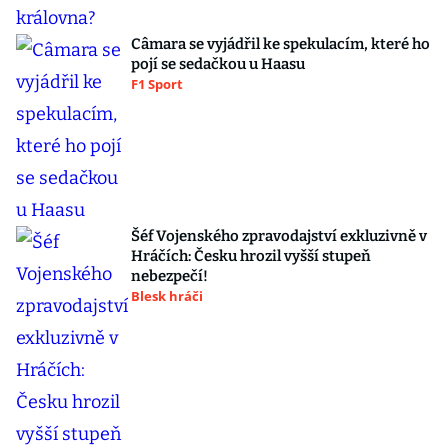
Câmara se vyjádřil ke spekulacím, které ho
pojí se sedačkou u Haasu
F1 Sport
Šéf Vojenského zpravodajství exkluzivně v
Hráčích: Česku hrozil vyšší stupeň
nebezpečí!
Blesk hráči