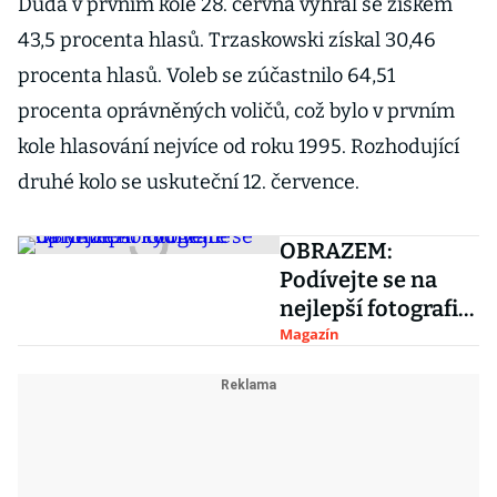
Duda v prvním kole 28. června vyhrál se ziskem
43,5 procenta hlasů. Trzaskowski získal 30,46
procenta hlasů. Voleb se zúčastnilo 64,51
procenta oprávněných voličů, což bylo v prvním
kole hlasování nejvíce od roku 1995. Rozhodující
druhé kolo se uskuteční 12. července.
OBRAZEM:
Podívejte se na
nejlepší fotografie
uplynulého týdne
Magazín