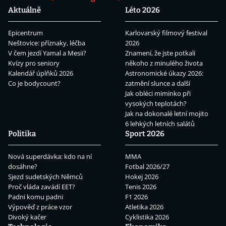
Aktuálně
Léto 2026
Epicentrum
Karlovarský filmový festival
Neštovice: příznaky, léčba
2026
V čem jezdí Yamal a Mesii?
Znamení, že jste potkali
Kvízy pro seniory
někoho z minulého života
Kalendář úplňků 2026
Astronomické úkazy 2026:
Co je bodycount?
zatmění slunce a další
Jak obléci miminko při
vysokých teplotách?
Jak na dokonalé letní mojito
6 lehkých letních salátů
Politika
Sport 2026
Nová superdávka: kdo na ní
MMA
dosáhne?
Fotbal 2026/27
Sjezd sudetských Němců
Hokej 2026
Proč vláda zavádí EET?
Tenis 2026
Padni komu padni
F1 2026
Výpověď z práce vzor
Atletika 2026
Divoký kačer
Cyklistika 2026