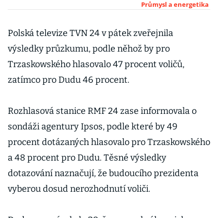
Personální
Průmysl a energetika
agentury
Manuvia
Polská televize TVN 24 v pátek zveřejnila
žádají ochranu
výsledky průzkumu, podle něhož by pro
před věřiteli
Trzaskowského hlasovalo 47 procent voličů,
zatímco pro Dudu 46 procent.
Rozhlasová stanice RMF 24 zase informovala o
sondáži agentury Ipsos, podle které by 49
procent dotázaných hlasovalo pro Trzaskowského
a 48 procent pro Dudu. Těsné výsledky
dotazování naznačují, že budoucího prezidenta
vyberou dosud nerozhodnutí voliči.