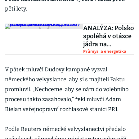
pěti lety.
ANALÝZA: Polsko
spoléhá v otázce
jádra na
nebývalou
Průmysl a energetika
podporu
Američanů
V pátek mluvčí Dudovy kampaně vyzval
německého velvyslance, aby si s majiteli Faktu
promluvil. „Nechceme, aby se nám do volebního
procesu takto zasahovalo,“ řekl mluvčí Adam
Bielan veřejnoprávní rozhlasové stanici PR1.
Podle Reuters německé velvyslanectví předalo