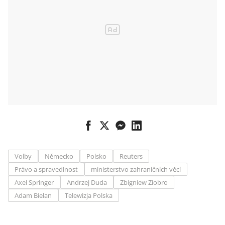
Volby
Německo
Polsko
Reuters
Právo a spravedlnost
ministerstvo zahraničních věcí
Axel Springer
Andrzej Duda
Zbigniew Ziobro
Adam Bielan
Telewizja Polska