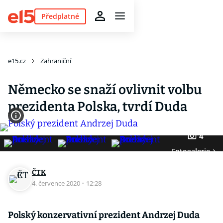
Předplatné
e15.cz
Zahraniční
Německo se snaží ovlivnit volbu
prezidenta Polska, tvrdí Duda
4
Fotogalerie
ČTK
4. července 2020
·
12:28
Polský konzervativní prezident Andrzej Duda