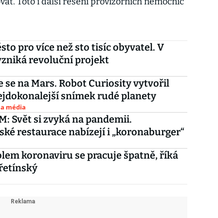
vat. Toto i další řešení provizorních nemocnic
to pro více než sto tisíc obyvatel. V
zniká revoluční projekt
e se na Mars. Robot Curiosity vytvořil
jdokonalejší snímek rudé planety
 a média
 Svět si zvyká na pandemii.
ké restaurace nabízejí i „koronaburger“
kolem koronaviru se pracuje špatně, říká
řetínský