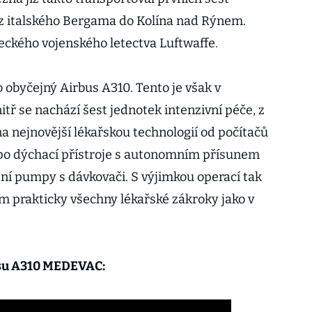
 z italského Bergama do Kolína nad Rýnem.
eckého vojenského letectva Luftwaffe.
 obyčejný Airbus A310. Tento je však v
ř se nachází šest jednotek intenzivní péče, z
a nejnovější lékařskou technologií od počítačů
po dýchací přístroje s autonomním přísunem
zní pumpy s dávkovači. S výjimkou operací tak
 prakticky všechny lékařské zákroky jako v
usu A310 MEDEVAC: