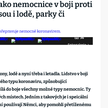
ko nemocnice v boji proti
sou i lodě, parky či
36
Fotogalerie
ny, lodě a nyní třeba i letadla. Lidstvo v boji
vého typu koronaviru, způsobující
lá do boje všechny možné typy nemocnic. Ty
ch místech. Jedním z takových je i speicální
ní používají Němci, aby pomohli přetíženému