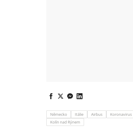
Německo
Itálie
Airbus
Koronavirus
Kolín nad Rýnem