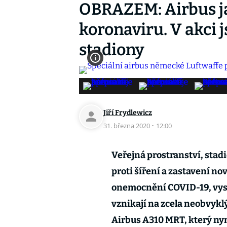
OBRAZEM: Airbus ja
koronaviru. V akci j
stadiony
Jiří Frydlewicz
31. března 2020
·
12:00
Veřejná prostranství, stadio
proti šíření a zastavení no
onemocnění COVID-19, vysí
vznikají na zcela neobvyklý
Airbus A310 MRT, který ny