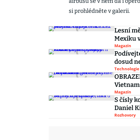
airbusu se v něm dá i opero
si prohlédněte v galerii.
Lesní měs
Mexiku v
Magazín
Podívejt
dosud ne
Technologie
OBRAZEM:
Vietnams
Magazín
S čísly 
Daniel K
Rozhovory