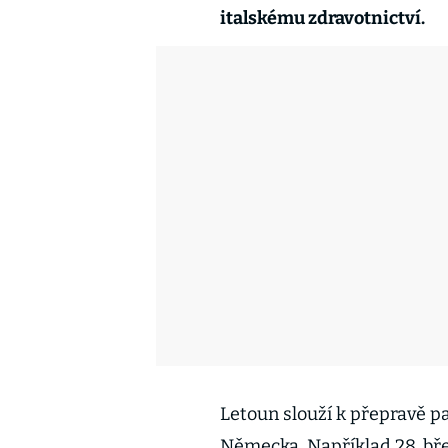
italskému zdravotnictví.
Letoun slouží k přepravě p
Německa. Například 28. břez