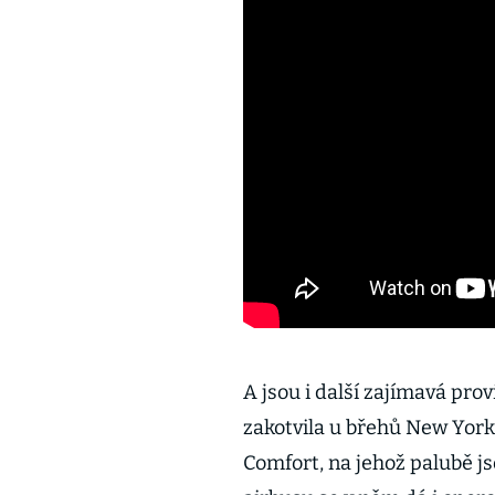
A jsou i další zajímavá pr
zakotvila u břehů New Yor
Comfort, na jehož palubě js