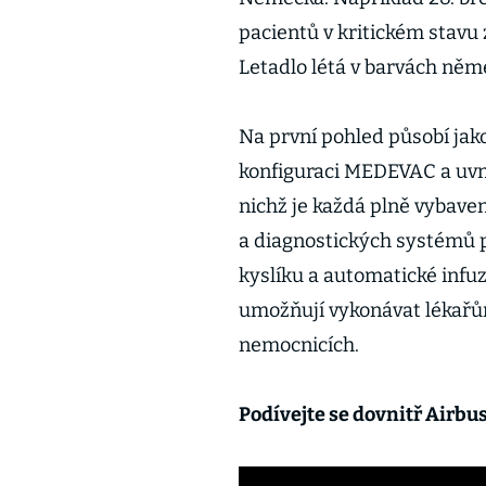
pacientů v kritickém stavu
Letadlo létá v barvách něm
Na první pohled působí jako
konfiguraci MEDEVAC a uvnit
nichž je každá plně vybaven
a diagnostických systémů 
kyslíku a automatické infu
umožňují vykonávat lékařům
nemocnicích.
Podívejte se dovnitř Airb