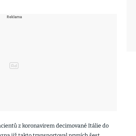
acientů z koronavirem decimované Itálie do
na již takto transportoval prvních šest