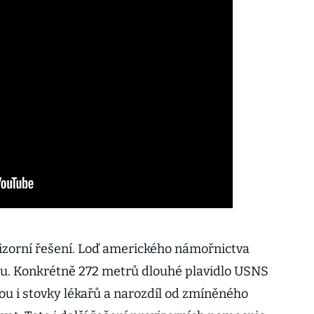
ovizorní řešení. Loď amerického námořnictva
ku. Konkrétně 272 metrů dlouhé plavidlo USNS
ou i stovky lékařů a narozdíl od zmíněného