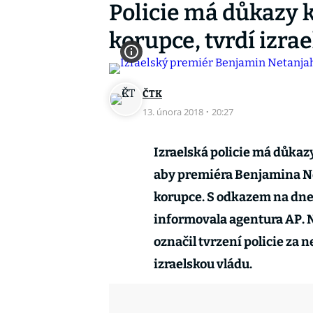
Policie má důkazy 
korupce, tvrdí izrae
ČTK
13. února 2018
·
20:27
Izraelská policie má důkazy
aby premiéra Benjamina Ne
korupce. S odkazem na dneš
informovala agentura AP. 
označil tvrzení policie za 
izraelskou vládu.