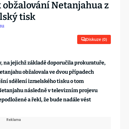
k obžalování Netanjahua z
lský tisk
Diskuze (
0
)
, na jejichž základě doporučila prokuratuře,
tanjahu obžalovala ve dvou případech
ní sdělení izraelského tisku o tom
Netanjahu následně v televizním projevu
nepodložené a řekl, že bude nadále vést