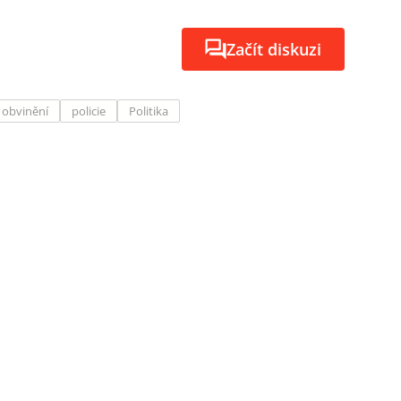
Začít diskuzi
obvinění
policie
Politika