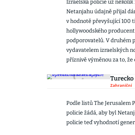
Izraelská policie už několi
Netanjahu údajně přijal d
v hodnotě převyšující 100 t
hollywoodského producenta
podporovatelů. V druhém p
vydavatelem izraelských no
příznivě výměnou za to, že
Turecko 
Zahraniční
Podle listů The Jerusalem P
policie žádá, aby byl Neta
policie teď vyhodnotí gener