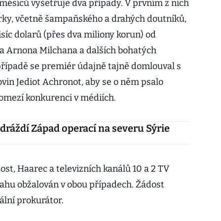
k měsíců vyšetřuje dva případy. V prvním z nich
árky, včetně šampaňského a drahých doutníků,
isíc dolarů (přes dva miliony korun) od
 Arnona Milchana a dalších bohatých
řípadě se premiér údajně tajně domlouval s
vin Jediot Achronot, aby se o něm psalo
 omezí konkurenci v médiích.
dráždí Západ operací na severu Sýrie
ost, Haarec a televizních kanálů 10 a 2 TV
njahu obžalován v obou případech. Žádost
ální prokurátor.