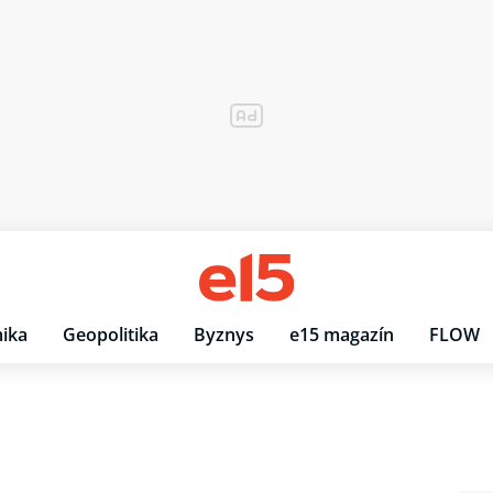
ika
Geopolitika
Byznys
e15 magazín
FLOW