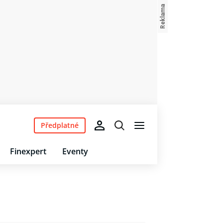
Předplatné
Finexpert
Eventy