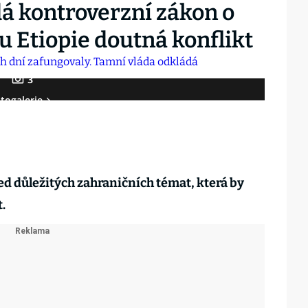
dá kontroverzní zákon o
u Etiopie doutná konflikt
3
togalerie
led důležitých zahraničních témat, která by
t.