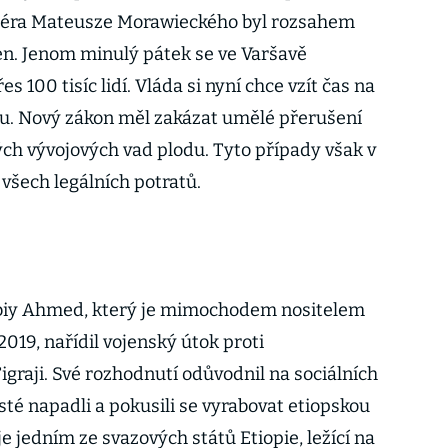
éra Mateusze Morawieckého byl rozsahem
en. Jenom minulý pátek se ve Varšavě
 100 tisíc lidí. Vláda si nyní chce vzít čas na
u. Nový zákon měl zakázat umělé přerušení
ých vývojových vad plodu. Tyto případy však v
 všech legálních potratů.
Abiy Ahmed, který je mimochodem nositelem
019, nařídil vojenský útok proti
graji. Své rozhodnutí odůvodnil na sociálních
isté napadli a pokusili se vyrabovat etiopskou
je jedním ze svazových států Etiopie, ležící na