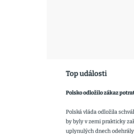
Top události
Polsko odložilo zákaz potra
Polská vláda odložila schvá
by byly v zemi prakticky za
uplynulých dnech odehrály