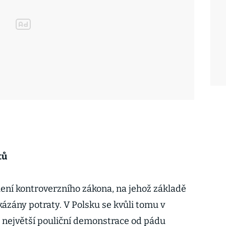
tů
lení kontroverzního zákona, na jehož základě
kázány potraty. V Polsku se kvůli tomu v
 největší pouliční demonstrace od pádu