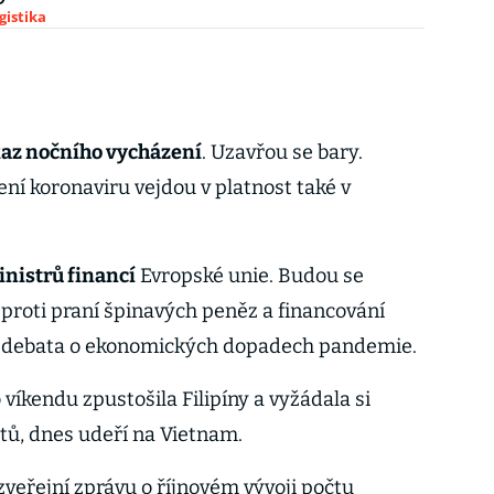
gistika
az nočního vycházení
. Uzavřou se bary.
ení koronaviru vejdou v platnost také v
nistrů financí
Evropské unie. Budou se
 proti praní špinavých peněz a financování
i debata o ekonomických dopadech pandemie.
o víkendu zpustošila Filipíny a vyžádala si
tů, dnes udeří na Vietnam.
eřejní zprávu o říjnovém vývoji počtu