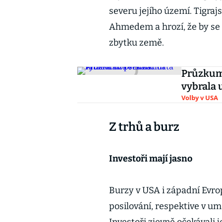
severu jejího území. Tigra
Ahmedem a hrozí, že by se 
zbytku země.
Průzkum
vybrala 
Volby v USA
Z trhů a burz
Investoři mají jasno
Burzy v USA i západní Evr
posilování, respektive v u