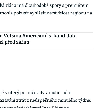
jská vláda má dlouhodobé spory s premiérem
mohla pokusit vyhlásit nezávislost regionu na
: Většina Američanů si kandidáta
už před zářím
opě v úterý pokračovaly v mohutném
mazávání ztrát z neúspěšného minulého týdne.