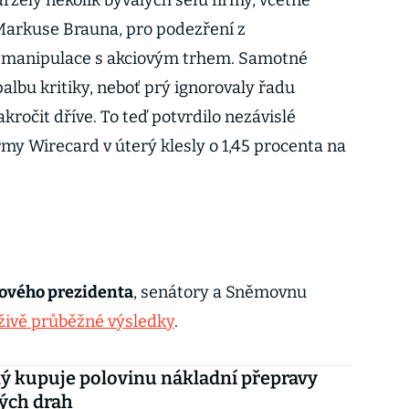
žely několik bývalých šéfů firmy, včetně
arkuse Brauna, pro podezření z
 manipulace s akciovým trhem. Samotné
albu kritiky, neboť prý ignorovaly řadu
kročit dříve. To teď potvrdilo nezávislé
my Wirecard v úterý klesly o 1,45 procenta na
ového prezidenta
, senátory a Sněmovnu
živě průběžné výsledky
.
ý kupuje polovinu nákladní přepravy
ých drah