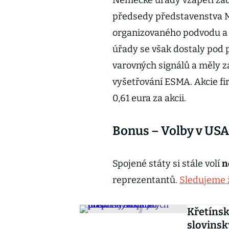
Německé úřady vzápětí zadr
předsedy představenstva M
organizovaného podvodu a
úřady se však dostaly pod p
varovných signálů a měly za
vyšetřování ESMA. Akcie fir
0,61 eura za akcii.
Bonus – Volby v USA
Spojené státy si stále volí
n
reprezentantů.
Sledujeme 
Křetínsk
slovinsk