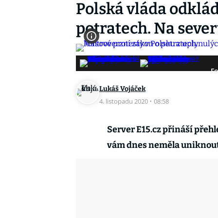
Polská vláda odklá
potratech. Na sever
Fo
Lukáš Vojáček
4. listopadu 2020
·
08:58
Server E15.cz přináší přeh
vám dnes neměla uniknou