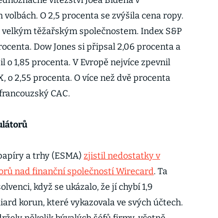
jednoznačné vítězství Joea Bidena v
volbách. O 2,5 procenta se zvýšila cena ropy.
o velkým těžařským společnostem. Index S&P
procenta. Dow Jones si připsal 2,06 procenta a
 o 1,85 procenta. V Evropě nejvíce zpevnil
 o 2,55 procenta. O více než dvě procenta
 a francouzský CAC.
látorů
papíry a trhy (ESMA)
zjistil nedostatky v
rů nad finanční společností Wirecard
. Ta
olvenci, když se ukázalo, že jí chybí 1,9
iliard korun, které vykazovala ve svých účtech.