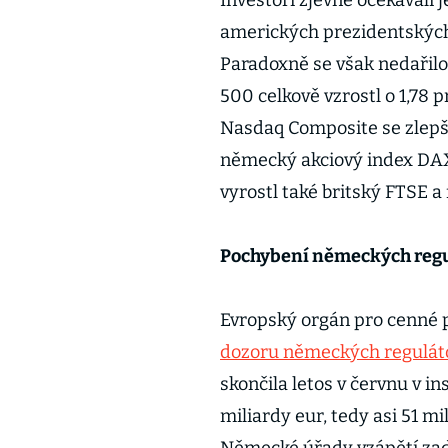
Investoři zjevně očekávali 
amerických prezidentských 
Paradoxně se však nedařil
500 celkově vzrostl o 1,78 
Nasdaq Composite se zlepšil
německý akciový index DAX,
vyrostl také britský FTSE
Pochybení německých regu
Evropský orgán pro cenné 
dozoru německých reguláto
skončila letos v červnu v ins
miliardy eur, tedy asi 51 m