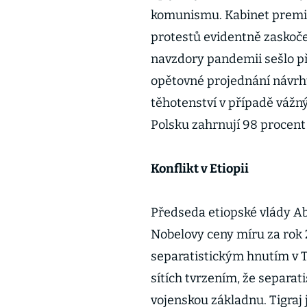
komunismu. Kabinet premi
protestů evidentně zaskoč
navzdory pandemii sešlo přes
opětovné projednání návrh
těhotenství v případě vážn
Polsku zahrnují 98 procent
Konflikt v Etiopii
Předseda etiopské vlády 
Nobelovy ceny míru za rok 2
separatistickým hnutím v Ti
sítích tvrzením, že separat
vojenskou základnu. Tigraj 