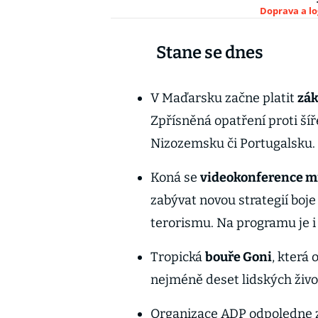
Doprava a lo
Stane se dnes
V Maďarsku začne platit
zák
Zpřísněná opatření proti šíř
Nizozemsku či Portugalsku.
Koná se
videokonference mi
zabývat novou strategií boje
terorismu. Na programu je 
Tropická
bouře Goni
, která 
nejméně deset lidských živo
Organizace ADP odpoledne zv