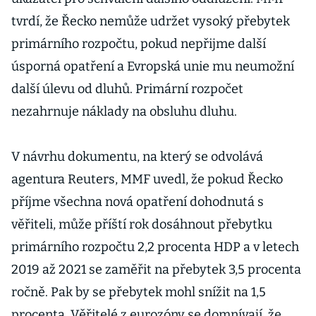
tvrdí, že Řecko nemůže udržet vysoký přebytek
primárního rozpočtu, pokud nepřijme další
úsporná opatření a Evropská unie mu neumožní
další úlevu od dluhů. Primární rozpočet
nezahrnuje náklady na obsluhu dluhu.
V návrhu dokumentu, na který se odvolává
agentura Reuters, MMF uvedl, že pokud Řecko
příjme všechna nová opatření dohodnutá s
věřiteli, může příští rok dosáhnout přebytku
primárního rozpočtu 2,2 procenta HDP a v letech
2019 až 2021 se zaměřit na přebytek 3,5 procenta
ročně. Pak by se přebytek mohl snížit na 1,5
procenta. Věřitelé z eurozóny se domnívají, že