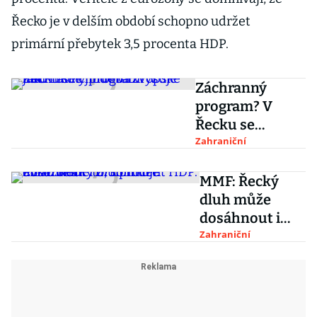
Řecko je v delším období schopno udržet
primární přebytek 3,5 procenta HDP.
Záchranný
program? V
Řecku se
chudoba
Zahraniční
zvyšuje jako
nikde jinde v
MMF: Řecký
Evropské unii
dluh může
dosáhnout i
275 procent
Zahraniční
HDP.
Zvládneme to,
kontruje
eurozóna