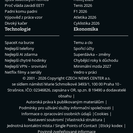
Proč vláda zavádí EET?
Tenis 2026
Padni komu padni
F1 2026
Výpověď z práce vzor
Atletika 2026
Divoký kačer
Cyklistika 2026
Technologie
Ekonomika
SpaceX na burze
Temu a clo
Nejlepší telefony
Spořicí účty
Nejlepší AI zdarma
Superdávka – změny
Nejlepší chytré hodinky
Chybějící roky k důchodu
Nejlepší VPN – srovnání
Minimální mzda 2027
Netflix filmy a seriály
Vedro v práci
© 2001 - 2026 Copyright
CZECH NEWS CENTER a.s.
se sídlem náměstí Marie Schmolkové 3493/1, 100 00 Praha 10 -
Strašnice, IČO: 02346826, zapsána v OR, sp.zn. B 19490 a dodavatelé
obsahu
Autorská práva k publikovaným materiálům
Podmínky pro užívání služby informační společnosti
Informace o zpracování osobních údajů
Cookies
Nastavení soukromí
Vlastnická struktura
Jednotná kontaktní místa / Single Points of Contact
Etický kodex
Povinně zveřejňované informace