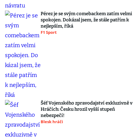
Pérez je se svým comebackem zatím velmi
spokojen. Dokázal jsem, že stále patřím k
nejlepším, říká
F1 Sport
Šéf Vojenského zpravodajství exkluzivně v
Hráčích: Česku hrozil vyšší stupeň
nebezpečí!
Blesk hráči