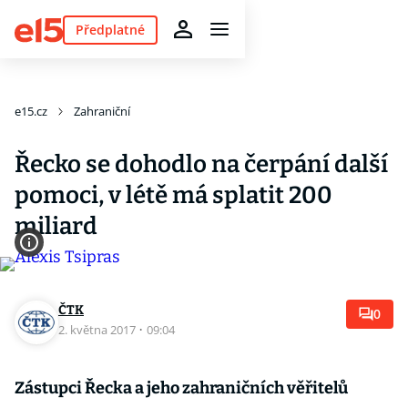
Předplatné
e15.cz
Zahraniční
Řecko se dohodlo na čerpání další
pomoci, v létě má splatit 200
miliard
ČTK
0
2. května 2017
·
09:04
Zástupci Řecka a jeho zahraničních věřitelů