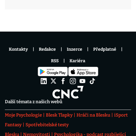
Kontakty
Redakce
Inzerce
Předplatné
RSS
Kariéra
Další témata z našich webů
Moje Psychologie
Blesk Tlapky
Hráči na Blesku
iSport
Fantasy
Spotřebitelské testy
Blesku
Nemovitosti
Psychologika - podcast rozbíjející