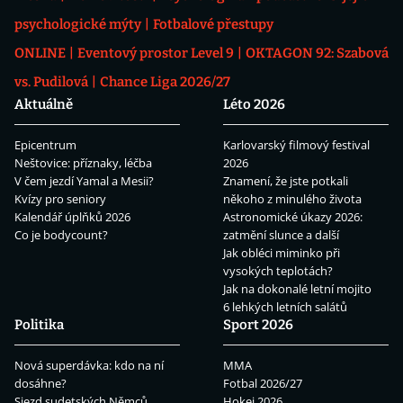
psychologické mýty
Fotbalové přestupy
ONLINE
Eventový prostor Level 9
OKTAGON 92: Szabová
vs. Pudilová
Chance Liga 2026/27
Aktuálně
Léto 2026
Epicentrum
Karlovarský filmový festival
Neštovice: příznaky, léčba
2026
V čem jezdí Yamal a Mesii?
Znamení, že jste potkali
Kvízy pro seniory
někoho z minulého života
Kalendář úplňků 2026
Astronomické úkazy 2026:
Co je bodycount?
zatmění slunce a další
Jak obléci miminko při
vysokých teplotách?
Jak na dokonalé letní mojito
6 lehkých letních salátů
Politika
Sport 2026
Nová superdávka: kdo na ní
MMA
dosáhne?
Fotbal 2026/27
Sjezd sudetských Němců
Hokej 2026