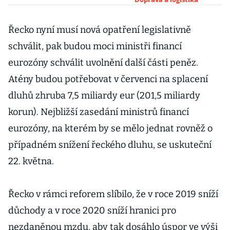
Němci, Filipínci a
Arabové
Řecko nyní musí nová opatření legislativně
schválit, pak budou moci ministři financí
eurozóny schválit uvolnění další části peněz.
Atény budou potřebovat v červenci na splacení
dluhů zhruba 7,5 miliardy eur (201,5 miliardy
korun). Nejbližší zasedání ministrů financí
eurozóny, na kterém by se mělo jednat rovněž o
případném snížení řeckého dluhu, se uskuteční
22. května.
Řecko v rámci reforem slíbilo, že v roce 2019 sníží
důchody a v roce 2020 sníží hranici pro
nezdaněnou mzdu, aby tak dosáhlo úspor ve výši