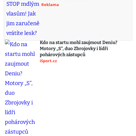
Reklama
Kdo na startu mohl zaujmout Deniu?
Motory „S“, duo Zbrojovky i lídři
pohárových zástupců
iSport.cz