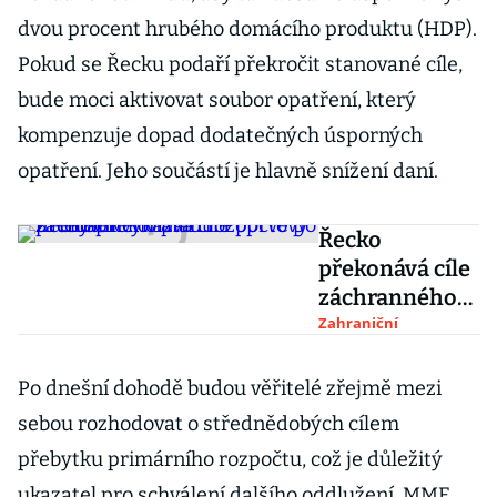
dvou procent hrubého domácího produktu (HDP).
Pokud se Řecku podaří překročit stanované cíle,
bude moci aktivovat soubor opatření, který
kompenzuje dopad dodatečných úsporných
opatření. Jeho součástí je hlavně snížení daní.
Řecko
překonává cíle
záchranného
plánu. Poprvé
Zahraniční
po 21 letech
vykázalo
Po dnešní dohodě budou věřitelé zřejmě mezi
rozpočtový
sebou rozhodovat o střednědobých cílem
přebytek
přebytku primárního rozpočtu, což je důležitý
ukazatel pro schválení dalšího oddlužení. MMF