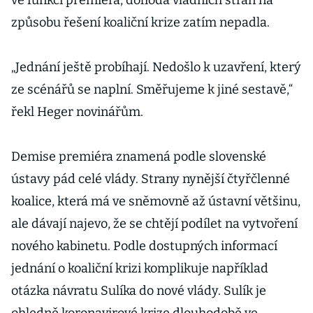
ve funkci premiéra, dohoda vládních stran na
způsobu řešení koaliční krize zatím nepadla.
„Jednání ještě probíhají. Nedošlo k uzavření, který
ze scénářů se naplní. Směřujeme k jiné sestavě,“
řekl Heger novinářům.
Demise premiéra znamená podle slovenské
ústavy pád celé vlády. Strany nynější čtyřčlenné
koalice, která má ve sněmovně až ústavní většinu,
ale dávají najevo, že se chtějí podílet na vytvoření
nového kabinetu. Podle dostupných informací
jednání o koaliční krizi komplikuje například
otázka návratu Sulíka do nové vlády. Sulík je