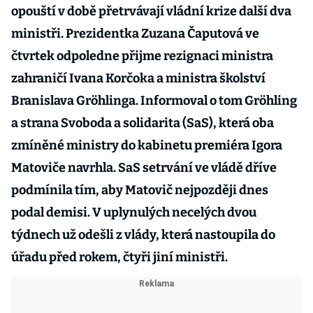
opouští v době přetrvávají vládní krize další dva
ministři. Prezidentka Zuzana Čaputová ve
čtvrtek odpoledne přijme rezignaci ministra
zahraničí Ivana Korčoka a ministra školství
Branislava Gröhlinga. Informoval o tom Gröhling
a strana Svoboda a solidarita (SaS), která oba
zmíněné ministry do kabinetu premiéra Igora
Matoviče navrhla. SaS setrvání ve vládě dříve
podmínila tím, aby Matovič nejpozději dnes
podal demisi. V uplynulých necelých dvou
týdnech už odešli z vlády, která nastoupila do
úřadu před rokem, čtyři jiní ministři.