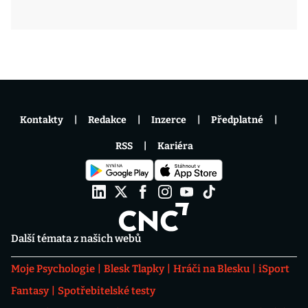
Kontakty
Redakce
Inzerce
Předplatné
RSS
Kariéra
Další témata z našich webů
Moje Psychologie
Blesk Tlapky
Hráči na Blesku
iSport
Fantasy
Spotřebitelské testy