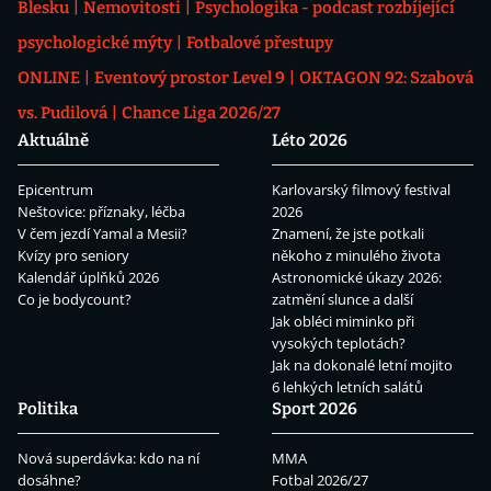
Blesku
Nemovitosti
Psychologika - podcast rozbíjející
psychologické mýty
Fotbalové přestupy
ONLINE
Eventový prostor Level 9
OKTAGON 92: Szabová
vs. Pudilová
Chance Liga 2026/27
Aktuálně
Léto 2026
Epicentrum
Karlovarský filmový festival
Neštovice: příznaky, léčba
2026
V čem jezdí Yamal a Mesii?
Znamení, že jste potkali
Kvízy pro seniory
někoho z minulého života
Kalendář úplňků 2026
Astronomické úkazy 2026:
Co je bodycount?
zatmění slunce a další
Jak obléci miminko při
vysokých teplotách?
Jak na dokonalé letní mojito
6 lehkých letních salátů
Politika
Sport 2026
Nová superdávka: kdo na ní
MMA
dosáhne?
Fotbal 2026/27