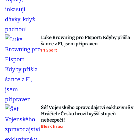
Luke Browning pro F1sport: Kdyby přišla
šance z F1, jsem připraven
F1 Sport
Šéf Vojenského zpravodajství exkluzivně v
Hráčích: Česku hrozil vyšší stupeň
nebezpečí!
Blesk hráči