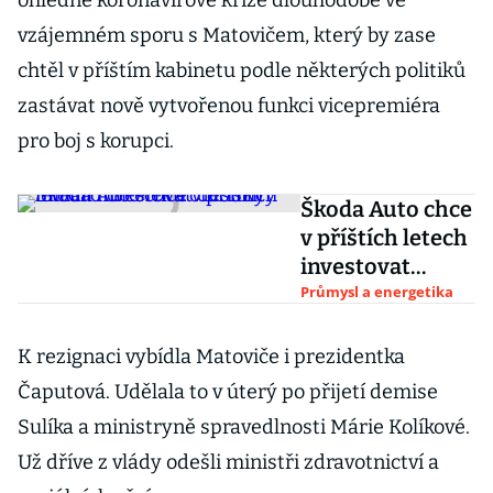
ohledně koronavirové krize dlouhodobě ve
vzájemném sporu s Matovičem, který by zase
chtěl v příštím kabinetu podle některých politiků
zastávat nově vytvořenou funkci vicepremiéra
pro boj s korupci.
Škoda Auto chce
v příštích letech
investovat
desítky miliard
Průmysl a energetika
do
elektromobility
K rezignaci vybídla Matoviče i prezidentka
Čaputová. Udělala to v úterý po přijetí demise
Sulíka a ministryně spravedlnosti Márie Kolíkové.
Už dříve z vlády odešli ministři zdravotnictví a