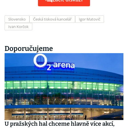
Slovensko
Česká tisková kancelář
Igor Matovič
Ivan Korčok
Doporučujeme
U pražských hal chceme hlavně více akcí,