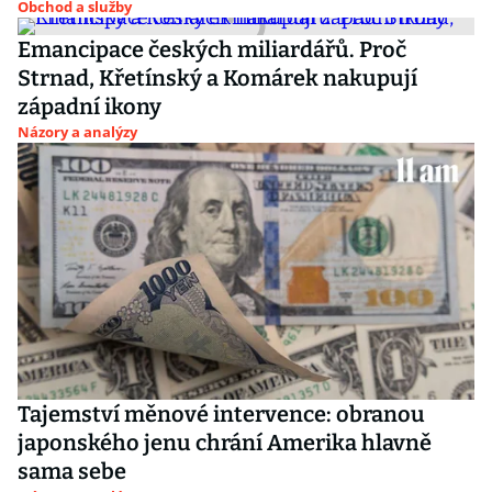
Obchod a služby
Emancipace českých miliardářů. Proč
Strnad, Křetínský a Komárek nakupují
západní ikony
Názory a analýzy
Tajemství měnové intervence: obranou
japonského jenu chrání Amerika hlavně
sama sebe