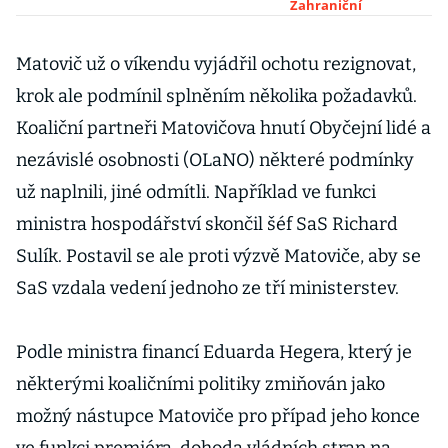
Sulík podal
Zahraniční
demisi, aby
splnil
Matovič už o víkendu vyjádřil ochotu rezignovat,
podmínku
krok ale podmínil splněním několika požadavků.
Matovičovy
Koaliční partneři Matovičova hnutí Obyčejní lidé a
rezignace
nezávislé osobnosti (OLaNO) některé podmínky
už naplnili, jiné odmítli. Například ve funkci
ministra hospodářství skončil šéf SaS Richard
Sulík. Postavil se ale proti výzvě Matoviče, aby se
SaS vzdala vedení jednoho ze tří ministerstev.
Podle ministra financí Eduarda Hegera, který je
některými koaličními politiky zmiňován jako
možný nástupce Matoviče pro případ jeho konce