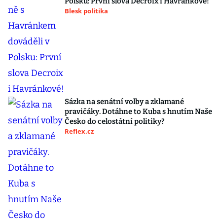
Polsku: První slova Decroix i Havránkové!
Blesk politika
Sázka na senátní volby a zklamané
pravičáky. Dotáhne to Kuba s hnutím Naše
Česko do celostátní politiky?
Reflex.cz