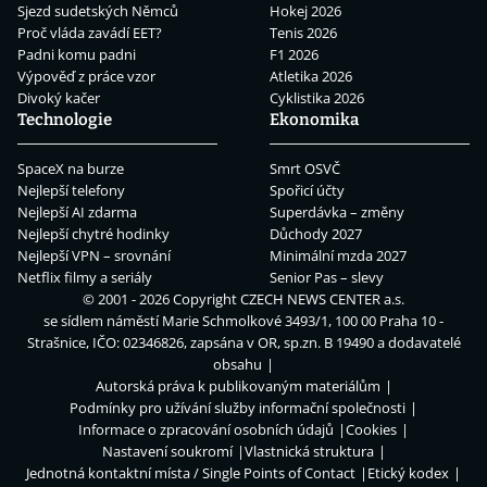
Sjezd sudetských Němců
Hokej 2026
Proč vláda zavádí EET?
Tenis 2026
Padni komu padni
F1 2026
Výpověď z práce vzor
Atletika 2026
Divoký kačer
Cyklistika 2026
Technologie
Ekonomika
SpaceX na burze
Smrt OSVČ
Nejlepší telefony
Spořicí účty
Nejlepší AI zdarma
Superdávka – změny
Nejlepší chytré hodinky
Důchody 2027
Nejlepší VPN – srovnání
Minimální mzda 2027
Netflix filmy a seriály
Senior Pas – slevy
© 2001 - 2026 Copyright
CZECH NEWS CENTER a.s.
se sídlem náměstí Marie Schmolkové 3493/1, 100 00 Praha 10 -
Strašnice, IČO: 02346826, zapsána v OR, sp.zn. B 19490 a dodavatelé
obsahu
Autorská práva k publikovaným materiálům
Podmínky pro užívání služby informační společnosti
Informace o zpracování osobních údajů
Cookies
Nastavení soukromí
Vlastnická struktura
Jednotná kontaktní místa / Single Points of Contact
Etický kodex