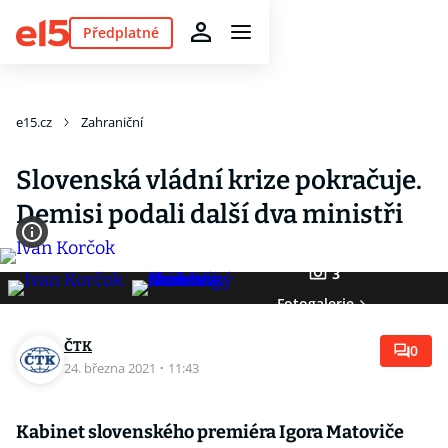
Předplatné
e15.cz
Zahraniční
Slovenská vládní krize pokračuje.
Demisi podali další dva ministři
3
Fotogalerie
ČTK
0
24. března 2021
·
11:43
Kabinet slovenského premiéra Igora Matoviče