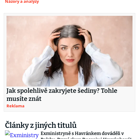
Názory a analýzy
Jak spolehlivě zakryjete šediny? Tohle
musíte znát
Reklama
Články z jiných titulů
Exministryně s Havránkem dováděli v