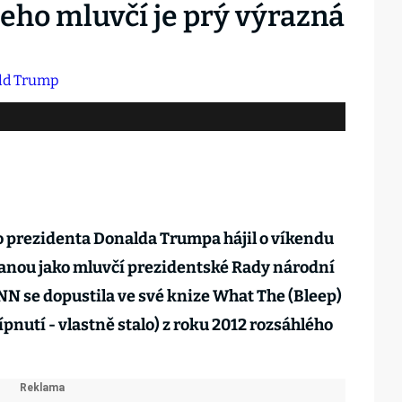
eho mluvčí je prý výrazná
prezidenta Donalda Trumpa hájil o víkendu
nou jako mluvčí prezidentské Rady národní
NN se dopustila ve své knize What The (Bleep)
ípnutí - vlastně stalo) z roku 2012 rozsáhlého