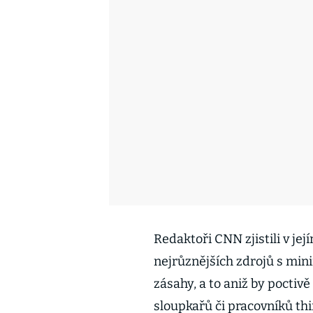
Redaktoři CNN zjistili v jej
nejrůznějších zdrojů s mi
zásahy, a to aniž by poctiv
sloupkařů či pracovníků thi