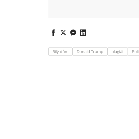
Bílý dům
Donald Trump
plagiát
Poli