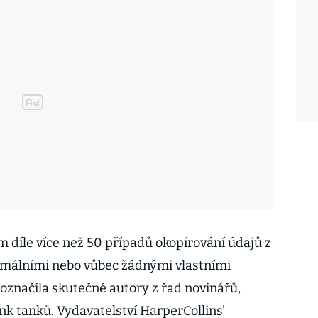
ím díle více než 50 případů okopírování údajů z
nimálními nebo vůbec žádnými vlastními
ě označila skutečné autory z řad novinářů,
nk tanků. Vydavatelství HarperCollins'