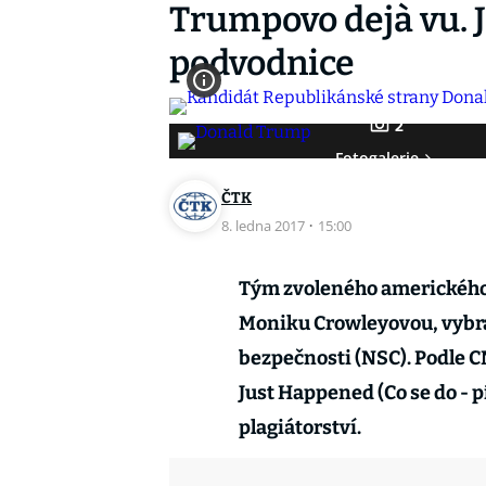
Trumpovo dejà vu. J
podvodnice
2
Fotogalerie
ČTK
8. ledna 2017
·
15:00
Tým zvoleného amerického 
Moniku Crowleyovou, vybra
bezpečnosti (NSC). Podle C
Just Happened (Co se do - p
plagiátorství.