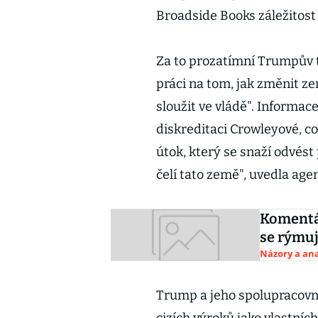
Broadside Books záležitost
Za to prozatímní Trumpův 
práci na tom, jak změnit ze
sloužit ve vládě". Informac
diskreditaci Crowleyové, co
útok, který se snaží odvés
čelí tato země", uvedla age
Komentář
se rýmu
Názory a ana
Trump a jeho spolupracovníc