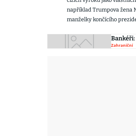
cizích výroků jako vlastníc
například Trumpova žena Me
manželky končícího prezid
Bankéři:
Zahraniční