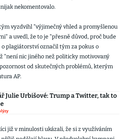
 nijak nekomentovalo.
tým vyzdvihl "výjimečný vhled a promyšlenou
mi" a uvedl, že to je "přesně důvod, proč bude
e o plagiátorství označil tým za pokus o
ž "není nic jiného než politicky motivovaný
t pozornost od skutečných problémů, kterým
ntura AP.
 Julie Urbišové: Trump a Twitter, tak to
je
lýzy
i již v minulosti ukázali, že si z využíváním