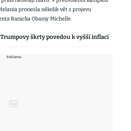
h příliš nedělají hlavu. V předvolební kampani
lania pronesla několik vět z projevu
enta Baracka Obamy Michelle.
 Trumpovy škrty povedou k vyšší inflaci