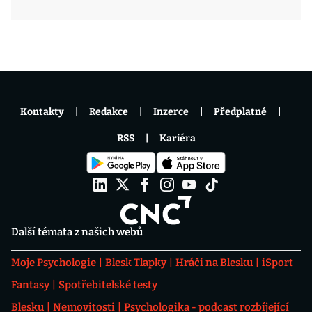
Kontakty
Redakce
Inzerce
Předplatné
RSS
Kariéra
Další témata z našich webů
Moje Psychologie
Blesk Tlapky
Hráči na Blesku
iSport
Fantasy
Spotřebitelské testy
Blesku
Nemovitosti
Psychologika - podcast rozbíjející