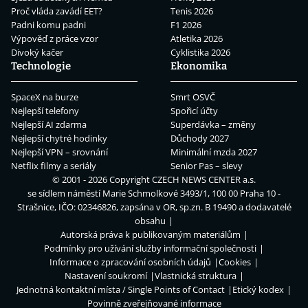
Proč vláda zavádí EET?
Tenis 2026
Padni komu padni
F1 2026
Výpověď z práce vzor
Atletika 2026
Divoký kačer
Cyklistika 2026
Technologie
Ekonomika
SpaceX na burze
Smrt OSVČ
Nejlepší telefony
Spořicí účty
Nejlepší AI zdarma
Superdávka – změny
Nejlepší chytré hodinky
Důchody 2027
Nejlepší VPN – srovnání
Minimální mzda 2027
Netflix filmy a seriály
Senior Pas – slevy
© 2001 - 2026 Copyright
CZECH NEWS CENTER a.s.
se sídlem náměstí Marie Schmolkové 3493/1, 100 00 Praha 10 -
Strašnice, IČO: 02346826, zapsána v OR, sp.zn. B 19490 a dodavatelé
obsahu
Autorská práva k publikovaným materiálům
Podmínky pro užívání služby informační společnosti
Informace o zpracování osobních údajů
Cookies
Nastavení soukromí
Vlastnická struktura
Jednotná kontaktní místa / Single Points of Contact
Etický kodex
Povinně zveřejňované informace