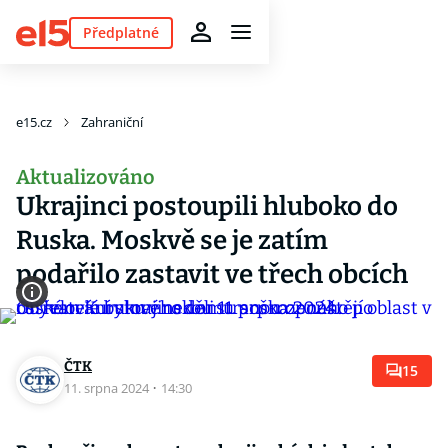
Předplatné
e15.cz
Zahraniční
Aktualizováno
Ukrajinci postoupili hluboko do
Ruska. Moskvě se je zatím
podařilo zastavit ve třech obcích
ČTK
15
11. srpna 2024
·
14:30