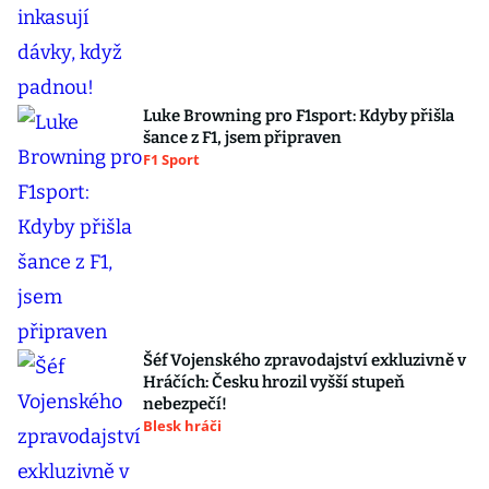
Luke Browning pro F1sport: Kdyby přišla
šance z F1, jsem připraven
F1 Sport
Šéf Vojenského zpravodajství exkluzivně v
Hráčích: Česku hrozil vyšší stupeň
nebezpečí!
Blesk hráči