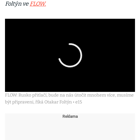
Foltýn ve
FLOW.
FLOW: Rusko přitlačí, bude na nás útočit mnohem více, musíme
být připraveni, říká Otakar Foltýn • e15