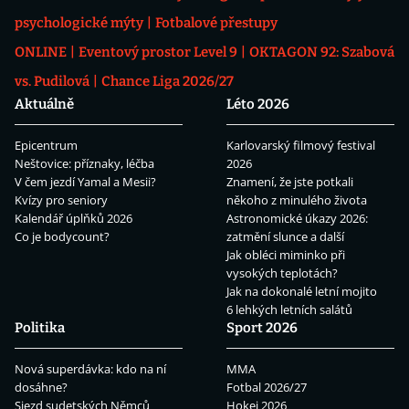
psychologické mýty
Fotbalové přestupy
ONLINE
Eventový prostor Level 9
OKTAGON 92: Szabová
vs. Pudilová
Chance Liga 2026/27
Aktuálně
Léto 2026
Epicentrum
Karlovarský filmový festival
Neštovice: příznaky, léčba
2026
V čem jezdí Yamal a Mesii?
Znamení, že jste potkali
Kvízy pro seniory
někoho z minulého života
Kalendář úplňků 2026
Astronomické úkazy 2026:
Co je bodycount?
zatmění slunce a další
Jak obléci miminko při
vysokých teplotách?
Jak na dokonalé letní mojito
6 lehkých letních salátů
Politika
Sport 2026
Nová superdávka: kdo na ní
MMA
dosáhne?
Fotbal 2026/27
Sjezd sudetských Němců
Hokej 2026