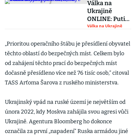
Válka na
Ukrajině
ONLINE: Putin
cítí
Válka na Ukrajině
beztrestnost,
když svět váhá
„Prioritou operačního štábu je přesídlení obyvatel
zvýšit tlak,
těchto oblastí do bezpečných míst. Celkem bylo
míní Zelenskyj
od zahájení těchto prací do bezpečných míst
dočasně přesídleno více než 76 tisíc osob,“ citoval
TASS Arťoma Šarova z ruského ministerstva.
Ukrajinský vpád na ruské území je největším od
února 2022, kdy Moskva zahájila svou agresi vůči
Ukrajině. Agentura Bloomberg ho dokonce
označila za první „napadení“ Ruska armádou jiné