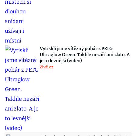
Vytiskli jsme vítězný pohár z PETG
Ultraglow Green. Takhle nezáří ani zlato. A
je to levnější (video)
Živě.cz