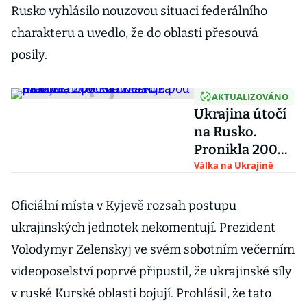
Rusko vyhlásilo nouzovou situaci federálního
charakteru a uvedlo, že do oblasti přesouvá
posily.
AKTUALIZOVÁNO
Ukrajina útočí
na Rusko.
Pronikla 200
kilometrů za
Válka na Ukrajině
hranice,
Lipecká oblast
Oficiální místa v Kyjevě rozsah postupu
je pod palbou
ukrajinských jednotek nekomentují. Prezident
Volodymyr Zelenskyj ve svém sobotním večerním
videoposelství poprvé připustil, že ukrajinské síly
v ruské Kurské oblasti bojují. Prohlásil, že tato