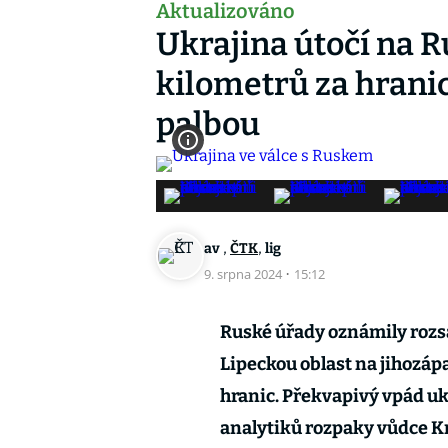
Aktualizováno
Ukrajina útočí na R
kilometrů za hranic
palbou
,
,
av
ČTK
lig
9. srpna 2024
·
15:12
Ruské úřady oznámily rozs
Lipeckou oblast na jihozáp
hranic. Překvapivý vpád uk
analytiků rozpaky vůdce Kr