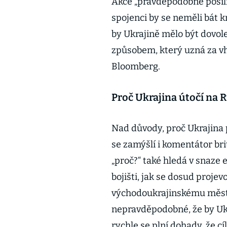
Akce „pravděpodobně posílí
spojenci by se neměli bát 
by Ukrajině mělo být dovole
způsobem, který uzná za vho
Bloomberg.
Proč Ukrajina útočí na 
Nad důvody, proč Ukrajina 
se zamýšlí i komentátor br
„proč?“ také hledá v snaze 
bojišti, jak se dosud proje
východoukrajinskému městu
nepravděpodobné, že by Ukr
rychle se plní dohady, že c