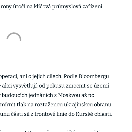
rony útočí na klíčová průmyslová zařízení.
operaci, ani o jejích cílech. Podle Bloombergu
é akci vysvětlují: od pokusu zmocnit se území
v budoucích jednáních s Moskvou až po
zmírnit tlak na roztaženou ukrajinskou obranu
nu části sil z frontové linie do Kurské oblasti.