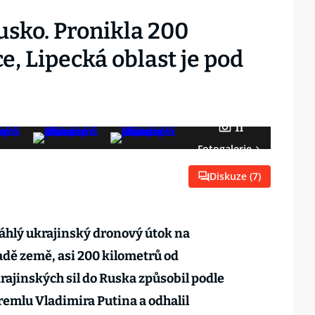
usko. Pronikla 200
e, Lipecká oblast je pod
11
Fotogalerie
Diskuze (
7
)
áhlý ukrajinský dronový útok na
adě země, asi 200 kilometrů od
rajinských sil do Ruska způsobil podle
emlu Vladimira Putina a odhalil