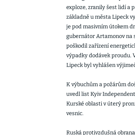
exploze, zranily šest lidí a
základně u města Lipeck vy
je pod masivním útokem dro
gubernátor Artamonov na sí
poškodil zařízení energetic
výpadky dodávek proudu. V 
Lipeck byl vyhlášen výjimeč
K výbuchům a požárům došlo
uvedl list Kyiv Independen
Kurské oblasti v úterý pron
vesnic.
Ruská protivzdušná obrana 