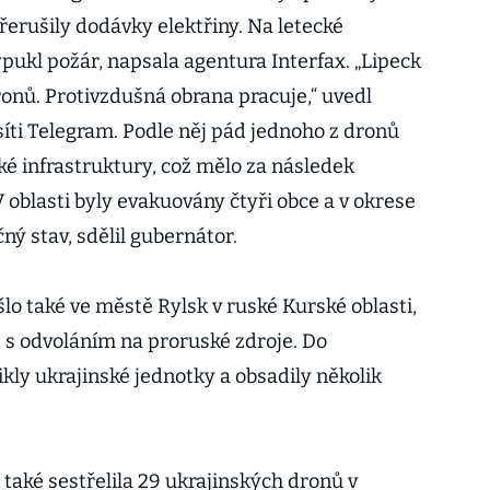
 přerušily dodávky elektřiny. Na letecké
pukl požár, napsala agentura Interfax. „Lipeck
nů. Protivzdušná obrana pracuje,“ uvedl
ti Telegram. Podle něj pád jednoho z dronů
ké infrastruktury, což mělo za následek
oblasti byly evakuovány čtyři obce a v okrese
ný stav, sdělil gubernátor.
 také ve městě Rylsk v ruské Kurské oblasti,
t s odvoláním na proruské zdroje. Do
ikly ukrajinské jednotky a obsadily několik
také sestřelila 29 ukrajinských dronů v