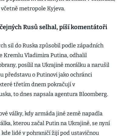
, včetně metropole Kyjeva.
čejných Rusů selhal, píší komentátoři
ch sil do Ruska způsobil podle západních
 Kremlu Vladimira Putina, odhalil
brany, posílil na Ukrajině morálku a narušil
 představu o Putinovi jako ochránci
 které třetím dnem pokračují v
uska, to dnes napsala agentura Bloomberg.
tové války, kdy armáda jiné země napadla
álka, kterou začal Putin na Ukrajině, se nyní
 kde lidé v pohraničí žijí pod ustavičnou