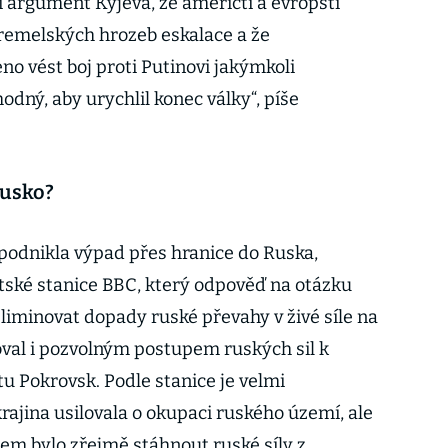
 argument Kyjeva, že američtí a evropští
kremelských hrozeb eskalace a že
no vést boj proti Putinovi jakýmkoli
dný, aby urychlil konec války“, píše
Rusko?
podnikla výpad přes hranice do Ruska,
itské stanice BBC, který odpověď na otázku
eliminovat dopady ruské převahy v živé síle na
voval i pozvolným postupem ruských sil k
 Pokrovsk. Podle stanice je velmi
ajina usilovala o okupaci ruského území, ale
ílem bylo zřejmě stáhnout ruské síly z