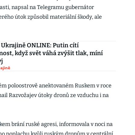
asti, napsal na Telegramu gubernátor
erého útok způsobil materiální škody, ale
 Ukrajině ONLINE: Putin cítí
nost, když svět váhá zvýšit tlak, míní
j
ajině
ém poloostrově anektovaném Ruskem v roce
hail Razvožajev útoky dronů ze vzduchu i na
okem brání ruské agresi, informovala v noci na
ho poplachu kvůli ruským dronům v centrální,