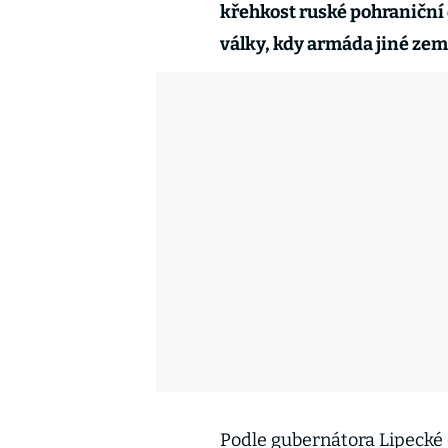
křehkost ruské pohraniční 
války, kdy armáda jiné ze
Podle gubernátora Lipecké 