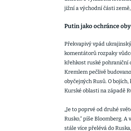
jižní a východní části země
Putin jako ochránce oby
Překvapivý vpád ukrajinský
komentátorů rozpaky vůdce
křehkost ruské pohraniční o
Kremlem pečlivě budovanou
obyčejných Rusů. O bojích,
Kurské oblasti na západě R
„Je to poprvé od druhé svě
Rusko,“ píše Bloomberg. A v
stále více přelévá do Ruska,