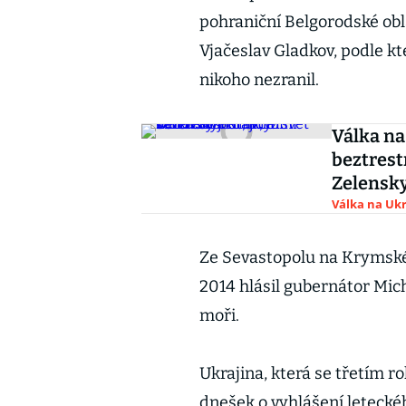
pohraniční Belgorodské obl
Vjačeslav Gladkov, podle kt
nikoho nezranil.
Válka na
beztrest
Zelensky
Válka na Ukr
Ze Sevastopolu na Krymsk
2014 hlásil gubernátor Mic
moři.
Ukrajina, která se třetím r
dnešek o vyhlášení letecké