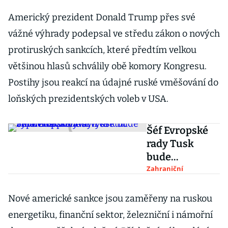
Americký prezident Donald Trump přes své
vážné výhrady podepsal ve středu zákon o nových
protiruských sankcích, které předtím velkou
většinou hlasů schválily obě komory Kongresu.
Postihy jsou reakcí na údajné ruské vměšování do
loňských prezidentských voleb v USA.
Šéf Evropské
rady Tusk
bude
vypovídat k
Zahraniční
havárii ve
Smolensku.
Nové americké sankce jsou zaměřeny na ruskou
Musí vysvětlit
energetiku, finanční sektor, železniční i námořní
zmařené pitvy