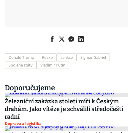
Donald Trump
Rusko
sankce
Sigmar Gabriel
Spojené státy
Vladimir Putin
Doporučujeme
Železniční zakázka století míří k Českým
drahám. Jako vítěze je schválili středočeští
radní
Doprava a logistika