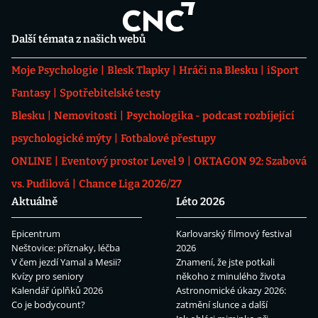
Další témata z našich webů
Moje Psychologie
Blesk Tlapky
Hráči na Blesku
iSport
Fantasy
Spotřebitelské testy
Blesku
Nemovitosti
Psychologika - podcast rozbíjející
psychologické mýty
Fotbalové přestupy
ONLINE
Eventový prostor Level 9
OKTAGON 92: Szabová
vs. Pudilová
Chance Liga 2026/27
Aktuálně
Léto 2026
Epicentrum
Karlovarský filmový festival
Neštovice: příznaky, léčba
2026
V čem jezdí Yamal a Mesii?
Znamení, že jste potkali
Kvízy pro seniory
někoho z minulého života
Kalendář úplňků 2026
Astronomické úkazy 2026:
Co je bodycount?
zatmění slunce a další