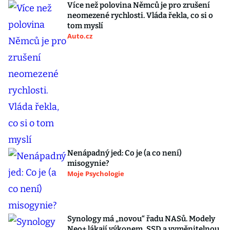
Více než polovina Němců je pro zrušení
neomezené rychlosti. Vláda řekla, co si o
tom myslí
Auto.cz
Nenápadný jed: Co je (a co není)
misogynie?
Moje Psychologie
Synology má „novou“ řadu NASů. Modely
Neo+ lákají výkonem, SSD a vyměnitelnou