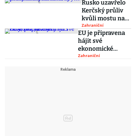
Rusko uzavřelo
Kerčský průliv
kvůli mostu na
Krym. Ukrajina
Zahraniční
EU je připravena
chystá žalobu
hájit své
ekonomické
zájmy vůči USA,
Zahraniční
říká Juncker