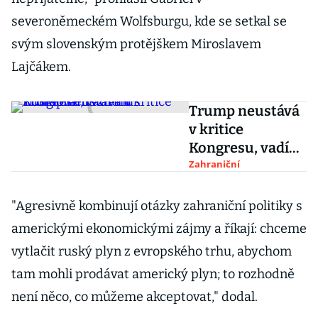
severoněmeckém Wolfsburgu, kde se setkal se
svým slovenským protějškem Miroslavem
Lajčákem.
Trump neustává
v kritice
Kongresu, vadí
mu zhoršování
Zahraniční
vztahů s Ruskem
"Agresivně kombinují otázky zahraniční politiky s
americkými ekonomickými zájmy a říkají: chceme
vytlačit ruský plyn z evropského trhu, abychom
tam mohli prodávat americký plyn; to rozhodně
není něco, co můžeme akceptovat," dodal.