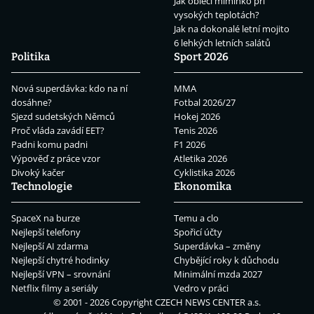
Jak obléci miminko při
vysokých teplotách?
Jak na dokonalé letní mojito
6 lehkých letních salátů
Politika
Sport 2026
Nová superdávka: kdo na ní
MMA
dosáhne?
Fotbal 2026/27
Sjezd sudetských Němců
Hokej 2026
Proč vláda zavádí EET?
Tenis 2026
Padni komu padni
F1 2026
Výpověď z práce vzor
Atletika 2026
Divoký kačer
Cyklistika 2026
Technologie
Ekonomika
SpaceX na burze
Temu a clo
Nejlepší telefony
Spořicí účty
Nejlepší AI zdarma
Superdávka – změny
Nejlepší chytré hodinky
Chybějící roky k důchodu
Nejlepší VPN – srovnání
Minimální mzda 2027
Netflix filmy a seriály
Vedro v práci
© 2001 - 2026 Copyright
CZECH NEWS CENTER a.s.