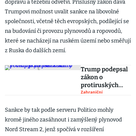
dopravu a těžební odvětví. Příslušný zákon dává
Trumpovi možnost uvalit sankce na libovolné
společnosti, včetně těch evropských, podílející se
na budování či provozu plynovodů a ropovodů,
které se nacházejí na ruském území nebo směřují
z Ruska do dalších zemí.
Trump podepsal
zákon o
protiruských
sankcích.
Zahraniční
Považuje ho ale
za vadný
Sankce by tak podle serveru Politico mohly
kromě jiného zasáhnout i zamýšlený plynovod
Nord Stream 2, jenž spočívá v rozšíření