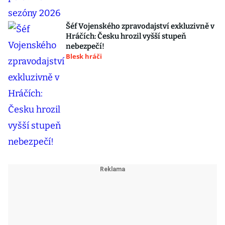
Šéf Vojenského zpravodajství exkluzivně v
Hráčích: Česku hrozil vyšší stupeň
nebezpečí!
Blesk hráči