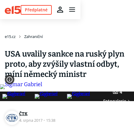
Předplatné
e15.cz
Zahraniční
USA uvalily sankce na ruský plyn
proto, aby zvýšily vlastní odbyt,
míní německý ministr
4
Fotogalerie
ČTK
4. srpna 2017
·
15:38