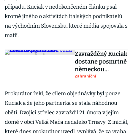
případu. Kuciak v nedokončeném článku psal
kromě jiného o aktivitách italských podnikatelů
na východním Slovensku, které média spojovala s
mafií.
Zavražděný Kuciak
dostane posmrtně
německou
mediální cenu
Zahraniční
Prokurátor řekl, že cílem objednávky byl pouze
Kuciak a že jeho partnerka se stala náhodnou
obětí. Dvojici střelec zavraždil 21. února v jejím
domě v obci Veľká Mača nedaleko Trnavy. Z iniciál,
které dnes prokurátor uvedl, vyplývá, že za vraha