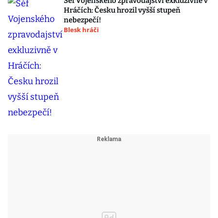
Šéf Vojenského zpravodajství exkluzivně v
Hráčích: Česku hrozil vyšší stupeň
nebezpečí!
Blesk hráči