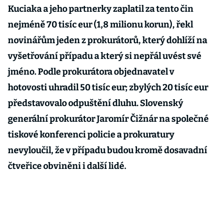
Kuciaka a jeho partnerky zaplatil za tento čin
nejméně 70 tisíc eur (1,8 milionu korun), řekl
novinářům jeden z prokurátorů, který dohlíží na
vyšetřování případu a který si nepřál uvést své
jméno. Podle prokurátora objednavatel v
hotovosti uhradil 50 tisíc eur; zbylých 20 tisíc eur
představovalo odpuštění dluhu. Slovenský
generální prokurátor Jaromír Čižnár na společné
tiskové konferenci policie a prokuratury
nevyloučil, že v případu budou kromě dosavadní
čtveřice obviněni i další lidé.