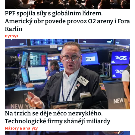
PPF spojila síly s globálním lídrem.
Americký obr povede provoz O2 areny i Fora
Karlín
Byznys
Na trzích se děje něco nezvyklého.
Technologické firmy shánějí miliardy
Názory a analýzy