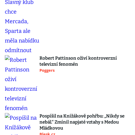
Robert Pattinson oživí kontroverzní
televizní fenomén
Poggers
Pospíšil na Knížákově pohřbu: „Nikdy se
nebál.“ Zmínil napjaté vztahy s Medou
Mládkovou
Blesk.cz