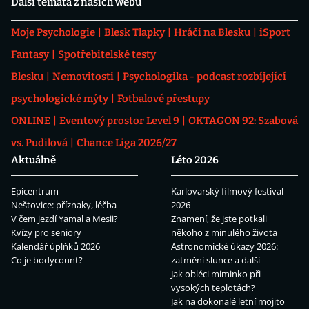
Další témata z našich webů
Moje Psychologie
Blesk Tlapky
Hráči na Blesku
iSport
Fantasy
Spotřebitelské testy
Blesku
Nemovitosti
Psychologika - podcast rozbíjející
psychologické mýty
Fotbalové přestupy
ONLINE
Eventový prostor Level 9
OKTAGON 92: Szabová
vs. Pudilová
Chance Liga 2026/27
Aktuálně
Léto 2026
Epicentrum
Karlovarský filmový festival
Neštovice: příznaky, léčba
2026
V čem jezdí Yamal a Mesii?
Znamení, že jste potkali
Kvízy pro seniory
někoho z minulého života
Kalendář úplňků 2026
Astronomické úkazy 2026:
Co je bodycount?
zatmění slunce a další
Jak obléci miminko při
vysokých teplotách?
Jak na dokonalé letní mojito