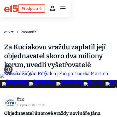
Předplatné
e15.cz
Zahraniční
Za Kuciakovu vraždu zaplatil její
objednavatel skoro dva miliony
korun, uvedli vyšetřovatelé
F
ČTK
1. října 2018
·
11:45
Objednavatel únorové vraždy novináře Jána