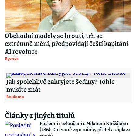
Obchodní modely se hroutí, trh se
extrémně mění, předpovídají čeští kapitáni
AI revoluce
Byznys
Jak spolehlivě zakryjete šediny? Tohle
musíte znát
Reklama
Články z jiných titulů
Poslední rozloučení s Milanem Knížákem
(†86): Dojemné vzpomínky přátel a záplava
věnců