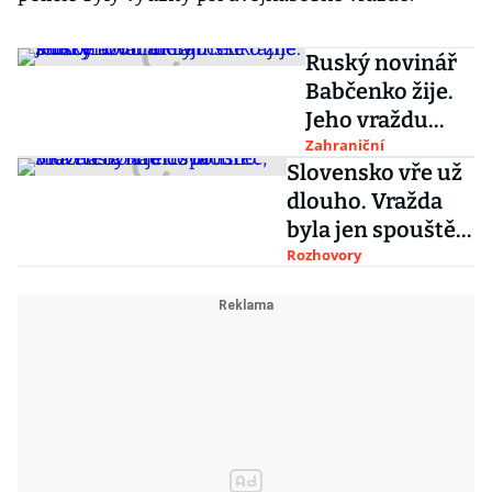
Ruský novinář
Babčenko žije.
Jeho vraždu
měly
Zahraniční
Slovensko vře už
zinscenovat
dlouho. Vražda
ukrajinské tajné
byla jen spouštěč,
služby
říká Iveta
Rozhovory
Radičová