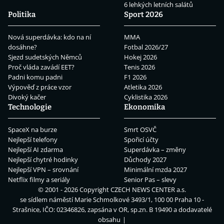
6 lehkých letních salátů
Politika
Sport 2026
Nová superdávka: kdo na ní
MMA
dosáhne?
Fotbal 2026/27
Sjezd sudetských Němců
Hokej 2026
Proč vláda zavádí EET?
Tenis 2026
Padni komu padni
F1 2026
Výpověď z práce vzor
Atletika 2026
Divoký kačer
Cyklistika 2026
Technologie
Ekonomika
SpaceX na burze
Smrt OSVČ
Nejlepší telefony
Spořicí účty
Nejlepší AI zdarma
Superdávka – změny
Nejlepší chytré hodinky
Důchody 2027
Nejlepší VPN – srovnání
Minimální mzda 2027
Netflix filmy a seriály
Senior Pas – slevy
© 2001 - 2026 Copyright
CZECH NEWS CENTER a.s.
se sídlem náměstí Marie Schmolkové 3493/1, 100 00 Praha 10 -
Strašnice, IČO: 02346826, zapsána v OR, sp.zn. B 19490 a dodavatelé
obsahu