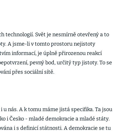
h technologií. Svět je nesmírně otevřený a to
oty. A jsme-li v tomto prostoru nejistoty
ím informací, je úplně přirozenou reakcí
epotvrzení, pevný bod, určitý typ jistoty. To se
ání přes sociální sítě.
i u nás. A k tomu máme jistá specifika. Ta jsou
sko i Česko - mladé demokracie a mladé státy.
vána i s definicí státnosti. A demokracie se tu