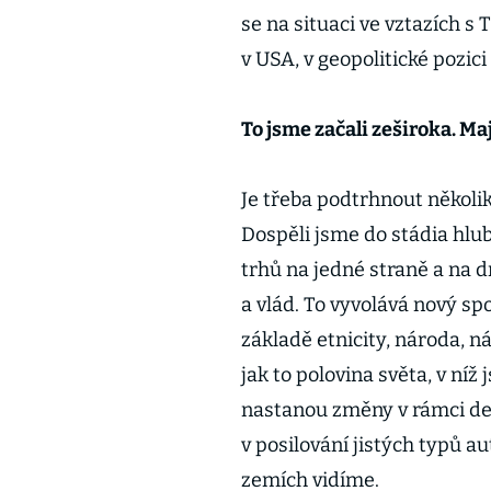
se na situaci ve vztazích s
v USA, v geopolitické pozici 
To jsme začali zeširoka. M
Je třeba podtrhnout několik
Dospěli jsme do stádia hlub
trhů na jedné straně a na 
a vlád. To vyvolává nový spo
základě etnicity, národa, ná
jak to polovina světa, v níž
nastanou změny v rámci de
v posilování jistých typů a
zemích vidíme.