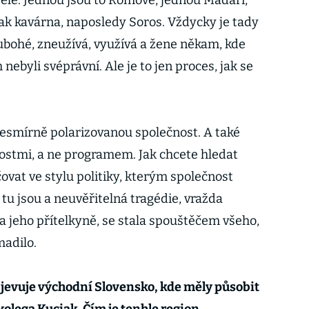
ele. Jednou jsou to Romové, jednou Maďaři,
pak kavárna, naposledy Soros. Vždycky je tady
 ubohé, zneužívá, využívá a žene někam, kde
ebyli svéprávní. Ale je to jen proces, jak se
 nesmírně polarizovanou společnost. A také
ostmi, a ne programem. Jak chcete hledat
čovat ve stylu politiky, kterým společnost
 tu jsou a neuvěřitelná tragédie, vražda
 a jeho přítelkyně, se stala spouštěčem všeho,
madilo.
jevuje východní Slovensko, kde měly působit