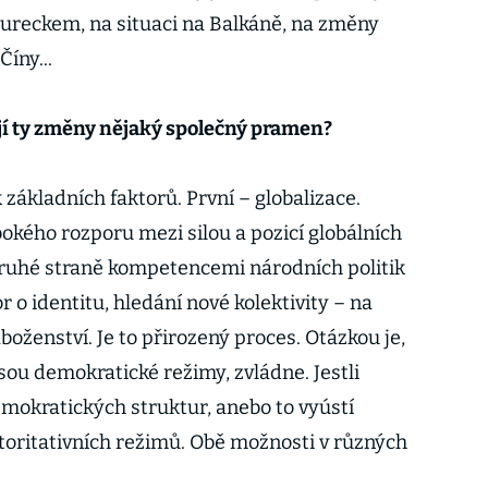
 Tureckem, na situaci na Balkáně, na změny
Číny...
ají ty změny nějaký společný pramen?
 základních faktorů. První – globalizace.
okého rozporu mezi silou a pozicí globálních
druhé straně kompetencemi národních politik
r o identitu, hledání nové kolektivity – na
boženství. Je to přirozený proces. Otázkou je,
 jsou demokratické režimy, zvládne. Jestli
mokratických struktur, anebo to vyústí
utoritativních režimů. Obě možnosti v různých