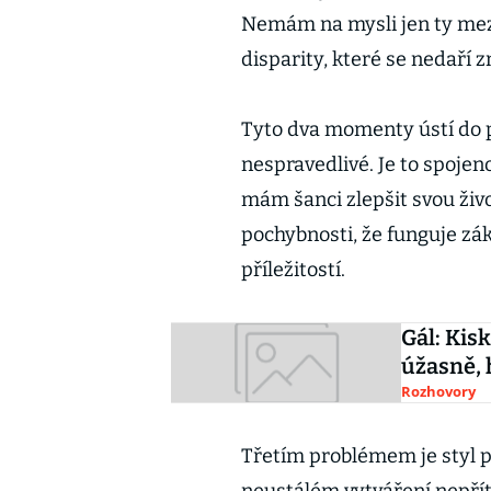
Nemám na mysli jen ty mezi
disparity, které se nedaří 
Tyto dva momenty ústí do p
nespravedlivé. Je to spojeno 
mám šanci zlepšit svou živo
pochybnosti, že funguje zák
příležitostí.
Gál: Kis
úžasně, h
Rozhovory
Třetím problémem je styl po