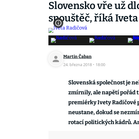
Slovensko vře už dl
spouštěč, říká Ivet
Martin Čaban
24. března 2018
·
18:00
Slovenská společnost je ne
zmírnily, ale napětí pořád 
premiérky Ivety Radičové 
neustane, dokud se nezmírn
rotací politických kádrů. A