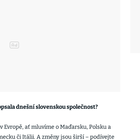
popsala dnešní slovenskou společnost?
v Evropě, ať mluvíme o Maďarsku, Polsku a
cku či Itálii. A změny jsou širší – podívejte