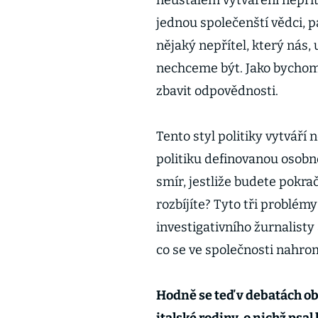
neustálém vytváření nepřít
jednou společenští vědci, 
nějaký nepřítel, který nás,
nechceme být. Jako bychom n
zbavit odpovědnosti.
Tento styl politiky vytváří
politiku definovanou osobn
smír, jestliže budete pokra
rozbíjíte? Tyto tři problémy
investigativního žurnalisty
co se ve společnosti nahro
Hodně se teď v debatách ob