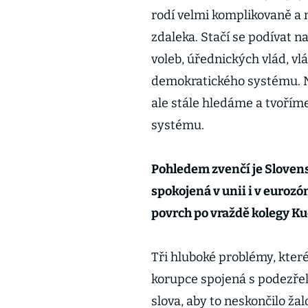
rodí velmi komplikovaně a 
zdaleka. Stačí se podívat 
voleb, úřednických vlád, vlá
demokratického systému. 
ale stále hledáme a tvoříme
systému.
Pohledem zvenčí je Slovensk
spokojená v unii i v eurozó
povrch po vraždě kolegy K
Tři hluboké problémy, kter
korupce spojená s podezře
slova, aby to neskončilo ža