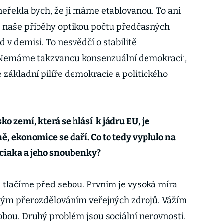
neřekla bych, že ji máme etablovanou. To ani
na naše příběhy optikou počtu předčasných
d v demisi. To nesvědčí o stabilitě
Nemáme takzvanou konsenzuální demokracii,
 základní pilíře demokracie a politického
o zemí, která se hlásí k jádru EU, je
ně, ekonomice se daří. Co to tedy vyplulo na
uciaka a jeho snoubenky?
é tlačíme před sebou. Prvním je vysoká míra
lým přerozdělováním veřejných zdrojů. Vážím
lobou. Druhý problém jsou sociální nerovnosti.