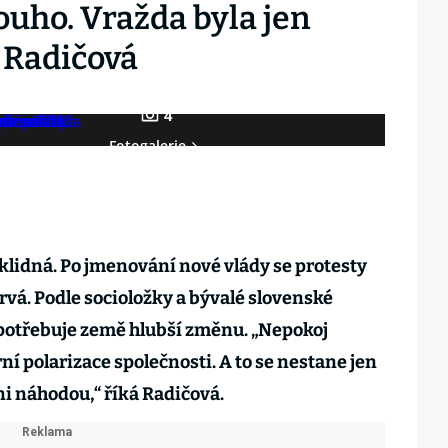
ouho. Vražda byla jen
a Radičová
4
Fotogalerie
klidná. Po jmenování nové vlády se protesty
trvá. Podle socioložky a bývalé slovenské
potřebuje země hlubší změnu. „Nepokoj
í polarizace společnosti. A to se nestane jen
ni náhodou,“ říká Radičová.