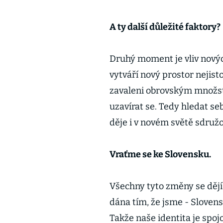
A ty další důležité faktory?
Druhý moment je vliv novýc
vytváří nový prostor nejist
zavaleni obrovským množstv
uzavírat se. Tedy hledat seb
děje i v novém světě sdružov
Vraťme se ke Slovensku.
Všechny tyto změny se dějí 
dána tím, že jsme - Sloven
Takže naše identita je spojo