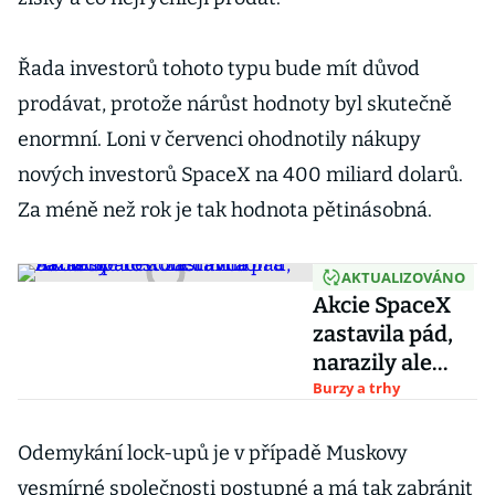
Řada investorů tohoto typu bude mít důvod
prodávat, protože nárůst hodnoty byl skutečně
enormní. Loni v červenci ohodnotily nákupy
nových investorů SpaceX na 400 miliard dolarů.
Za méně než rok je tak hodnota pětinásobná.
AKTUALIZOVÁNO
Akcie SpaceX
zastavila pád,
narazily ale
donedávna
Burzy a trhy
zázračně
rostoucí
Odemykání lock-upů je v případě Muskovy
Micron a
vesmírné společnosti postupné a má tak zabránit