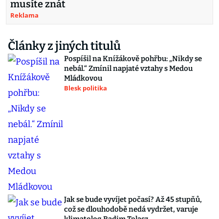
musíte znát
Reklama
Články z jiných titulů
Pospíšil na Knížákově pohřbu: „Nikdy se
nebál.“ Zmínil napjaté vztahy s Medou
Mládkovou
Blesk politika
Jak se bude vyvíjet počasí? Až 45 stupňů,
což se dlouhodobě nedá vydržet, varuje