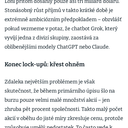
Loni přitom dosáhly pouze asi tří miliard dolarů.
Stonásobný růst příjmů v takto krátké době je
extrémně ambiciózním předpokladem – obzvlášť
pokud vezmeme v potaz, že chatbot Grok, který
vyvíjí jedna z divizí skupiny, zaostává za
oblíbenějšími modely ChatGPT nebo Claude.
Konec lock-upů: křest ohněm
Zdaleka největším problémem je však
skutečnost, že během primárního úpisu šlo na
burzu pouze velmi malé množství akcií – jen
zhruba pět procent společnosti. Takto malý počet
akcií v oběhu do jisté míry zkresluje cenu, protože
způsobuje umělý nedostatek. To často vede k