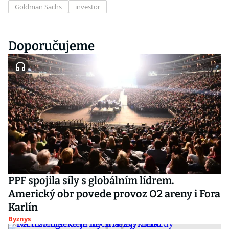
Goldman Sachs
investor
Doporučujeme
PPF spojila síly s globálním lídrem.
Americký obr povede provoz O2 areny i Fora
Karlín
Byznys