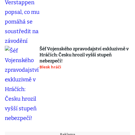
Šéf Vojenského zpravodajství exkluzivně v
Hráčích: Česku hrozil vyšší stupeň
nebezpečí!
Blesk hráči