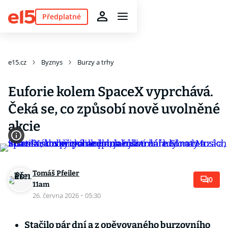
Předplatné
e15.cz
Byznys
Burzy a trhy
Euforie kolem SpaceX vyprchává.
Čeká se, co způsobí nově uvolněné
akcie
Tomáš Pfeiler
0
11am
26. června 2026
·
05:30
Stačilo pár dní a z opěvovaného burzovního