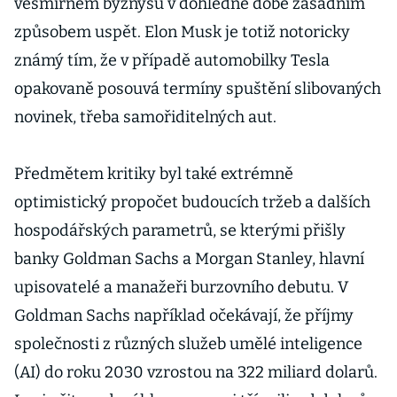
vesmírném byznysu v dohledné době zásadním
způsobem uspět. Elon Musk je totiž notoricky
známý tím, že v případě automobilky Tesla
opakovaně posouvá termíny spuštění slibovaných
novinek, třeba samořiditelných aut.
Předmětem kritiky byl také extrémně
optimistický propočet budoucích tržeb a dalších
hospodářských parametrů, se kterými přišly
banky Goldman Sachs a Morgan Stanley, hlavní
upisovatelé a manažeři burzovního debutu. V
Goldman Sachs například očekávají, že příjmy
společnosti z různých služeb umělé inteligence
(AI) do roku 2030 vzrostou na 322 miliard dolarů.