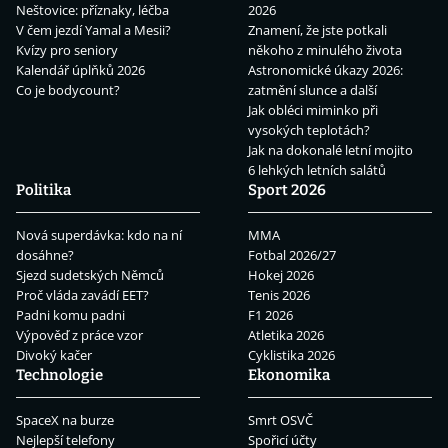
Neštovice: příznaky, léčba
2026
V čem jezdí Yamal a Mesii?
Znamení, že jste potkali
Kvízy pro seniory
někoho z minulého života
Kalendář úplňků 2026
Astronomické úkazy 2026:
Co je bodycount?
zatmění slunce a další
Jak obléci miminko při
vysokých teplotách?
Jak na dokonalé letní mojito
6 lehkých letních salátů
Politika
Sport 2026
Nová superdávka: kdo na ní
MMA
dosáhne?
Fotbal 2026/27
Sjezd sudetských Němců
Hokej 2026
Proč vláda zavádí EET?
Tenis 2026
Padni komu padni
F1 2026
Výpověď z práce vzor
Atletika 2026
Divoký kačer
Cyklistika 2026
Technologie
Ekonomika
SpaceX na burze
Smrt OSVČ
Nejlepší telefony
Spořicí účty