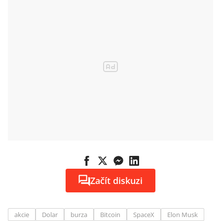
Začít diskuzi
akcie
Dolar
burza
Bitcoin
SpaceX
Elon Musk