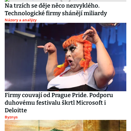
Na trzích se děje něco nezvyklého.
Technologické firmy shánějí miliardy
Názory a analýzy
Firmy couvají od Prague Pride. Podporu
duhovému festivalu škrtl Microsoft i
Deloitte
Byznys