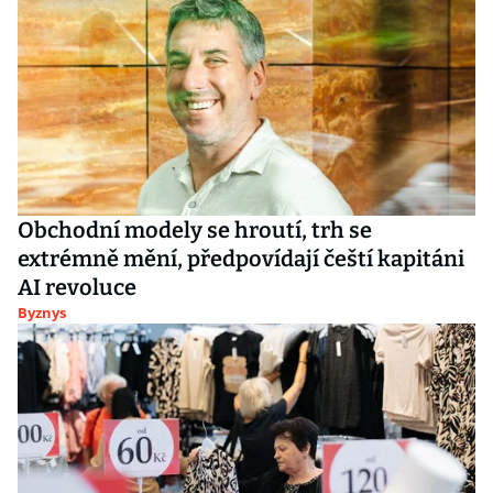
Obchodní modely se hroutí, trh se
extrémně mění, předpovídají čeští kapitáni
AI revoluce
Byznys