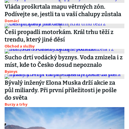
Vláda proškrtala mapu větrných zón.
Podívejte se, jestli ta u vaší chalupy zůstala
Domácí
Češi propadli motorkám. Král trhu těží z
trendu, který jiné děsí
Obchod a služby
Sucho drtí vodácký byznys. Voda zmizela i z
míst, kde to Česko dosud nepoznalo
Byznys
Bývalý inženýr Elona Muska drží akcie za
půl miliardy. Při první příležitosti je pošle
do světa
Burzy a trhy