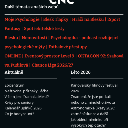
Další témata z našich webů
Moje Psychologie
Blesk Tlapky
Hráči na Blesku
iSport
Fantasy
Spotřebitelské testy
Blesku
Nemovitosti
Psychologika - podcast rozbíjející
psychologické mýty
Fotbalové přestupy
ONLINE
Eventový prostor Level 9
OKTAGON 92: Szabová
vs. Pudilová
Chance Liga 2026/27
Aktuálně
Léto 2026
Epicentrum
Karlovarský filmový festival
Neštovice: příznaky, léčba
2026
V čem jezdí Yamal a Mesii?
Znamení, že jste potkali
Kvízy pro seniory
někoho z minulého života
Kalendář úplňků 2026
Astronomické úkazy 2026:
Co je bodycount?
zatmění slunce a další
Jak obléci miminko při
vysokých teplotách?