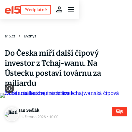
Předplatné
e15.cz
Byznys
Do Česka míří další čipový
investor z Tchaj-wanu. Na
Ústecku postaví továrnu za
miliardu
Jan Sedlák
5
11. června 2026
·
10:00