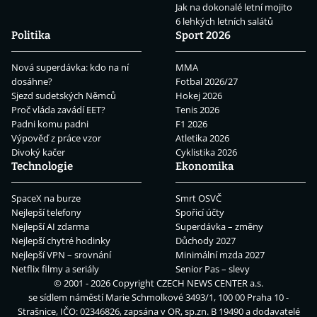
Jak na dokonalé letní mojito
6 lehkých letních salátů
Politika
Sport 2026
Nová superdávka: kdo na ní
MMA
dosáhne?
Fotbal 2026/27
Sjezd sudetských Němců
Hokej 2026
Proč vláda zavádí EET?
Tenis 2026
Padni komu padni
F1 2026
Výpověď z práce vzor
Atletika 2026
Divoký kačer
Cyklistika 2026
Technologie
Ekonomika
SpaceX na burze
Smrt OSVČ
Nejlepší telefony
Spořicí účty
Nejlepší AI zdarma
Superdávka – změny
Nejlepší chytré hodinky
Důchody 2027
Nejlepší VPN – srovnání
Minimální mzda 2027
Netflix filmy a seriály
Senior Pas – slevy
© 2001 - 2026 Copyright
CZECH NEWS CENTER a.s.
se sídlem náměstí Marie Schmolkové 3493/1, 100 00 Praha 10 -
Strašnice, IČO: 02346826, zapsána v OR, sp.zn. B 19490 a dodavatelé