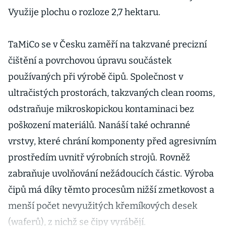
Využije plochu o rozloze 2,7 hektaru.
TaMiCo se v Česku zaměří na takzvané precizní
čištění a povrchovou úpravu součástek
používaných při výrobě čipů. Společnost v
ultračistých prostorách, takzvaných clean rooms,
odstraňuje mikroskopickou kontaminaci bez
poškození materiálů. Nanáší také ochranné
vrstvy, které chrání komponenty před agresivním
prostředím uvnitř výrobních strojů. Rovněž
zabraňuje uvolňování nežádoucích částic. Výroba
čipů má díky těmto procesům nižší zmetkovost a
menší počet nevyužitých křemíkových desek
(waferů), z nichž se čipy vyrábějí.