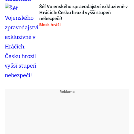
Šéf Vojenského zpravodajství exkluzivně v
Hráčích: Česku hrozil vyšší stupeň
nebezpečí!
Blesk hráči