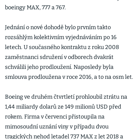
boeingy MAX, 777 a 767.
Jednání o nové dohodě bylo prvním takto
rozsáhlým kolektivním vyjednáváním po 16
letech. U současného kontraktu z roku 2008
zaměstnanci sdružení v odborech dvakrát
schválili jeho prodloužení. Naposledy byla
smlouva prodloužena v roce 2016, a to na osm let.
Boeing ve druhém čtvrtletí prohloubil ztrátu na
1,44 miliardy dolarů ze 149 milionů USD před
rokem. Firma v červenci přistoupila na
mimosoudní uznání viny v případu dvou
tragických nehod letadel 737 MAX z let 2018 a