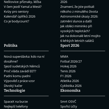
Neštovice: příznaky, léčba
2026
V čem jezdí Yamal a Mesii?
Znamení, že jste potkali
Kvízy pro seniory
někoho z minulého života
Kalendář úplňků 2026
Astronomické úkazy 2026:
Co je bodycount?
zatmění slunce a další
Jak obléci miminko při
vysokých teplotách?
Jak na dokonalé letní mojito
6 lehkých letních salátů
Politika
Sport 2026
Nová superdávka: kdo na ní
MMA
dosáhne?
Fotbal 2026/27
Sjezd sudetských Němců
Hokej 2026
Proč vláda zavádí EET?
Tenis 2026
Padni komu padni
F1 2026
Výpověď z práce vzor
Atletika 2026
Divoký kačer
Cyklistika 2026
Technologie
Ekonomika
SpaceX na burze
Smrt OSVČ
Nejlepší telefony
Spořicí účty