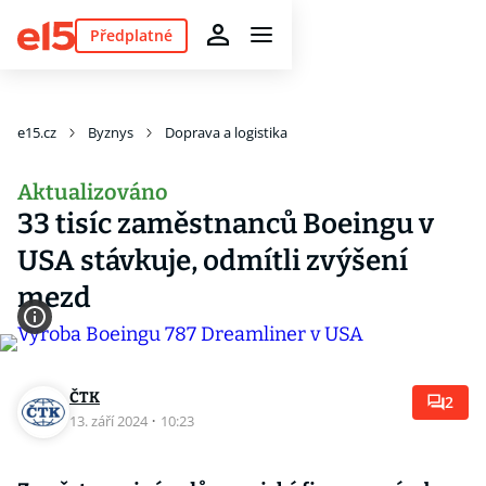
Předplatné
e15.cz
Byznys
Doprava a logistika
Aktualizováno
33 tisíc zaměstnanců Boeingu v
USA stávkuje, odmítli zvýšení
mezd
ČTK
2
13. září 2024
·
10:23