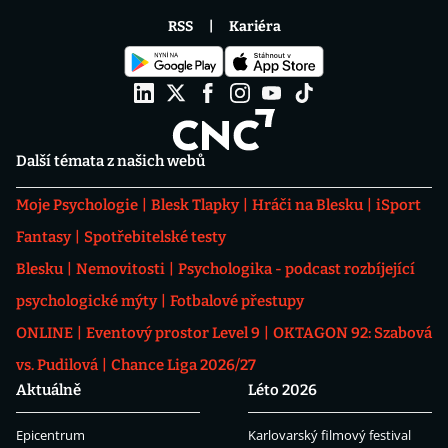
RSS
Kariéra
Další témata z našich webů
Moje Psychologie
Blesk Tlapky
Hráči na Blesku
iSport
Fantasy
Spotřebitelské testy
Blesku
Nemovitosti
Psychologika - podcast rozbíjející
psychologické mýty
Fotbalové přestupy
ONLINE
Eventový prostor Level 9
OKTAGON 92: Szabová
vs. Pudilová
Chance Liga 2026/27
Aktuálně
Léto 2026
Epicentrum
Karlovarský filmový festival