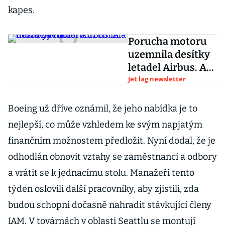
kapes.
Porucha motoru
uzemnila desítky
letadel Airbus. A
může být hůř
Jet lag newsletter
Boeing už dříve oznámil, že jeho nabídka je to
nejlepší, co může vzhledem ke svým napjatým
finančním možnostem předložit. Nyní dodal, že je
odhodlán obnovit vztahy se zaměstnanci a odbory
a vrátit se k jednacímu stolu. Manažeři tento
týden oslovili další pracovníky, aby zjistili, zda
budou schopni dočasně nahradit stávkující členy
IAM. V továrnách v oblasti Seattlu se montují