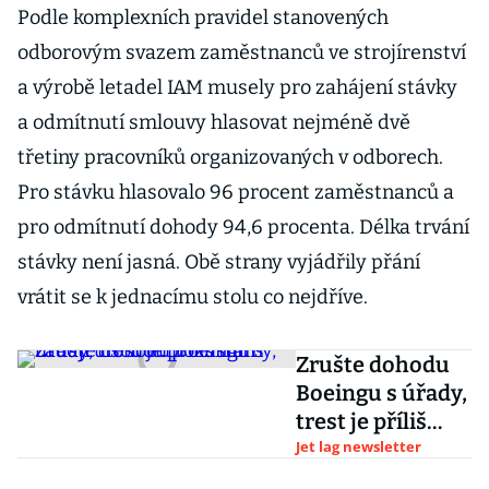
Podle komplexních pravidel stanovených
odborovým svazem zaměstnanců ve strojírenství
a výrobě letadel IAM musely pro zahájení stávky
a odmítnutí smlouvy hlasovat nejméně dvě
třetiny pracovníků organizovaných v odborech.
Pro stávku hlasovalo 96 procent zaměstnanců a
pro odmítnutí dohody 94,6 procenta. Délka trvání
stávky není jasná. Obě strany vyjádřily přání
vrátit se k jednacímu stolu co nejdříve.
Zrušte dohodu
Boeingu s úřady,
trest je příliš
mírný, žádají u
Jet lag newsletter
soudu pozůstalí