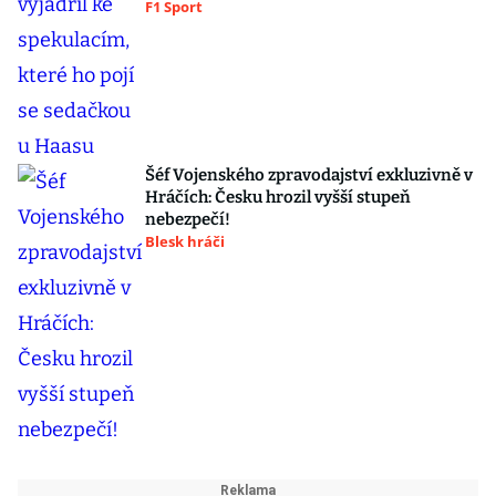
F1 Sport
Šéf Vojenského zpravodajství exkluzivně v
Hráčích: Česku hrozil vyšší stupeň
nebezpečí!
Blesk hráči