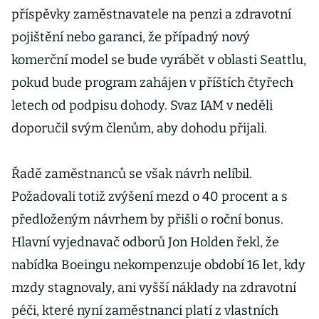
příspěvky zaměstnavatele na penzi a zdravotní
pojištění nebo garanci, že případný nový
komerční model se bude vyrábět v oblasti Seattlu,
pokud bude program zahájen v příštích čtyřech
letech od podpisu dohody. Svaz IAM v neděli
doporučil svým členům, aby dohodu přijali.
Řadě zaměstnanců se však návrh nelíbil.
Požadovali totiž zvýšení mezd o 40 procent a s
předloženým návrhem by přišli o roční bonus.
Hlavní vyjednavač odborů Jon Holden řekl, že
nabídka Boeingu nekompenzuje období 16 let, kdy
mzdy stagnovaly, ani vyšší náklady na zdravotní
péči, které nyní zaměstnanci platí z vlastních