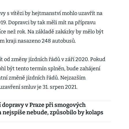
vy s vítězi by hejtmanství mohlo uzavřít na
9. Dopravci by tak měli mít na přípravu
íce než rok. Na základě zakázky by mělo být
lém kraji nasazeno 248 autobusů.
ít od změny jízdních řádů v září 2020. Pokud
l být tento termín splněn, bude zahájení
tátní změně jízdních řádů. Nejzazším
avření smluv je 31. srpen 2021.
 dopravy v Praze při smogových
h nejspíše nebude, způsobilo by kolaps