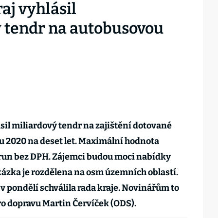
aj vyhlásil
 tendr na autobusovou
sil miliardový tendr na zajištění dotované
u 2020 na deset let. Maximální hodnota
korun bez DPH. Zájemci budou moci nabídky
akázka je rozdělena na osm územních oblastí.
v pondělí schválila rada kraje. Novinářům to
o dopravu Martin Červíček (ODS).