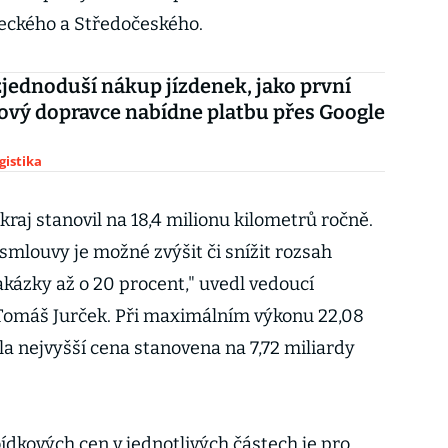
reckého a Středočeského.
zjednoduší nákup jízdenek, jako první
vý dopravce nabídne platbu přes Google
gistika
raj stanovil na 18,4 milionu kilometrů ročně.
smlouvy je možné zvýšit či snížit rozsah
zakázky až o 20 procent," uvedl vedoucí
Tomáš Jurček. Při maximálním výkonu 22,08
la nejvyšší cena stanovena na 7,72 miliardy
dkových cen v jednotlivých částech je pro