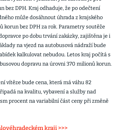
un bez DPH. Kraj odhaduje, že po odečtení
dného může dosáhnout úhrada z krajského
nů korun bez DPH za rok. Parametry soutěže
dopravce po dobu trvání zakázky, zajištěna je i
áklady na vjezd na autobusová nádraží bude
nabídek kalkulovat nebudou. Letos kraj počítá s
busovou dopravu na úrovni 370 milionů korun.
ní vítěze bude cena, která má váhu 82
řipadá na kvalitu, vybavení a služby nad
m procent na variabilní část ceny při změně
álovéhradeckém kraji >>>