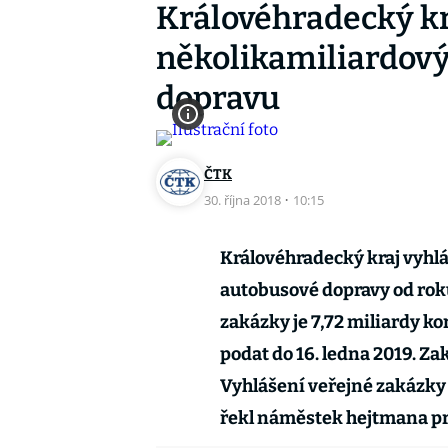
Královéhradecký kr
několikamiliardový
dopravu
ČTK
30. října 2018
·
10:15
Královéhradecký kraj vyhlá
autobusové dopravy od rok
zakázky je 7,72 miliardy 
podat do 16. ledna 2019. Z
Vyhlášení veřejné zakázky 
řekl náměstek hejtmana pr