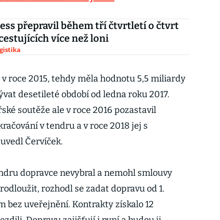
ss přepravil během tří čtvrtletí o čtvrt
cestujících více než loni
gistika
ž v roce 2015, tehdy měla hodnotu 5,5 miliardy
vat desetileté období od ledna roku 2017.
ké soutěže ale v roce 2016 pozastavil
čování v tendru a v roce 2018 jej s
" uvedl Červíček.
endru dopravce nevybral a nemohl smlouvy
prodloužit, rozhodl se zadat dopravu od 1.
m bez uveřejnění. Kontrakty získalo 12