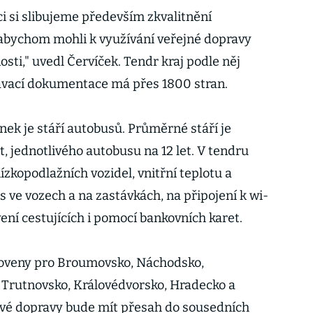
i si slibujeme především zkvalitnění
 abychom mohli k využívání veřejné dopravy
osti," uvedl Červíček. Tendr kraj podle něj
dávací dokumentace má přes 1800 stran.
ek je stáří autobusů. Průměrné stáří je
t, jednotlivého autobusu na 12 let. V tendru
ízkopodlažních vozidel, vnitřní teplotu a
is ve vozech a na zastávkách, na připojení k wi-
ení cestujících i pomocí bankovních karet.
anoveny pro Broumovsko, Náchodsko,
Trutnovsko, Královédvorsko, Hradecko a
sové dopravy bude mít přesah do sousedních