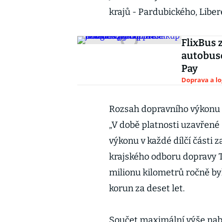
krajů - Pardubického, Libe
FlixBus 
autobuso
Pay
Doprava a lo
Rozsah dopravního výkonu k
„V době platnosti uzavřené 
výkonu v každé dílčí části 
krajského odboru dopravy 
milionu kilometrů ročně by
korun za deset let.
Součet maximální výše nabí