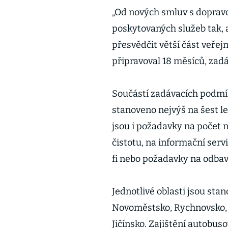
„Od nových smluv s dopravc
poskytovaných služeb tak,
přesvědčit větší část veřejn
připravoval 18 měsíců, za
Součástí zadávacích podmín
stanoveno nejvýš na šest le
jsou i požadavky na počet n
čistotu, na informační serv
fi nebo požadavky na odbav
Jednotlivé oblasti jsou st
Novoměstsko, Rychnovsko, 
Jičínsko. Zajištění autobu