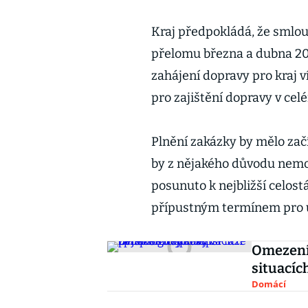
Kraj předpokládá, že smlou
přelomu března a dubna 201
zahájení dopravy pro kraj v
pro zajištění dopravy v ce
Plnění zakázky by mělo zač
by z nějakého důvodu nemoh
posunuto k nejbližší celos
přípustným termínem pro uz
Omezení
situacíc
Domácí