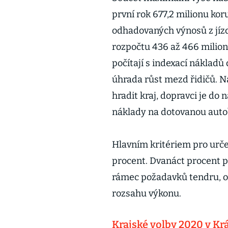
první rok 677,2 milionu kor
odhadovaných výnosů z jíz
rozpočtu 436 až 466 milio
počítají s indexací nákladů 
úhrada růst mezd řidičů. N
hradit kraj, dopravci je do 
náklady na dotovanou auto
Hlavním kritériem pro urče
procent. Dvanáct procent p
rámec požadavků tendru, os
rozsahu výkonu.
Krajské volby 2020 v Kr