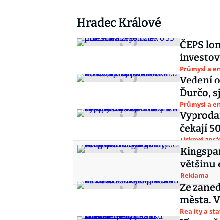
Hradec Králové
ČEPS lon
investov
Průmysl a e
Vedení 
Ďurčo, s
Průmysl a e
Vyprodan
čekají 5
Tiskové zprá
Kingspan
většinu 
Reklama
Ze zane
města. V
Reality a st