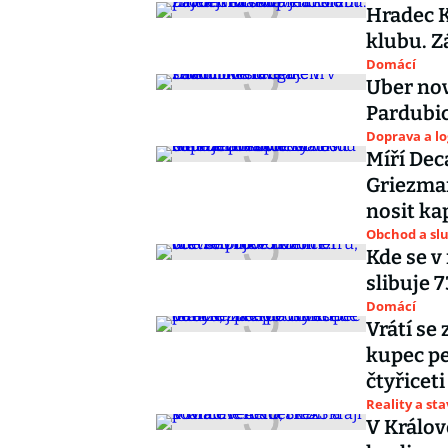
Hradec K
klubu. 
Domácí
Uber nov
Pardubic
Doprava a lo
Míří Dec
Griezma
nosit ka
Obchod a sl
Kde se v
slibuje 
Domácí
Vrátí se
kupec pe
čtyřiceti
Reality a st
V Králov