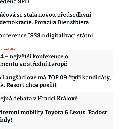
vedená SPD
áčová se stala novou předsedkyní
 demokracie. Porazila Dienstbiera
onference ISSS o digitalizaci státní
 a média
4 – největší konference o
mentu ve střední Evropě
 Langšádlové má TOP 09 čtyři kandidáty,
k. Resort chce posílit
řejná debata v Hradci Králové
 firemní mobility Toyota & Lexus. Radost
ízdy!