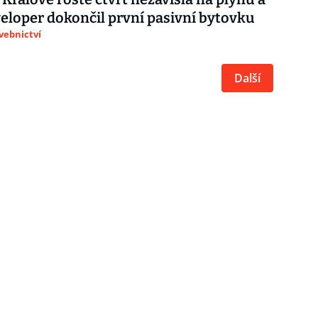
veloper dokončil první pasivní bytovku
avebnictví
Další