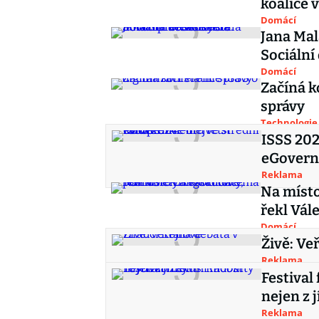
koalice 
Domácí
Jana Mal
Sociální
Domácí
Začíná k
správy
Technologie
ISSS 202
eGovern
Reklama
Na místo
řekl Vále
Domácí
Živě: Ve
Reklama
Festival
nejen z j
Reklama