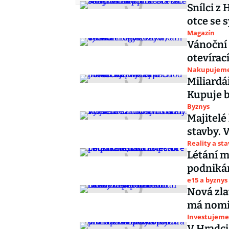
Snílci z
otce se 
Magazín
Vánoční 
otevírac
Nakupujem
Miliardá
Kupuje 
Byznys
Majitelé 
stavby. 
Reality a st
Létání m
podnikání
e15 a byznys
Nová zla
má nomin
Investujeme
V Hradci