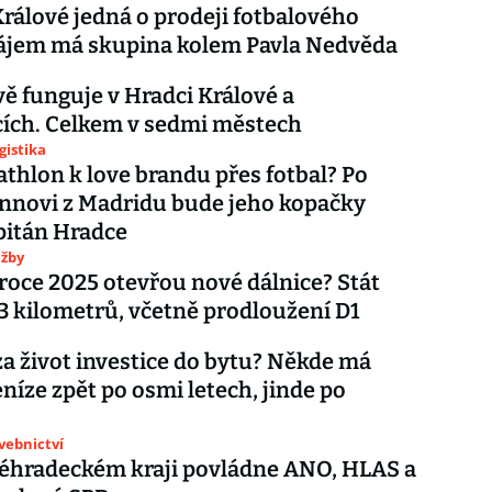
rálové jedná o prodeji fotbalového
Zájem má skupina kolem Pavla Nedvěda
ě funguje v Hradci Králové a
ích. Celkem v sedmi městech
gistika
athlon k love brandu přes fotbal? Po
nnovi z Madridu bude jeho kopačky
pitán Hradce
užby
 roce 2025 otevřou nové dálnice? Stát
73 kilometrů, včetně prodloužení D1
 za život investice do bytu? Někde má
níze zpět po osmi letech, jinde po
avebnictví
éhradeckém kraji povládne ANO, HLAS a