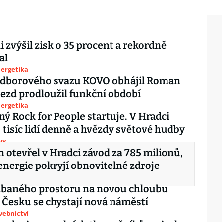
i zvýšil zisk o 35 procent a rekordně
al
nergetika
odborového svazu KOVO obhájil Roman
jezd prodloužil funkční období
nergetika
ý Rock for People startuje. V Hradci
0 tisíc lidí denně a hvězdy světové hudby
vy
 otevřel v Hradci závod za 785 milionů,
energie pokryjí obnovitelné zdroje
dbaného prostoru na novou chloubu
 Česku se chystají nová náměstí
avebnictví