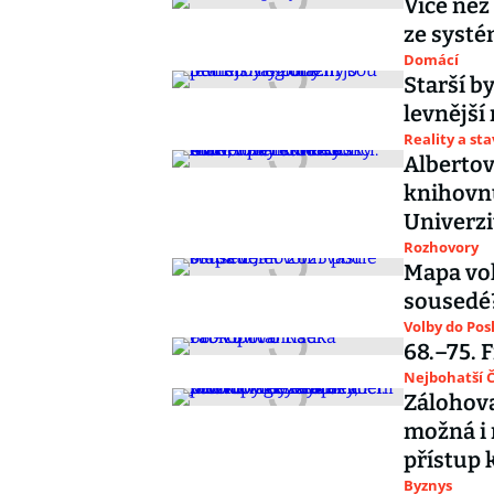
Více než
ze systé
Domácí
Starší b
levnější
Reality a st
Albertov
knihovnu
Univerzi
Rozhovory
Mapa vol
sousedé
Volby do Po
68.–75. 
Nejbohatší Č
Zálohova
možná i 
přístup 
Byznys