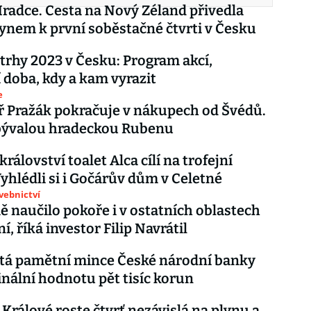
 Hradce. Cesta na Nový Zéland přivedla
synem k první soběstačné čtvrti v Česku
trhy 2023 v Česku: Program akcí,
í doba, kdy a kam vyrazit
e
ř Pražák pokračuje v nákupech od Švédů.
bývalou hradeckou Rubenu
království toalet Alca cílí na trofejní
Vyhlédli si i Gočárův dům v Celetné
avebnictví
ě naučilo pokoře i v ostatních oblastech
, říká investor Filip Navrátil
tá pamětní mince České národní banky
ální hodnotu pět tisíc korun
 Králové roste čtvrť nezávislá na plynu a