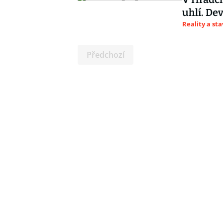
uhlí. De
Reality a st
Předchozí