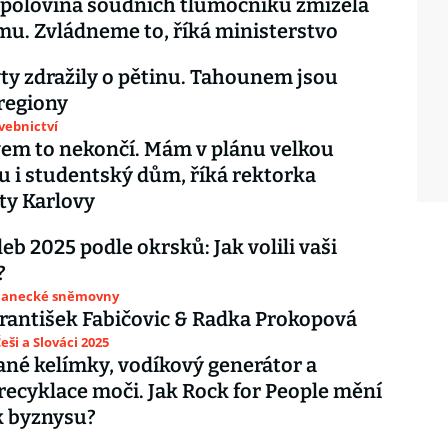
 polovina soudních tlumočníků zmizela
mu. Zvládneme to, říká ministerstvo
yty zdražily o pětinu. Tahounem jsou
 regiony
avebnictví
em to nekončí. Mám v plánu velkou
 i studentský dům, říká rektorka
ty Karlovy
eb 2025 podle okrsků: Jak volili vaši
?
slanecké sněmovny
František Fabičovic & Radka Prokopová
eši a Slováci 2025
né kelímky, vodíkový generátor a
recyklace moči. Jak Rock for People mění
k byznysu?