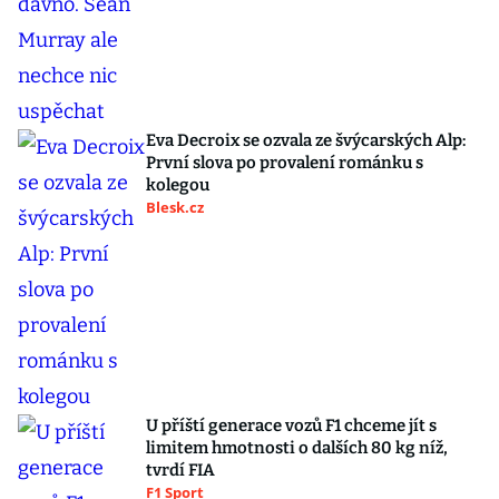
Eva Decroix se ozvala ze švýcarských Alp:
První slova po provalení románku s
kolegou
Blesk.cz
U příští generace vozů F1 chceme jít s
limitem hmotnosti o dalších 80 kg níž,
tvrdí FIA
F1 Sport