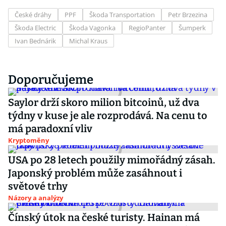
České dráhy
PPF
Škoda Transportation
Petr Brzezina
Škoda Electric
Škoda Vagonka
RegioPanter
Šumperk
Ivan Bednárik
Michal Kraus
Doporučujeme
Saylor drží skoro milion bitcoinů, už dva
týdny v kuse je ale rozprodává. Na cenu to
má paradoxní vliv
Kryptoměny
USA po 28 letech použily mimořádný zásah.
Japonský problém může zasáhnout i
světové trhy
Názory a analýzy
Čínský útok na české turisty. Hainan má