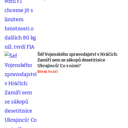
Šéf Vojenského zpravodajství v Hráčích:
Zamíří sem ze zákopů desetitisíce
Ukrajinců! Co s nimi?
Blesk hráči