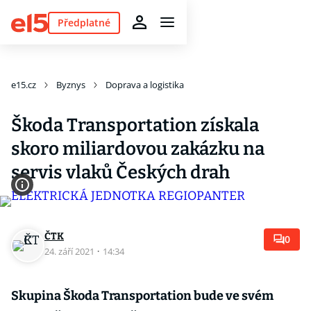
Předplatné
e15.cz
Byznys
Doprava a logistika
Škoda Transportation získala
skoro miliardovou zakázku na
servis vlaků Českých drah
ČTK
0
24. září 2021
·
14:34
Skupina Škoda Transportation bude ve svém