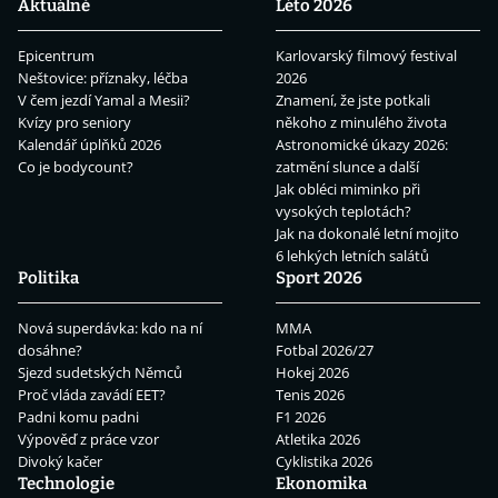
Aktuálně
Léto 2026
Epicentrum
Karlovarský filmový festival
Neštovice: příznaky, léčba
2026
V čem jezdí Yamal a Mesii?
Znamení, že jste potkali
Kvízy pro seniory
někoho z minulého života
Kalendář úplňků 2026
Astronomické úkazy 2026:
Co je bodycount?
zatmění slunce a další
Jak obléci miminko při
vysokých teplotách?
Jak na dokonalé letní mojito
6 lehkých letních salátů
Politika
Sport 2026
Nová superdávka: kdo na ní
MMA
dosáhne?
Fotbal 2026/27
Sjezd sudetských Němců
Hokej 2026
Proč vláda zavádí EET?
Tenis 2026
Padni komu padni
F1 2026
Výpověď z práce vzor
Atletika 2026
Divoký kačer
Cyklistika 2026
Technologie
Ekonomika