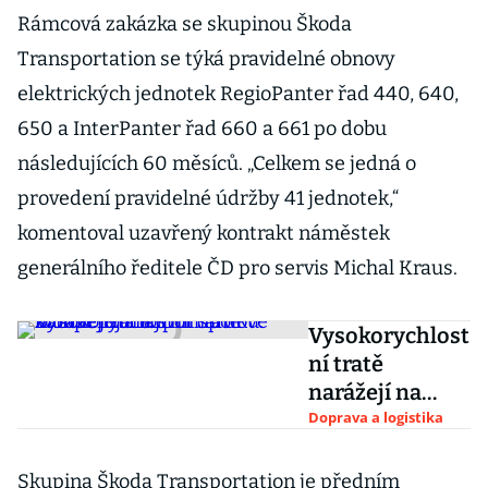
Rámcová zakázka se skupinou Škoda
Transportation se týká pravidelné obnovy
elektrických jednotek RegioPanter řad 440, 640,
650 a InterPanter řad 660 a 661 po dobu
následujících 60 měsíců. „Celkem se jedná o
provedení pravidelné údržby 41 jednotek,“
komentoval uzavřený kontrakt náměstek
generálního ředitele ČD pro servis Michal Kraus.
Vysokorychlost
ní tratě
narážejí na
odpor spolků.
Doprava a logistika
Zlomit jej mají
miliardové
Skupina Škoda Transportation je předním