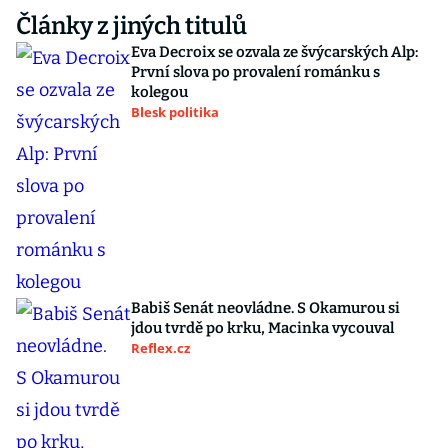
Články z jiných titulů
Eva Decroix se ozvala ze švýcarských Alp:
První slova po provalení románku s
kolegou
Blesk politika
Babiš Senát neovládne. S Okamurou si
jdou tvrdě po krku, Macinka vycouval
Reflex.cz