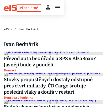
Předplatné
e15.cz
Ivan Bednárik
Ivan Bednárik
Převod auta bez úřadu a SPZ v AlzaBoxu?
Jasněji bude v pondělí
Domácí
Stovky propuštěných dostaly odstupné
přes čtvrt miliardy. ČD Cargo šrotuje
poslední vlaky a doufá v restart
Doprava a logistika
Bednárikovo řešení krize na železnici: