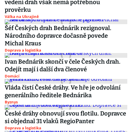
vedení drah však nemá potřebnou
prověrku
Válka na Ukrajině
Šéf Českých drah Bednárik rezignoval.
Národního dopravce dočasně povede
Michal Kraus
Doprava a logistika
Ivan Bednárik skončí v čele Českých drah.
Odejít mají i další dva členové
Domácí
Vláda čistí České dráhy. Ve hře je odvolání
generálního ředitele Bednárika
Byznys
České dráhy obnovují svou flotilu. Dopravce
si objednal 31 vlaků RegioPanter
Doprava a logistika