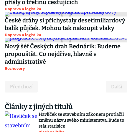
přišly o třetinu cestujících
Doprava a logistika
České dráhy si přichystaly desetimiliardový
balík půjček. Mohou tak nakoupit vlaky
Doprava a logistika
Nový šéf Českých drah Bednárik: Budeme
propouštět. Co nejdříve, hlavně v
administrativě
Rozhovory
Předchozí
Další
Články z jiných titulů
Havlíček se stavebním zákonem protlačil
změnu názvu svého ministerstva. Bude to
stát statisíce