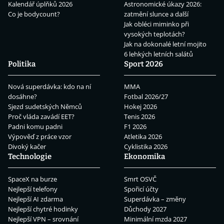
Kalendář úplňků 2026
Astronomické úkazy 2026:
Co je bodycount?
zatmění slunce a další
Jak obléci miminko při
vysokých teplotách?
Jak na dokonalé letní mojito
6 lehkých letních salátů
Politika
Sport 2026
Nová superdávka: kdo na ní
MMA
dosáhne?
Fotbal 2026/27
Sjezd sudetských Němců
Hokej 2026
Proč vláda zavádí EET?
Tenis 2026
Padni komu padni
F1 2026
Výpověď z práce vzor
Atletika 2026
Divoký kačer
Cyklistika 2026
Technologie
Ekonomika
SpaceX na burze
Smrt OSVČ
Nejlepší telefony
Spořicí účty
Nejlepší AI zdarma
Superdávka – změny
Nejlepší chytré hodinky
Důchody 2027
Nejlepší VPN – srovnání
Minimální mzda 2027