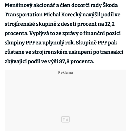
Menšinový akcionář a člen dozorčí rady Škoda
Transportation Michal Korecký navýšil podíl ve
strojírenské skupině z deseti procent na 12,2
procenta. Vyplývá to ze zprávy o finanční pozici
skupiny PPF za uplynulý rok. Skupině PPF pak
zůstane ve strojírenském uskupení po transakci
zbývající podíl ve výši 87,8 procenta.