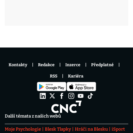
Kontakty
Redakce
Inzerce
Předplatné
RSS
Kariéra
Další témata z našich webů
Moje Psychologie
Blesk Tlapky
Hráči na Blesku
iSport