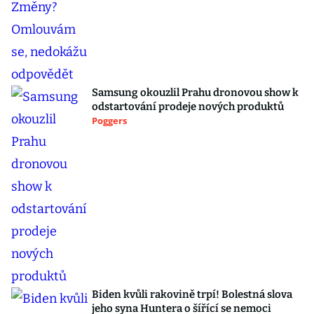
Samsung okouzlil Prahu dronovou show k
odstartování prodeje nových produktů
Poggers
Biden kvůli rakovině trpí! Bolestná slova
jeho syna Huntera o šířící se nemoci