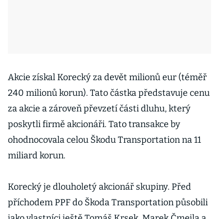
Akcie získal Korecký za devět milionů eur (téměř
240 milionů korun). Tato částka představuje cenu
za akcie a zároveň převzetí části dluhu, který
poskytli firmě akcionáři. Tato transakce by
ohodnocovala celou Škodu Transportation na 11
miliard korun.
Korecký je dlouholetý akcionář skupiny. Před
příchodem PPF do Škoda Transportation působili
jako vlastníci ještě Tomáš Krsek, Marek Čmejla a