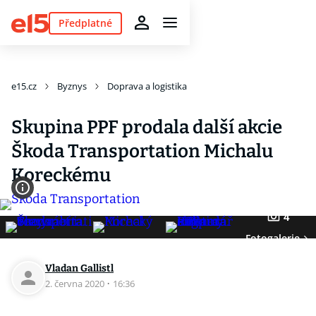
Předplatné
e15.cz
Byznys
Doprava a logistika
Skupina PPF prodala další akcie
Škoda Transportation Michalu
Koreckému
4
Fotogalerie
Vladan Gallistl
2. června 2020
·
16:36