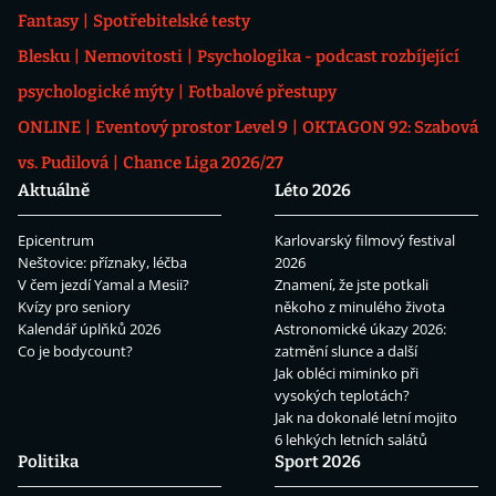
Fantasy
Spotřebitelské testy
Blesku
Nemovitosti
Psychologika - podcast rozbíjející
psychologické mýty
Fotbalové přestupy
ONLINE
Eventový prostor Level 9
OKTAGON 92: Szabová
vs. Pudilová
Chance Liga 2026/27
Aktuálně
Léto 2026
Epicentrum
Karlovarský filmový festival
Neštovice: příznaky, léčba
2026
V čem jezdí Yamal a Mesii?
Znamení, že jste potkali
Kvízy pro seniory
někoho z minulého života
Kalendář úplňků 2026
Astronomické úkazy 2026:
Co je bodycount?
zatmění slunce a další
Jak obléci miminko při
vysokých teplotách?
Jak na dokonalé letní mojito
6 lehkých letních salátů
Politika
Sport 2026