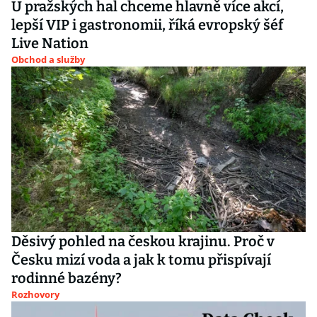
U pražských hal chceme hlavně více akcí,
lepší VIP i gastronomii, říká evropský šéf
Live Nation
Obchod a služby
Děsivý pohled na českou krajinu. Proč v
Česku mizí voda a jak k tomu přispívají
rodinné bazény?
Rozhovory