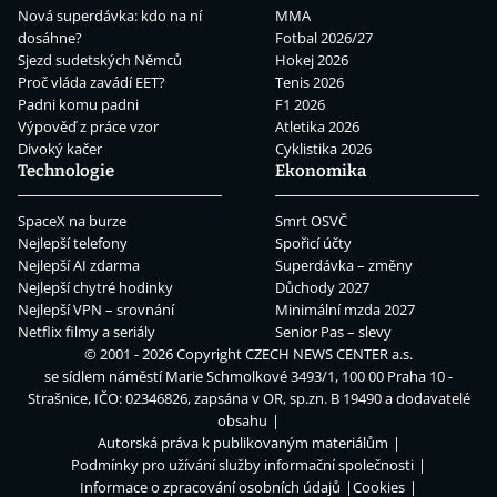
Nová superdávka: kdo na ní
MMA
dosáhne?
Fotbal 2026/27
Sjezd sudetských Němců
Hokej 2026
Proč vláda zavádí EET?
Tenis 2026
Padni komu padni
F1 2026
Výpověď z práce vzor
Atletika 2026
Divoký kačer
Cyklistika 2026
Technologie
Ekonomika
SpaceX na burze
Smrt OSVČ
Nejlepší telefony
Spořicí účty
Nejlepší AI zdarma
Superdávka – změny
Nejlepší chytré hodinky
Důchody 2027
Nejlepší VPN – srovnání
Minimální mzda 2027
Netflix filmy a seriály
Senior Pas – slevy
© 2001 - 2026 Copyright
CZECH NEWS CENTER a.s.
se sídlem náměstí Marie Schmolkové 3493/1, 100 00 Praha 10 -
Strašnice, IČO: 02346826, zapsána v OR, sp.zn. B 19490 a dodavatelé
obsahu
Autorská práva k publikovaným materiálům
Podmínky pro užívání služby informační společnosti
Informace o zpracování osobních údajů
Cookies