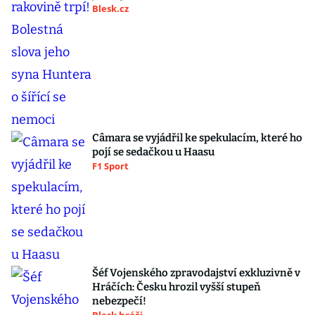
Blesk.cz
Câmara se vyjádřil ke spekulacím, které ho
pojí se sedačkou u Haasu
F1 Sport
Šéf Vojenského zpravodajství exkluzivně v
Hráčích: Česku hrozil vyšší stupeň
nebezpečí!