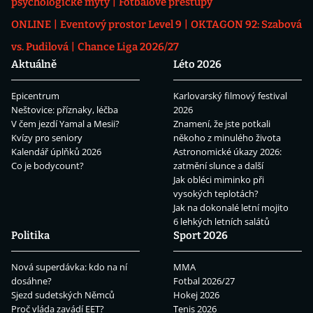
psychologické mýty
Fotbalové přestupy
ONLINE
Eventový prostor Level 9
OKTAGON 92: Szabová
vs. Pudilová
Chance Liga 2026/27
Aktuálně
Léto 2026
Epicentrum
Karlovarský filmový festival
Neštovice: příznaky, léčba
2026
V čem jezdí Yamal a Mesii?
Znamení, že jste potkali
Kvízy pro seniory
někoho z minulého života
Kalendář úplňků 2026
Astronomické úkazy 2026:
Co je bodycount?
zatmění slunce a další
Jak obléci miminko při
vysokých teplotách?
Jak na dokonalé letní mojito
6 lehkých letních salátů
Politika
Sport 2026
Nová superdávka: kdo na ní
MMA
dosáhne?
Fotbal 2026/27
Sjezd sudetských Němců
Hokej 2026
Proč vláda zavádí EET?
Tenis 2026