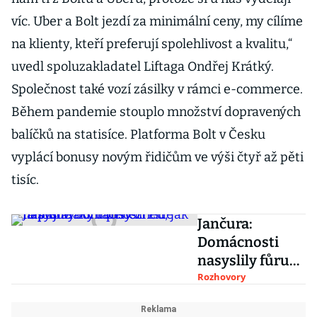
víc. Uber a Bolt jezdí za minimální ceny, my cílíme
na klienty, kteří preferují spolehlivost a kvalitu,“
uvedl spoluzakladatel Liftaga Ondřej Krátký.
Společnost také vozí zásilky v rámci e-commerce.
Během pandemie stouplo množství dopravených
balíčků na statisíce. Platforma Bolt v Česku
vyplácí bonusy novým řidičům ve výši čtyř až pěti
tisíc.
Jančura:
Domácnosti
nasyslily fůru
peněz. Lidé
Rozhovory
naplní vlaky i
busy hned, jak