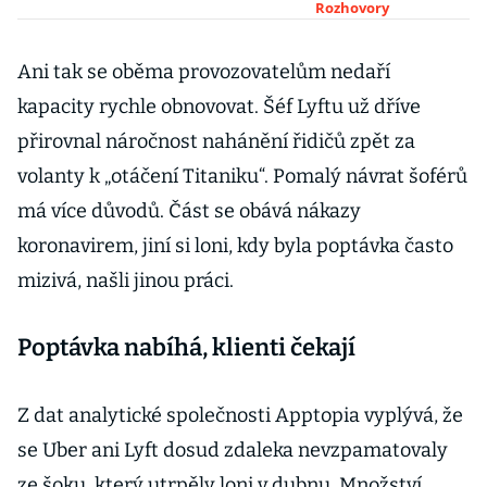
propouštět,
Rozhovory
říká šéf
pražského
Ani tak se oběma provozovatelům nedaří
dopravního
kapacity rychle obnovovat. Šéf Lyftu už dříve
podniku
přirovnal náročnost nahánění řidičů zpět za
Witowski
volanty k „otáčení Titaniku“. Pomalý návrat šoférů
má více důvodů. Část se obává nákazy
koronavirem, jiní si loni, kdy byla poptávka často
mizivá, našli jinou práci.
Poptávka nabíhá, klienti čekají
Z dat analytické společnosti Apptopia vyplývá, že
se Uber ani Lyft dosud zdaleka nevzpamatovaly
ze šoku, který utrpěly loni v dubnu. Množství