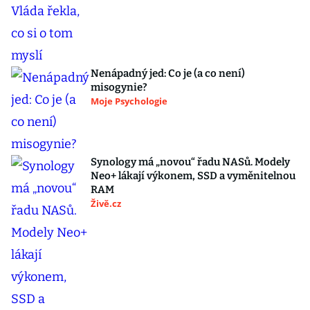
Nenápadný jed: Co je (a co není)
misogynie?
Moje Psychologie
Synology má „novou“ řadu NASů. Modely
Neo+ lákají výkonem, SSD a vyměnitelnou
RAM
Živě.cz