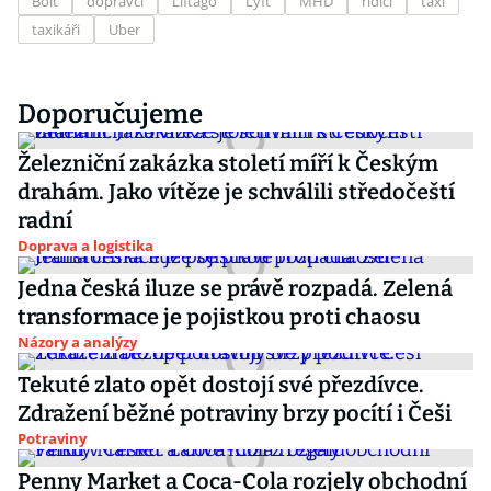
Bolt
dopravci
Liftago
Lyft
MHD
řidiči
taxi
taxikáři
Uber
Doporučujeme
Železniční zakázka století míří k Českým
drahám. Jako vítěze je schválili středočeští
radní
Doprava a logistika
Jedna česká iluze se právě rozpadá. Zelená
transformace je pojistkou proti chaosu
Názory a analýzy
Tekuté zlato opět dostojí své přezdívce.
Zdražení běžné potraviny brzy pocítí i Češi
Potraviny
Penny Market a Coca-Cola rozjely obchodní