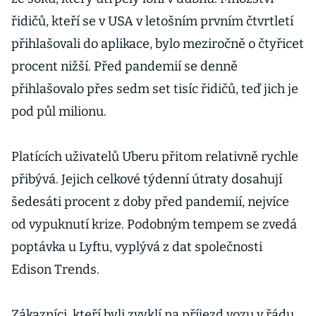
řidičů, kteří se v USA v letošním prvním čtvrtletí
přihlašovali do aplikace, bylo meziročně o čtyřicet
procent nižší. Před pandemií se denně
přihlašovalo přes sedm set tisíc řidičů, teď jich je
pod půl milionu.
Platících uživatelů Uberu přitom relativně rychle
přibývá. Jejich celkové týdenní útraty dosahují
šedesáti procent z doby před pandemií, nejvíce
od vypuknutí krize. Podobným tempem se zvedá
poptávka u Lyftu, vyplývá z dat společnosti
Edison Trends.
Zákazníci, kteří byli zvyklí na příjezd vozu v řádu