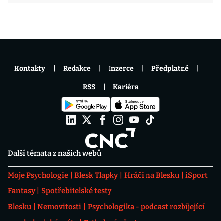
Kontakty
Redakce
Inzerce
Předplatné
RSS
Kariéra
Další témata z našich webů
Moje Psychologie
Blesk Tlapky
Hráči na Blesku
iSport
Fantasy
Spotřebitelské testy
Blesku
Nemovitosti
Psychologika - podcast rozbíjející