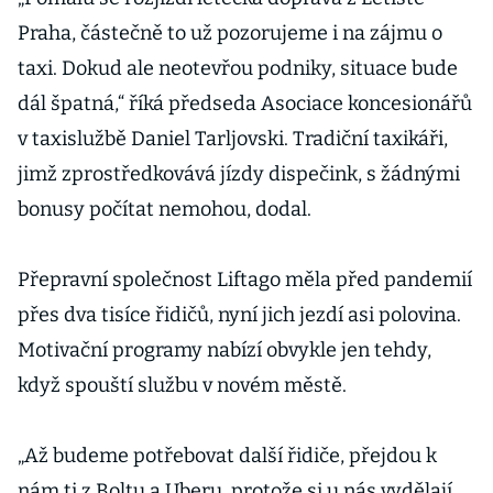
Praha, částečně to už pozorujeme i na zájmu o
taxi. Dokud ale neotevřou podniky, situace bude
dál špatná,“ říká předseda Asociace koncesionářů
v taxislužbě Daniel Tarljovski. Tradiční taxikáři,
jimž zprostředkovává jízdy dispečink, s žádnými
bonusy počítat nemohou, dodal.
Přepravní společnost Liftago měla před pandemií
přes dva tisíce řidičů, nyní jich jezdí asi polovina.
Motivační programy nabízí obvykle jen tehdy,
když spouští službu v novém městě.
„Až budeme potřebovat další řidiče, přejdou k
nám ti z Boltu a Uberu, protože si u nás vydělají