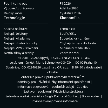
Padni komu padni
F1 2026
Výpověď z práce vzor
Atletika 2026
Divoký kačer
Cyklistika 2026
Technologie
Ekonomika
SpaceX na burze
Temu a clo
Nejlepší telefony
Spořicí účty
Nejlepší AI zdarma
Superdávka – změny
Nejlepší chytré hodinky
Chybějící roky k důchodu
Nejlepší VPN – srovnání
Minimální mzda 2027
Netflix filmy a seriály
Vedro v práci
© 2001 - 2026 Copyright
CZECH NEWS CENTER a.s.
se sídlem náměstí Marie Schmolkové 3493/1, 100 00 Praha 10 -
Strašnice, IČO: 02346826, zapsána v OR, sp.zn. B 19490 a dodavatelé
obsahu
Autorská práva k publikovaným materiálům
Podmínky pro užívání služby informační společnosti
Informace o zpracování osobních údajů
Cookies
Nastavení soukromí
Vlastnická struktura
Jednotná kontaktní místa / Single Points of Contact
Etický kodex
Povinně zveřejňované informace