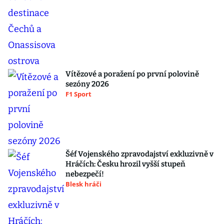
Vítězové a poražení po první polovině
sezóny 2026
F1 Sport
Šéf Vojenského zpravodajství exkluzivně v
Hráčích: Česku hrozil vyšší stupeň
nebezpečí!
Blesk hráči