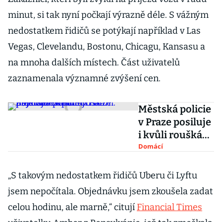
minut, si tak nyní počkají výrazně déle. S vážným
nedostatkem řidičů se potýkají například v Las
Vegas, Clevelandu, Bostonu, Chicagu, Kansasu a
na mnoha dalších místech. Část uživatelů
zaznamenala významné zvýšení cen.
Městská policie
v Praze posiluje
i kvůli rouškám.
Zájemci
Domácí
odpadají na
psychotestech
„S takovým nedostatkem řidičů Uberu či Lyftu
jsem nepočítala. Objednávku jsem zkoušela zadat
celou hodinu, ale marně,“ citují
Financial Times