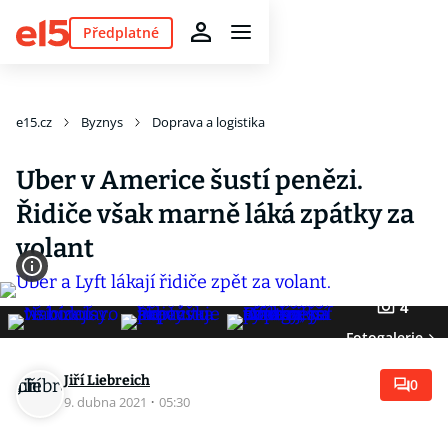
Předplatné
e15.cz
Byznys
Doprava a logistika
Uber v Americe šustí penězi.
Řidiče však marně láká zpátky za
volant
4
Fotogalerie
Jiří Liebreich
0
9. dubna 2021
·
05:30