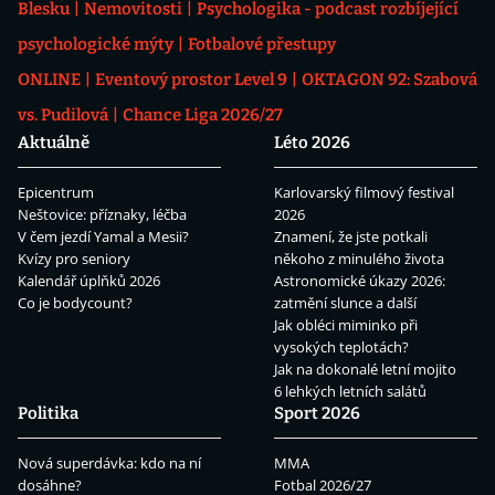
Blesku
Nemovitosti
Psychologika - podcast rozbíjející
psychologické mýty
Fotbalové přestupy
ONLINE
Eventový prostor Level 9
OKTAGON 92: Szabová
vs. Pudilová
Chance Liga 2026/27
Aktuálně
Léto 2026
Epicentrum
Karlovarský filmový festival
Neštovice: příznaky, léčba
2026
V čem jezdí Yamal a Mesii?
Znamení, že jste potkali
Kvízy pro seniory
někoho z minulého života
Kalendář úplňků 2026
Astronomické úkazy 2026:
Co je bodycount?
zatmění slunce a další
Jak obléci miminko při
vysokých teplotách?
Jak na dokonalé letní mojito
6 lehkých letních salátů
Politika
Sport 2026
Nová superdávka: kdo na ní
MMA
dosáhne?
Fotbal 2026/27