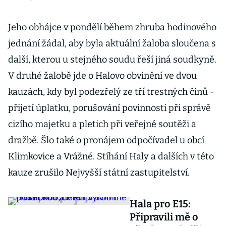
Jeho obhájce v pondělí během zhruba hodinového
jednání žádal, aby byla aktuální žaloba sloučena s
další, kterou u stejného soudu řeší jiná soudkyně.
V druhé žalobě jde o Halovo obvinění ve dvou
kauzách, kdy byl podezřelý ze tří trestných činů -
přijetí úplatku, porušování povinnosti při správě
cizího majetku a pletich při veřejné soutěži a
dražbě. Šlo také o pronájem odpočívadel u obcí
Klimkovice a Vrážné. Stíhání Haly a dalších v této
kauze zrušilo Nejvyšší státní zastupitelství.
Hala pro E15:
Připravili mě o