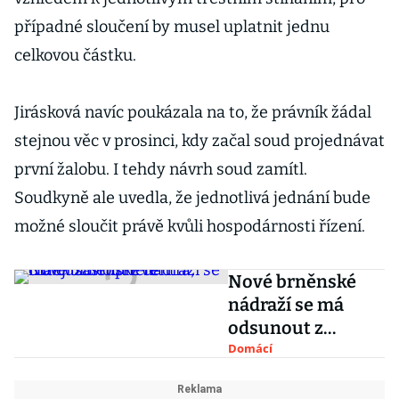
případné sloučení by musel uplatnit jednu
celkovou částku.
Jirásková navíc poukázala na to, že právník žádal
stejnou věc v prosinci, kdy začal soud projednávat
první žalobu. I tehdy návrh soud zamítl.
Soudkyně ale uvedla, že jednotlivá jednání bude
možné sloučit právě kvůli hospodárnosti řízení.
Nové brněnské
nádraží se má
odsunout z
centra, chtějí
Domácí
zastupitelé