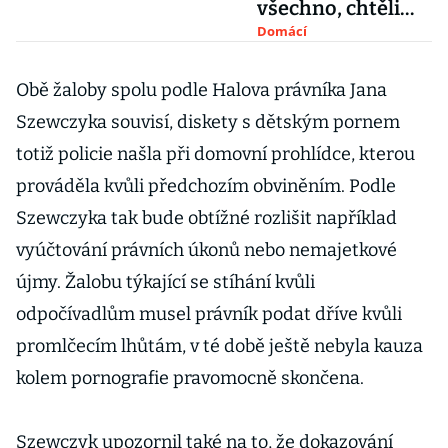
všechno, chtěli
vyrobit politickou
Domácí
aféru
Obě žaloby spolu podle Halova právníka Jana
Szewczyka souvisí, diskety s dětským pornem
totiž policie našla při domovní prohlídce, kterou
prováděla kvůli předchozím obviněním. Podle
Szewczyka tak bude obtížné rozlišit například
vyúčtování právních úkonů nebo nemajetkové
újmy. Žalobu týkající se stíhání kvůli
odpočívadlům musel právník podat dříve kvůli
promlčecím lhůtám, v té době ještě nebyla kauza
kolem pornografie pravomocně skončena.
Szewczyk upozornil také na to, že dokazování