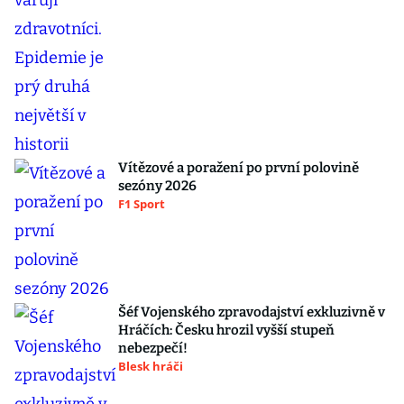
Vítězové a poražení po první polovině
sezóny 2026
F1 Sport
Šéf Vojenského zpravodajství exkluzivně v
Hráčích: Česku hrozil vyšší stupeň
nebezpečí!
Blesk hráči