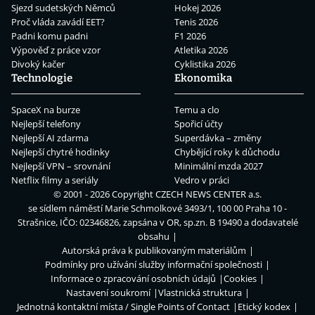
Sjezd sudetských Němců
Hokej 2026
Proč vláda zavádí EET?
Tenis 2026
Padni komu padni
F1 2026
Výpověď z práce vzor
Atletika 2026
Divoký kačer
Cyklistika 2026
Technologie
Ekonomika
SpaceX na burze
Temu a clo
Nejlepší telefony
Spořicí účty
Nejlepší AI zdarma
Superdávka – změny
Nejlepší chytré hodinky
Chybějící roky k důchodu
Nejlepší VPN – srovnání
Minimální mzda 2027
Netflix filmy a seriály
Vedro v práci
© 2001 - 2026 Copyright
CZECH NEWS CENTER a.s.
se sídlem náměstí Marie Schmolkové 3493/1, 100 00 Praha 10 -
Strašnice, IČO: 02346826, zapsána v OR, sp.zn. B 19490 a dodavatelé
obsahu
Autorská práva k publikovaným materiálům
Podmínky pro užívání služby informační společnosti
Informace o zpracování osobních údajů
Cookies
Nastavení soukromí
Vlastnická struktura
Jednotná kontaktní místa / Single Points of Contact
Etický kodex