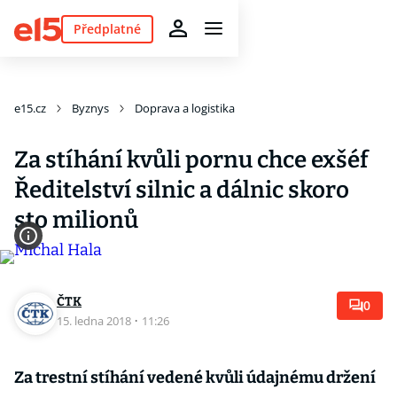
Předplatné
e15.cz
Byznys
Doprava a logistika
Za stíhání kvůli pornu chce exšéf
Ředitelství silnic a dálnic skoro
sto milionů
ČTK
0
15. ledna 2018
·
11:26
Za trestní stíhání vedené kvůli údajnému držení