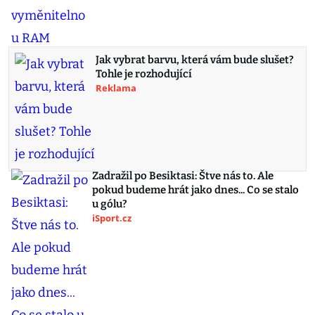
Jak vybrat barvu, která vám bude slušet?
Tohle je rozhodující
Reklama
Zadražil po Besiktasi: Štve nás to. Ale
pokud budeme hrát jako dnes... Co se stalo
u gólu?
iSport.cz