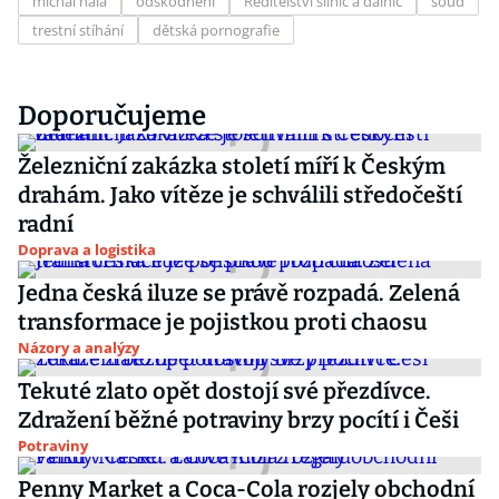
michal hala
odškodnění
Ředitelství silnic a dálnic
soud
trestní stíhání
dětská pornografie
Doporučujeme
Železniční zakázka století míří k Českým
drahám. Jako vítěze je schválili středočeští
radní
Doprava a logistika
Jedna česká iluze se právě rozpadá. Zelená
transformace je pojistkou proti chaosu
Názory a analýzy
Tekuté zlato opět dostojí své přezdívce.
Zdražení běžné potraviny brzy pocítí i Češi
Potraviny
Penny Market a Coca-Cola rozjely obchodní