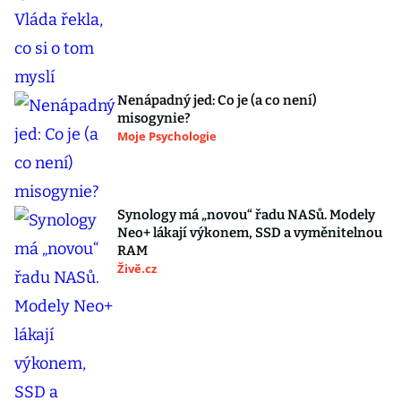
Nenápadný jed: Co je (a co není)
misogynie?
Moje Psychologie
Synology má „novou“ řadu NASů. Modely
Neo+ lákají výkonem, SSD a vyměnitelnou
RAM
Živě.cz