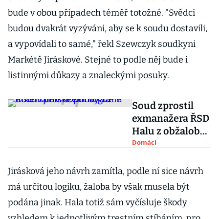
bude v obou případech téměř totožné. "Svědci
budou dvakrát vyzýváni, aby se k soudu dostavili,
a vypovídali to samé," řekl Szewczyk soudkyni
Markétě Jiráskové. Stejné to podle něj bude i
listinnými důkazy a znaleckými posuky.
Soud zprostil
exmanažera ŘSD
Halu z obžaloby
za držení dětské
Domácí
pornografie
Jirásková jeho návrh zamítla, podle ní sice návrh
má určitou logiku, žaloba by však musela být
podána jinak. Hala totiž sám vyčísluje škody
vzhledem k jednotlivým trestním stíháním, pro