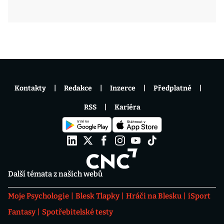
Kontakty
Redakce
Inzerce
Předplatné
RSS
Kariéra
Další témata z našich webů
Moje Psychologie
Blesk Tlapky
Hráči na Blesku
iSport
Fantasy
Spotřebitelské testy