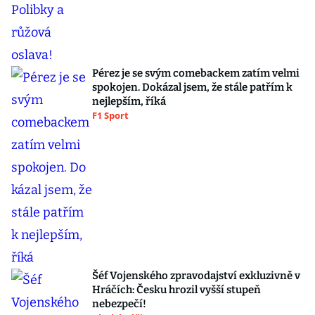
Pérez je se svým comebackem zatím velmi
spokojen. Dokázal jsem, že stále patřím k
nejlepším, říká
F1 Sport
Šéf Vojenského zpravodajství exkluzivně v
Hráčích: Česku hrozil vyšší stupeň
nebezpečí!