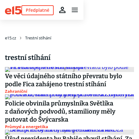
Předplatné
e15.cz
Trestní stíhání
trestní stíhání
Ve věci údajného státního převratu bylo
podle Fica zahájeno trestní stíhání
Zahraniční
Policie obvinila průmyslníka Světlíka
z daňových podvodů, stamiliony měly
putovat do Švýcarska
Průmysl a energetika
Úřad prezidenta by Babiše zbavil stíhání. Za