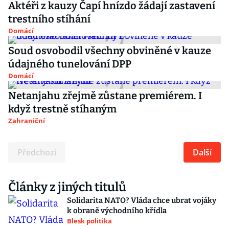
Aktéři z kauzy Čapí hnízdo žádají zastavení
trestního stíhání
Domácí
Soud osvobodil všechny obviněné v kauze
údajného tunelování DPP
Domácí
Netanjahu zřejmě zůstane premiérem. I
když trestně stíhaným
Zahraniční
Předchozí
Další
Články z jiných titulů
Solidarita NATO? Vláda chce ubrat vojáky
k obraně východního křídla
Blesk politika