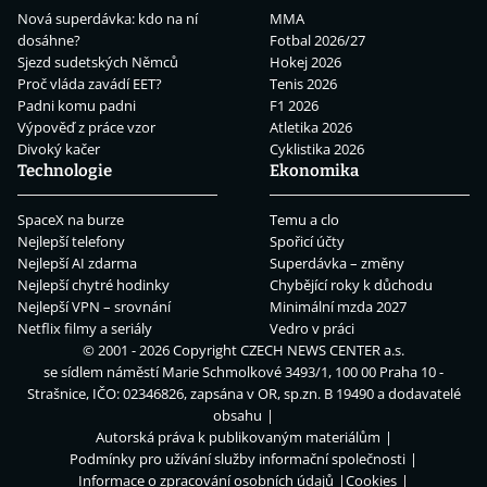
Nová superdávka: kdo na ní
MMA
dosáhne?
Fotbal 2026/27
Sjezd sudetských Němců
Hokej 2026
Proč vláda zavádí EET?
Tenis 2026
Padni komu padni
F1 2026
Výpověď z práce vzor
Atletika 2026
Divoký kačer
Cyklistika 2026
Technologie
Ekonomika
SpaceX na burze
Temu a clo
Nejlepší telefony
Spořicí účty
Nejlepší AI zdarma
Superdávka – změny
Nejlepší chytré hodinky
Chybějící roky k důchodu
Nejlepší VPN – srovnání
Minimální mzda 2027
Netflix filmy a seriály
Vedro v práci
© 2001 - 2026 Copyright
CZECH NEWS CENTER a.s.
se sídlem náměstí Marie Schmolkové 3493/1, 100 00 Praha 10 -
Strašnice, IČO: 02346826, zapsána v OR, sp.zn. B 19490 a dodavatelé
obsahu
Autorská práva k publikovaným materiálům
Podmínky pro užívání služby informační společnosti
Informace o zpracování osobních údajů
Cookies