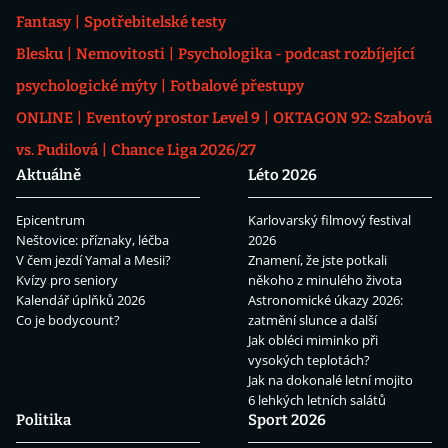
Fantasy
Spotřebitelské testy
Blesku
Nemovitosti
Psychologika - podcast rozbíjející
psychologické mýty
Fotbalové přestupy
ONLINE
Eventový prostor Level 9
OKTAGON 92: Szabová
vs. Pudilová
Chance Liga 2026/27
Aktuálně
Léto 2026
Epicentrum
Karlovarský filmový festival
Neštovice: příznaky, léčba
2026
V čem jezdí Yamal a Mesii?
Znamení, že jste potkali
Kvízy pro seniory
někoho z minulého života
Kalendář úplňků 2026
Astronomické úkazy 2026:
Co je bodycount?
zatmění slunce a další
Jak obléci miminko při
vysokých teplotách?
Jak na dokonalé letní mojito
6 lehkých letních salátů
Politika
Sport 2026