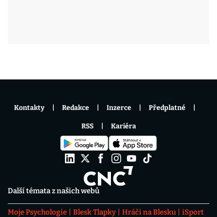
Kontakty
Redakce
Inzerce
Předplatné
RSS
Kariéra
Další témata z našich webů
Moje Psychologie
Blesk Tlapky
Hráči na Blesku
iSport