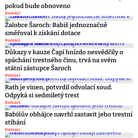
pokud bude obnoveno
Domácí
Žalobce Šaroch: Babiš jednoznačně
směřoval k získání dotace
Domácí
Důkazy v kauze Čapí hnízdo nesvědčily o
spáchání trestného činu, trvá na svém
státní zástupce Šaroch
Domácí
Rath je vinen, potvrdil odvolací soud.
Odpyká si sedmiletý trest
Domácí
Babišův obhájce navrhl zastavit jeho trestní
stíhání
Domácí