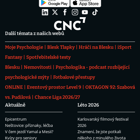
Další témata z našich webů
Moje Psychologie
Blesk Tlapky
Hráči na Blesku
iSport
Fantasy
Spotřebitelské testy
Blesku
Nemovitosti
Psychologika - podcast rozbíjející
psychologické mýty
Fotbalové přestupy
ONLINE
Eventový prostor Level 9
OKTAGON 92: Szabová
vs. Pudilová
Chance Liga 2026/27
Aktuálně
Léto 2026
Epicentrum
Karlovarský filmový festival
Neštovice: příznaky, léčba
2026
V čem jezdí Yamal a Mesii?
Znamení, že jste potkali
Kvízy pro seniory
někoho z minulého života