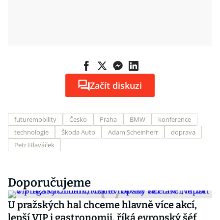
Začít diskuzi
futuremobility
Česko
Praha
BMW
konference
technologie
Škoda Auto
Adam Scheinherr
doprava
Petr Hlaváček
Doporučujeme
U pražských hal chceme hlavně více akcí,
lepší VIP i gastronomii, říká evropský šéf