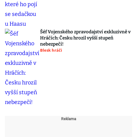
Šéf Vojenského zpravodajství exkluzivně v
Hráčích: Česku hrozil vyšší stupeň
nebezpečí!
Blesk hráči