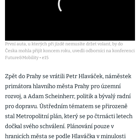
První auta, u kterých při jízdě nemusíte držet volant, by do
Česka mohla přijít koncem roku, uvedli odborníci na konferenci
Future&Mobility • e15
Zpět do Prahy se vrátili Petr Hlaváček, náměstek
primátora hlavního města Prahy pro územní
rozvoj, a Adam Scheinherr, politik a bývalý radní
pro dopravu. Ústředním tématem se přirozeně
stal Metropolitní plán, který se po čtrnácti letech
dočkal svého schválení. Plánování pouze v
hranicích města se podle Hlaváčka v minulosti