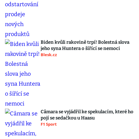
Biden kvůli rakovině trpí! Bolestná slova
jeho syna Huntera o šířící se nemoci
Blesk.cz
Câmara se vyjádřil ke spekulacím, které ho
pojí se sedačkou u Haasu
F1 Sport