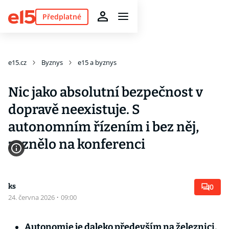
Předplatné
e15.cz
Byznys
e15 a byznys
Nic jako absolutní bezpečnost v
dopravě neexistuje. S
autonomním řízením i bez něj,
zaznělo na konferenci
ks
0
24. června 2026
·
09:00
Autonomie je daleko především na železnici,