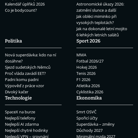
Kalendář úplňků 2026
Astronomické úkazy 2026:
Co je bodycount?
zatmění slunce a další
Jak obléci miminko při
vysokých teplotách?
Jak na dokonalé letní mojito
6 lehkých letních salátů
Politika
Sport 2026
Nová superdávka: kdo na ní
MMA
dosáhne?
Fotbal 2026/27
Sjezd sudetských Němců
Hokej 2026
Proč vláda zavádí EET?
Tenis 2026
Padni komu padni
F1 2026
Výpověď z práce vzor
Atletika 2026
Divoký kačer
Cyklistika 2026
Technologie
Ekonomika
SpaceX na burze
Smrt OSVČ
Nejlepší telefony
Spořicí účty
Nejlepší AI zdarma
Superdávka – změny
Nejlepší chytré hodinky
Důchody 2027
Nejlepší VPN – srovnání
Minimální mzda 2027