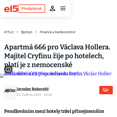
Předplatné
e15.cz
Byznys
Finance a bankovnictví
Apartmá 666 pro Václava Hollera.
Majitel Cryfinu žije po hotelech,
platí je z nemocenské
Jaroslav Bukovský
1
22. května 2024
·
05:30
Pendlováním mezi hotely tráví přinejmenším