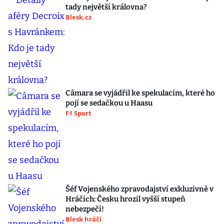
tady největší královna?
Blesk.cz
Câmara se vyjádřil ke spekulacím, které ho
pojí se sedačkou u Haasu
F1 Sport
Šéf Vojenského zpravodajství exkluzivně v
Hráčích: Česku hrozil vyšší stupeň
nebezpečí!
Blesk hráči