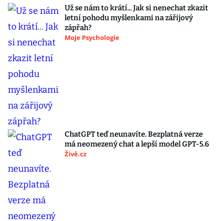
Už se nám to krátí... Jak si nenechat zkazit
letní pohodu myšlenkami na zářijový
zápřah?
Moje Psychologie
ChatGPT teď neunavíte. Bezplatná verze
má neomezený chat a lepší model GPT-5.6
Živě.cz