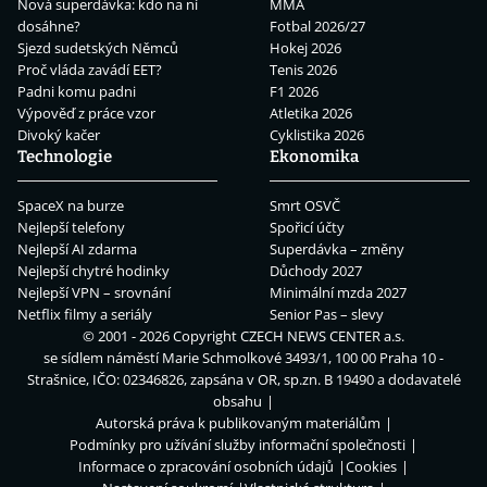
Nová superdávka: kdo na ní
MMA
dosáhne?
Fotbal 2026/27
Sjezd sudetských Němců
Hokej 2026
Proč vláda zavádí EET?
Tenis 2026
Padni komu padni
F1 2026
Výpověď z práce vzor
Atletika 2026
Divoký kačer
Cyklistika 2026
Technologie
Ekonomika
SpaceX na burze
Smrt OSVČ
Nejlepší telefony
Spořicí účty
Nejlepší AI zdarma
Superdávka – změny
Nejlepší chytré hodinky
Důchody 2027
Nejlepší VPN – srovnání
Minimální mzda 2027
Netflix filmy a seriály
Senior Pas – slevy
© 2001 - 2026 Copyright
CZECH NEWS CENTER a.s.
se sídlem náměstí Marie Schmolkové 3493/1, 100 00 Praha 10 -
Strašnice, IČO: 02346826, zapsána v OR, sp.zn. B 19490 a dodavatelé
obsahu
Autorská práva k publikovaným materiálům
Podmínky pro užívání služby informační společnosti
Informace o zpracování osobních údajů
Cookies