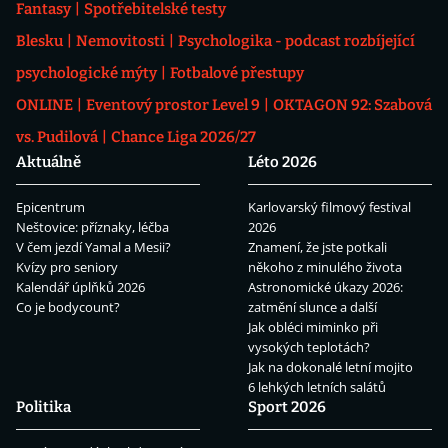
Fantasy
Spotřebitelské testy
Blesku
Nemovitosti
Psychologika - podcast rozbíjející
psychologické mýty
Fotbalové přestupy
ONLINE
Eventový prostor Level 9
OKTAGON 92: Szabová
vs. Pudilová
Chance Liga 2026/27
Aktuálně
Léto 2026
Epicentrum
Karlovarský filmový festival
Neštovice: příznaky, léčba
2026
V čem jezdí Yamal a Mesii?
Znamení, že jste potkali
Kvízy pro seniory
někoho z minulého života
Kalendář úplňků 2026
Astronomické úkazy 2026:
Co je bodycount?
zatmění slunce a další
Jak obléci miminko při
vysokých teplotách?
Jak na dokonalé letní mojito
6 lehkých letních salátů
Politika
Sport 2026