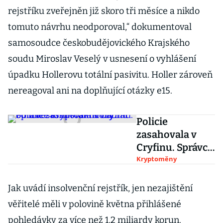
rejstříku zveřejněn již skoro tři měsíce a nikdo
tomuto návrhu neodporoval,“ dokumentoval
samosoudce českobudějovického Krajského
soudu Miroslav Veselý v usnesení o vyhlášení
úpadku Hollerovu totální pasivitu. Holler zároveň
nereagoval ani na doplňující otázky e15.
Policie
zasahovala v
Cryfinu. Správce
kryptoaktiv
Kryptoměny
nabral od
investorů
Jak uvádí insolvenční rejstřík, jen nezajištění
stamiliony
věřitelé měli v polovině května přihlášené
pohledávky za více než 1,2 miliardy korun.