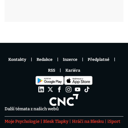
Kontakty
Redakce
Inzerce
Předplatné
RSS
Kariéra
Další témata z našich webů
Moje Psychologie
Blesk Tlapky
Hráči na Blesku
iSport