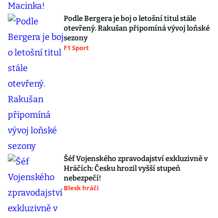
Podle Bergera je boj o letošní titul stále
otevřený. Rakušan připomíná vývoj loňské
sezony
F1 Sport
Šéf Vojenského zpravodajství exkluzivně v
Hráčích: Česku hrozil vyšší stupeň
nebezpečí!
Blesk hráči