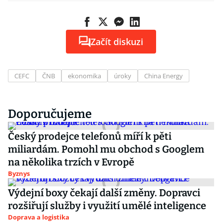
Začít diskuzi
CEFC
ČNB
ekonomika
úroky
China Energy
Doporučujeme
Český prodejce telefonů míří k pěti
miliardám. Pomohl mu obchod s Googlem
na několika trzích v Evropě
Byznys
Výdejní boxy čekají další změny. Dopravci
rozšiřují služby i využití umělé inteligence
Doprava a logistika