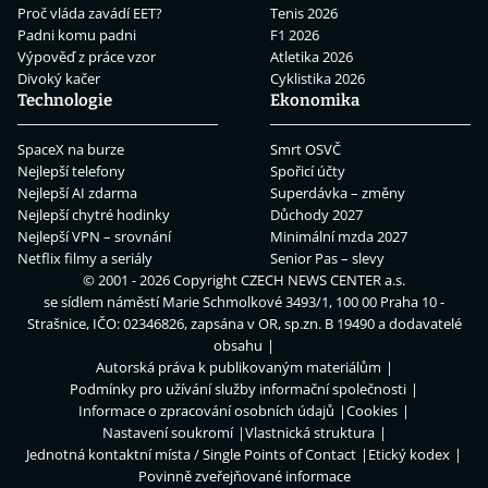
Proč vláda zavádí EET?
Tenis 2026
Padni komu padni
F1 2026
Výpověď z práce vzor
Atletika 2026
Divoký kačer
Cyklistika 2026
Technologie
Ekonomika
SpaceX na burze
Smrt OSVČ
Nejlepší telefony
Spořicí účty
Nejlepší AI zdarma
Superdávka – změny
Nejlepší chytré hodinky
Důchody 2027
Nejlepší VPN – srovnání
Minimální mzda 2027
Netflix filmy a seriály
Senior Pas – slevy
© 2001 - 2026 Copyright
CZECH NEWS CENTER a.s.
se sídlem náměstí Marie Schmolkové 3493/1, 100 00 Praha 10 -
Strašnice, IČO: 02346826, zapsána v OR, sp.zn. B 19490 a dodavatelé
obsahu
Autorská práva k publikovaným materiálům
Podmínky pro užívání služby informační společnosti
Informace o zpracování osobních údajů
Cookies
Nastavení soukromí
Vlastnická struktura
Jednotná kontaktní místa / Single Points of Contact
Etický kodex
Povinně zveřejňované informace