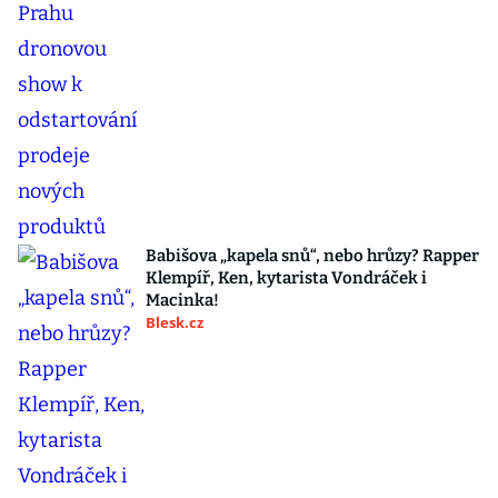
Babišova „kapela snů“, nebo hrůzy? Rapper
Klempíř, Ken, kytarista Vondráček i
Macinka!
Blesk.cz