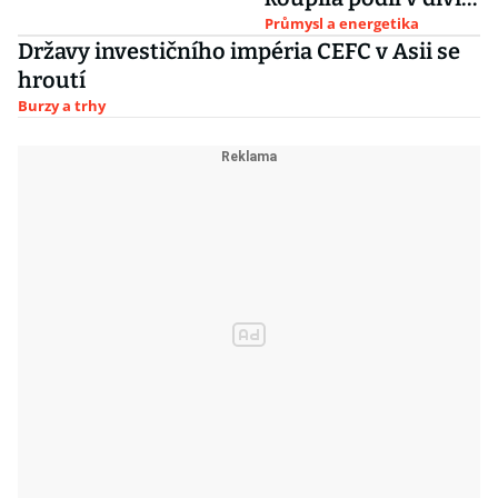
CEFC
Průmysl a energetika
Državy investičního impéria CEFC v Asii se
hroutí
Burzy a trhy