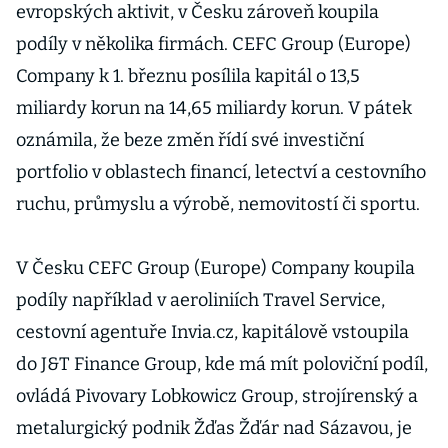
posílila
evropských aktivit, v Česku zároveň koupila
kapitál. Dává
podíly v několika firmách. CEFC Group (Europe)
najevo
Company k 1. březnu posílila kapitál o 13,5
stabilitu,
tvrdí analytik
miliardy korun na 14,65 miliardy korun. V pátek
oznámila, že beze změn řídí své investiční
portfolio v oblastech financí, letectví a cestovního
ruchu, průmyslu a výrobě, nemovitostí či sportu.
V Česku CEFC Group (Europe) Company koupila
podíly například v aeroliniích Travel Service,
cestovní agentuře Invia.cz, kapitálově vstoupila
do J&T Finance Group, kde má mít poloviční podíl,
ovládá Pivovary Lobkowicz Group, strojírenský a
metalurgický podnik Žďas Žďár nad Sázavou, je