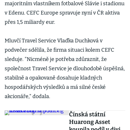
majoritním vlastníkem fotbalové Slávie i stadionu
v Edenu. CEFC Europe spravuje nyní v ČR aktiva
přes 1,5 miliardy eur.
Mluvčí Travel Service Vlaďka Duchková v
podvečer sdělila, že firma situaci kolem CEFC
sleduje. "Nicméně je potřeba zdůraznit, že
společnost Travel Service je dlouhodobě úspěšná,
stabilně a opakovaně dosahuje kladných
hospodářských výsledků a má silné české
akcionáře," dodala.
Čínská státní
Huarong Asset
koupila podíl v divizi