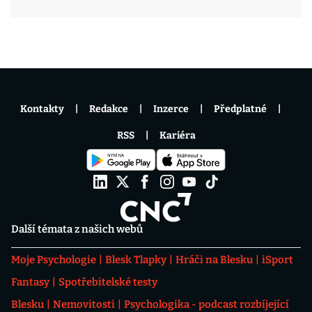
Kontakty
Redakce
Inzerce
Předplatné
RSS
Kariéra
Další témata z našich webů
Moje Psychologie
Blesk Tlapky
Hráči na Blesku
iSport
Fantasy
Spotřebitelské testy
Blesku
Nemovitosti
Psychologika - podcast rozbíjející