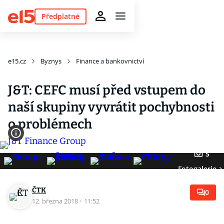
Předplatné
e15.cz
Byznys
Finance a bankovnictví
J&T: CEFC musí před vstupem do
naší skupiny vyvrátit pochybnosti
o problémech
5
Fotogalerie
ČTK
0
12. března 2018
·
11:52