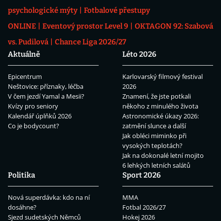
psychologické mýty
Fotbalové přestupy
ONLINE
Eventový prostor Level 9
OKTAGON 92: Szabová
vs. Pudilová
Chance Liga 2026/27
Aktuálně
Léto 2026
Epicentrum
Karlovarský filmový festival
Neštovice: příznaky, léčba
2026
V čem jezdí Yamal a Mesii?
Znamení, že jste potkali
Kvízy pro seniory
někoho z minulého života
Kalendář úplňků 2026
Astronomické úkazy 2026:
Co je bodycount?
zatmění slunce a další
Jak obléci miminko při
vysokých teplotách?
Jak na dokonalé letní mojito
6 lehkých letních salátů
Politika
Sport 2026
Nová superdávka: kdo na ní
MMA
dosáhne?
Fotbal 2026/27
Sjezd sudetských Němců
Hokej 2026