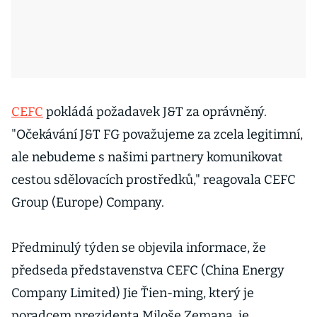
CEFC
pokládá požadavek J&T za oprávněný.
"Očekávání J&T FG považujeme za zcela legitimní,
ale nebudeme s našimi partnery komunikovat
cestou sdělovacích prostředků," reagovala CEFC
Group (Europe) Company.
Předminulý týden se objevila informace, že
předseda představenstva CEFC (China Energy
Company Limited) Jie Ťien-ming, který je
poradcem prezidenta Miloše Zemana, je