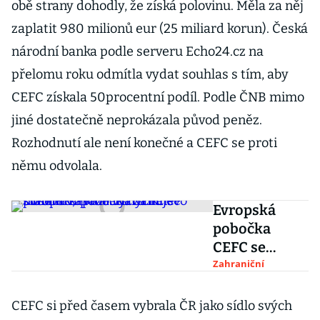
obě strany dohodly, že získá polovinu. Měla za něj
zaplatit 980 milionů eur (25 miliard korun). Česká
národní banka podle serveru Echo24.cz na
přelomu roku odmítla vydat souhlas s tím, aby
CEFC získala 50procentní podíl. Podle ČNB mimo
jiné dostatečně neprokázala původ peněz.
Rozhodnutí ale není konečné a CEFC se proti
němu odvolala.
Evropská
pobočka
CEFC se
sídlem v
Zahraniční
Praze
významně
CEFC si před časem vybrala ČR jako sídlo svých