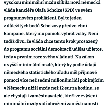
vysokou minimální mzdu slíbila nová německá
vláda kancléře Olafa Scholze (SPD) ve svém
programovém prohlášení. Byl to jeden
z důležitých bodů Scholzovy předvolební
kampaně, který mu pomohl vyhrát volby. Není
tudíž divu, že vláda chce tento krok prosazený
do programu sociální demokracií udělat už letos,
tedy v prvním roce svého vládnutí. Na zákon
o vyšší minimální mzdě, který by podle údajů
německého statistického úřadu měl příjmově
pomoci více než sedmi mi­lionům lidí pobírajícím
v Německu nižší mzdu než 12 eur za hodinu, se
ale chystají i zaměstnavatelé, kteří ve zvýšení
minimální mzdy vidí ohrožení zaměstnanosti