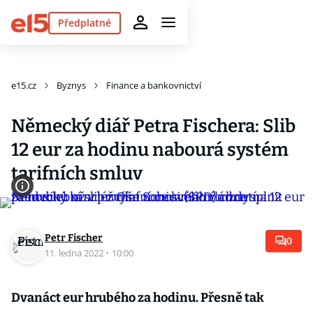
Předplatné
e15.cz
Byznys
Finance a bankovnictví
Německý diář Petra Fischera: Slib
12 eur za hodinu nabourá systém
tarifních smluv
Petr Fischer
0
11. ledna 2022
·
10:00
Dvanáct eur hrubého za hodinu. Přesně tak