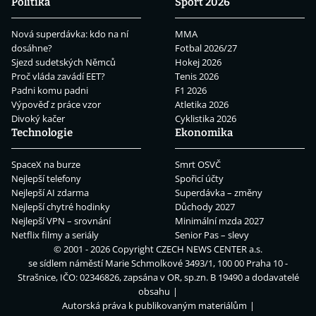
Politika
Sport 2026
Nová superdávka: kdo na ní
MMA
dosáhne?
Fotbal 2026/27
Sjezd sudetských Němců
Hokej 2026
Proč vláda zavádí EET?
Tenis 2026
Padni komu padni
F1 2026
Výpověď z práce vzor
Atletika 2026
Divoký kačer
Cyklistika 2026
Technologie
Ekonomika
SpaceX na burze
Smrt OSVČ
Nejlepší telefony
Spořicí účty
Nejlepší AI zdarma
Superdávka – změny
Nejlepší chytré hodinky
Důchody 2027
Nejlepší VPN – srovnání
Minimální mzda 2027
Netflix filmy a seriály
Senior Pas – slevy
© 2001 - 2026 Copyright
CZECH NEWS CENTER a.s.
se sídlem náměstí Marie Schmolkové 3493/1, 100 00 Praha 10 -
Strašnice, IČO: 02346826, zapsána v OR, sp.zn. B 19490 a dodavatelé
obsahu
Autorská práva k publikovaným materiálům