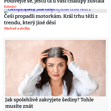
Podívejte se, jestli ta u vaší chalupy zůstala
Domácí
Češi propadli motorkám. Král trhu těží z
trendu, který jiné děsí
Obchod a služby
Jak spolehlivě zakryjete šediny? Tohle
musíte znát