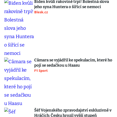
Biden kvůli rakovině trpí! Bolestná slova
jeho syna Huntera o šířící se nemoci
Blesk.cz
Câmara se vyjádřil ke spekulacím, které ho
pojí se sedačkou u Haasu
F1 Sport
Šéf Vojenského zpravodajství exkluzivně v
Hráčích: Česku hrozil vyšší stupeň