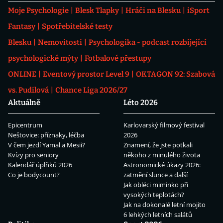
Moje Psychologie
Blesk Tlapky
Hráči na Blesku
iSport
Fantasy
Spotřebitelské testy
Blesku
Nemovitosti
Psychologika - podcast rozbíjející
psychologické mýty
Fotbalové přestupy
ONLINE
Eventový prostor Level 9
OKTAGON 92: Szabová
vs. Pudilová
Chance Liga 2026/27
Aktuálně
Léto 2026
Epicentrum
Karlovarský filmový festival
Neštovice: příznaky, léčba
2026
V čem jezdí Yamal a Mesii?
Znamení, že jste potkali
Kvízy pro seniory
někoho z minulého života
Kalendář úplňků 2026
Astronomické úkazy 2026:
Co je bodycount?
zatmění slunce a další
Jak obléci miminko při
vysokých teplotách?
Jak na dokonalé letní mojito
6 lehkých letních salátů