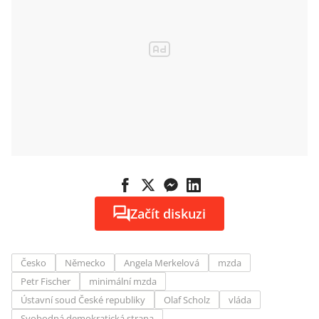
Začít diskuzi
Česko
Německo
Angela Merkelová
mzda
Petr Fischer
minimální mzda
Ústavní soud České republiky
Olaf Scholz
vláda
Svobodná demokratická strana