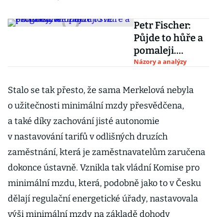
Petr Fischer:
Půjde to hůře a
pomaleji.
Němečtí
Názory a analýzy
ekonomové
opravují své
Stalo se tak přesto, že sama Merkelová nebyla
prognózy
o užitečnosti minimální mzdy přesvědčena,
a také díky zachování jisté autonomie
v nastavování tarifů v odlišných druzích
zaměstnání, která je zaměstnavatelům zaručena
dokonce ústavně. Vznikla tak vládní Komise pro
minimální mzdu, která, podobně jako to v Česku
dělají regulační energetické úřady, nastavovala
výši minimální mzdy na základě dohody