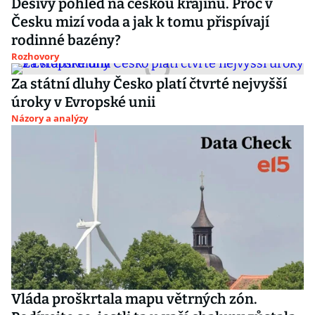
Děsivý pohled na českou krajinu. Proč v
Česku mizí voda a jak k tomu přispívají
rodinné bazény?
Rozhovory
Za státní dluhy Česko platí čtvrté nejvyšší
úroky v Evropské unii
Názory a analýzy
Vláda proškrtala mapu větrných zón.