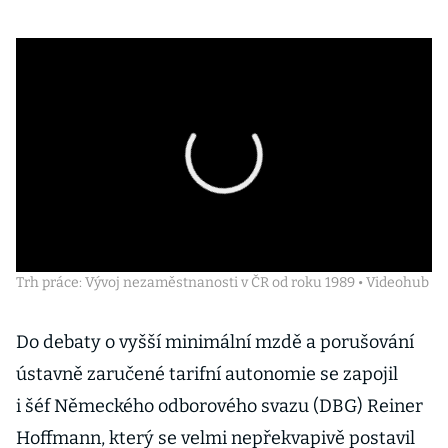
Trh práce: Vývoj nezaměstnanosti v ČR od roku 1989 • Videohub
Do debaty o vyšší minimální mzdě a porušování
ústavně zaručené tarifní autonomie se zapojil
i šéf Německého odborového svazu (DBG) Reiner
Hoffmann, který se velmi nepřekvapivě postavil