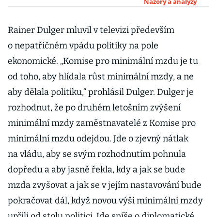
minimální
Názory a analýzy
mzdy je fér,
nejméně
Rainer Dulger mluvil v televizi především
placené
o nepatřičném vpádu politiky na pole
pracovníky
ekonomické. „Komise pro minimální mzdu je tu
postihla
od toho, aby hlídala růst minimální mzdy, a ne
pandemie
nejvíce
aby dělala politiku,“ prohlásil Dulger. Dulger je
rozhodnut, že po druhém letošním zvýšení
minimální mzdy zaměstnavatelé z Komise pro
minimální mzdu odejdou. Jde o zjevný nátlak
na vládu, aby se svým rozhodnutím pohnula
dopředu a aby jasně řekla, kdy a jak se bude
mzda zvyšovat a jak se v jejím nastavování bude
pokračovat dál, když novou výši minimální mzdy
určili od stolu politici. Jde spíše o diplomatické