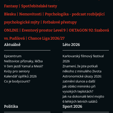
Fantasy
Spotřebitelské testy
Blesku
Nemovitosti
Psychologika - podcast rozbíjející
psychologické mýty
Fotbalové přestupy
ONLINE
Eventový prostor Level 9
OKTAGON 92: Szabová
vs. Pudilová
Chance Liga 2026/27
Aktuálně
Léto 2026
Epicentrum
Karlovarský filmový festival
Neštovice: příznaky, léčba
2026
V čem jezdí Yamal a Mesii?
Znamení, že jste potkali
Kvízy pro seniory
někoho z minulého života
Kalendář úplňků 2026
Astronomické úkazy 2026:
Co je bodycount?
zatmění slunce a další
Jak obléci miminko při
vysokých teplotách?
Jak na dokonalé letní mojito
6 lehkých letních salátů
Politika
Sport 2026