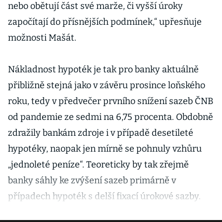
nebo obětují část své marže, či vyšší úroky
započítají do přísnějších podmínek,“ upřesňuje
možnosti Mašát.
Nákladnost hypoték je tak pro banky aktuálně
přibližně stejná jako v závěru prosince loňského
roku, tedy v předvečer prvního snížení sazeb ČNB
od pandemie ze sedmi na 6,75 procenta. Obdobně
zdražily bankám zdroje i v případě desetileté
hypotéky, naopak jen mírně se pohnuly vzhůru
„jednoleté peníze“. Teoreticky by tak zřejmě
banky sáhly ke zvýšení sazeb primárně v
případech hypoték s delší fixací úrokové sazby.