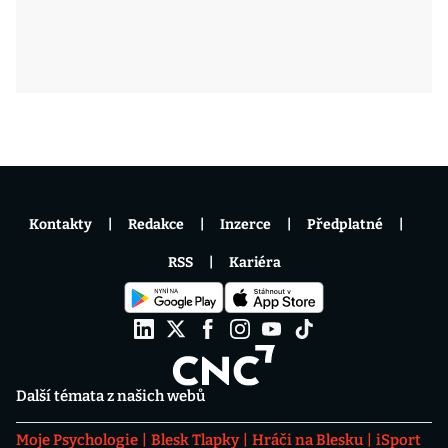
Kontakty
Redakce
Inzerce
Předplatné
RSS
Kariéra
Další témata z našich webů
Moje Psychologie
Blesk Tlapky
Hráči na Blesku
iSport