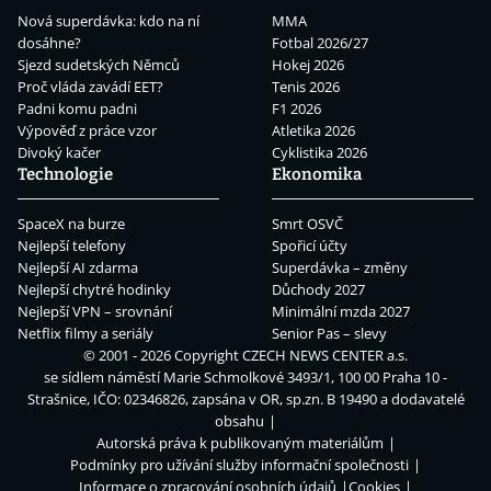
Nová superdávka: kdo na ní
MMA
dosáhne?
Fotbal 2026/27
Sjezd sudetských Němců
Hokej 2026
Proč vláda zavádí EET?
Tenis 2026
Padni komu padni
F1 2026
Výpověď z práce vzor
Atletika 2026
Divoký kačer
Cyklistika 2026
Technologie
Ekonomika
SpaceX na burze
Smrt OSVČ
Nejlepší telefony
Spořicí účty
Nejlepší AI zdarma
Superdávka – změny
Nejlepší chytré hodinky
Důchody 2027
Nejlepší VPN – srovnání
Minimální mzda 2027
Netflix filmy a seriály
Senior Pas – slevy
© 2001 - 2026 Copyright
CZECH NEWS CENTER a.s.
se sídlem náměstí Marie Schmolkové 3493/1, 100 00 Praha 10 -
Strašnice, IČO: 02346826, zapsána v OR, sp.zn. B 19490 a dodavatelé
obsahu
Autorská práva k publikovaným materiálům
Podmínky pro užívání služby informační společnosti
Informace o zpracování osobních údajů
Cookies