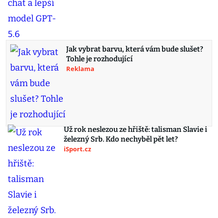
Jak vybrat barvu, která vám bude slušet?
Tohle je rozhodující
Reklama
Už rok neslezou ze hřiště: talisman Slavie i
železný Srb. Kdo nechyběl pět let?
iSport.cz