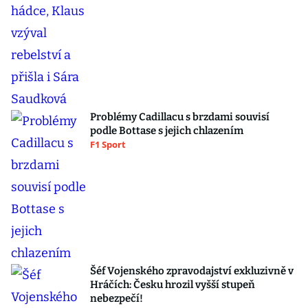
Problémy Cadillacu s brzdami souvisí
podle Bottase s jejich chlazením
F1 Sport
Šéf Vojenského zpravodajství exkluzivně v
Hráčích: Česku hrozil vyšší stupeň
nebezpečí!