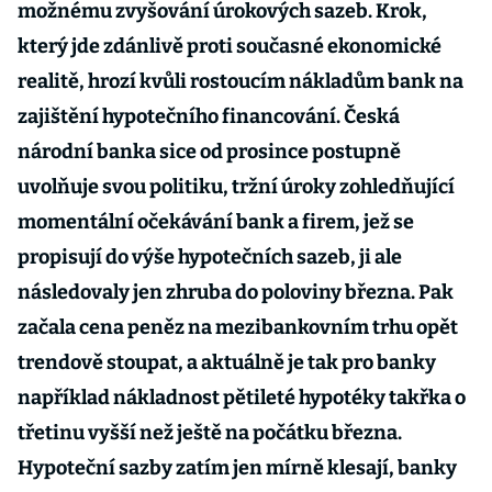
možnému zvyšování úrokových sazeb. Krok,
který jde zdánlivě proti současné ekonomické
realitě, hrozí kvůli rostoucím nákladům bank na
zajištění hypotečního financování. Česká
národní banka sice od prosince postupně
uvolňuje svou politiku, tržní úroky zohledňující
momentální očekávání bank a firem, jež se
propisují do výše hypotečních sazeb, ji ale
následovaly jen zhruba do poloviny března. Pak
začala cena peněz na mezibankovním trhu opět
trendově stoupat, a aktuálně je tak pro banky
například nákladnost pětileté hypotéky takřka o
třetinu vyšší než ještě na počátku března.
Hypoteční sazby zatím jen mírně klesají, banky