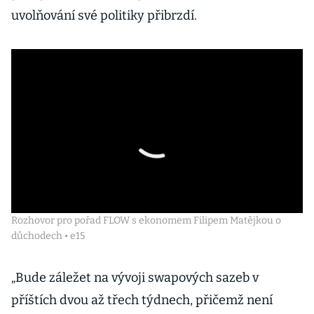
uvolňování své politiky přibrzdí.
Rozhovor pro pořad FLOW s ekonomem Filipem Matějkou o
důchodech • e15
„Bude záležet na vývoji swapových sazeb v
příštích dvou až třech týdnech, přičemž není