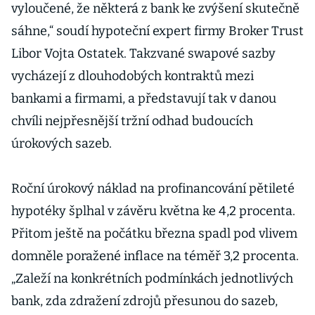
vyloučené, že některá z bank ke zvýšení skutečně
sáhne,“ soudí hypoteční expert firmy Broker Trust
Libor Vojta Ostatek. Takzvané swapové sazby
vycházejí z dlouhodobých kontraktů mezi
bankami a firmami, a představují tak v danou
chvíli nejpřesnější tržní odhad budoucích
úrokových sazeb.
Roční úrokový náklad na profinancování pětileté
hypotéky šplhal v závěru května ke 4,2 procenta.
Přitom ještě na počátku března spadl pod vlivem
domněle poražené inflace na téměř 3,2 procenta.
„Zaleží na konkrétních podmínkách jednotlivých
bank, zda zdražení zdrojů přesunou do sazeb,