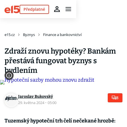
Předplatné
e15.cz
Byznys
Finance a bankovnictví
Zdraží znovu hypotéky? Bankám
přestává fungovat byznys s
bydlením
Jaroslav Bukovský
8
29. května 2024
·
05:00
Tuzemský hypoteční trh čelí nečekané hrozbě: