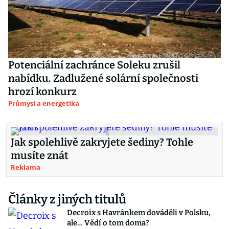
Potenciální zachránce Soleku zrušil
nabídku. Zadlužené solární společnosti
hrozí konkurz
Průmysl a energetika
Jak spolehlivě zakryjete šediny? Tohle
musíte znát
Reklama
Články z jiných titulů
Decroix s Havránkem dováděli v Polsku,
ale… Vědí o tom doma?