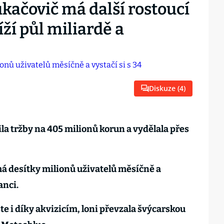
kačovič má další rostoucí
ží půl miliardě a
Diskuze (
4
)
la tržby na 405 milionů korun a vydělala přes
á desítky milionů uživatelů měsíčně a
anci.
e i díky akvizicím, loni převzala švýcarskou