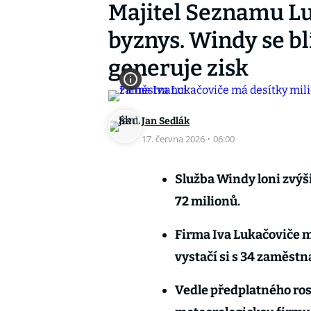
Majitel Seznamu Lu
byznys. Windy se blí
generuje zisk
Jan Sedlák
17. června 2026
·
06:00
Služba Windy loni zvýši
72 milionů.
Firma Iva Lukačoviče m
vystačí si s 34 zaměstn
Vedle předplatného rost