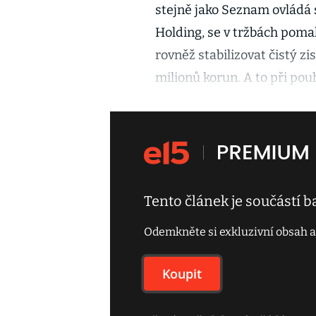
stejně jako Seznam ovládá
Holding, se v tržbách pomalu
rovněž stabilizovat čistý zi
milionů korun. A to při po
Tento článek je součástí 
Odemkněte si exkluzivní obsah a
Koupit