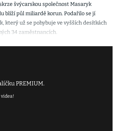
 skrze švýcarskou společnost Masaryk
 blíží půl miliardě korun. Podařilo se jí
sk, který už se pohybuje ve vyšších desítkách
uhých 34 zaměstnancích.
balíčku PREMIUM.
 videa!