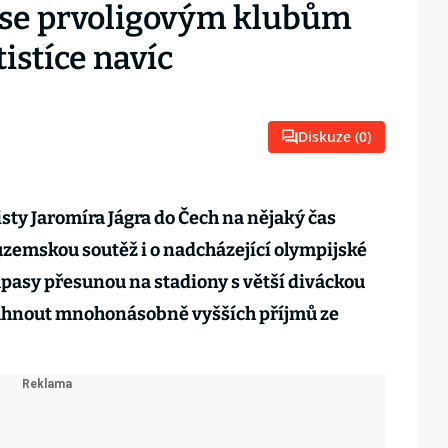
ese prvoligovým klubům
istíce navíc
Diskuze (
0
)
sty Jaromíra Jágra do Čech na nějaký čas
uzemskou soutěž i o nadcházející olympijské
zápasy přesunou na stadiony s větší diváckou
áhnout mnohonásobně vyšších příjmů ze