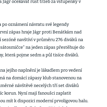
a Jágr očekávat růst tržeb za vstupenky v
a po oznámení návratu své legendy
vní zápas hraje Jágr proti Benátkám nad
ní sezóně navštíví v průměru 276 diváků na
desátosmičce" na jeden zápas přestěhuje do
y, která pojme sedm a půl tisíce diváků.
ina jejího naplnění je lákadlem pro vedení
má na domácí zápasy klub stanovenou na
růměrné návštěvě necelých tří set diváků
íc korun. Nyní mají fanoušci zaplatit
u mít k dispozici moderní prvoligovou halu.