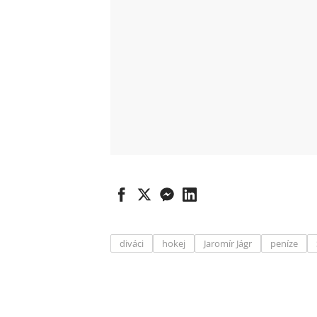
diváci
hokej
Jaromír Jágr
peníze