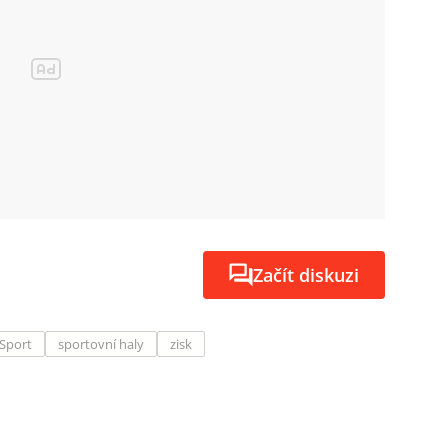
Začít diskuzi
Sport
sportovní haly
zisk