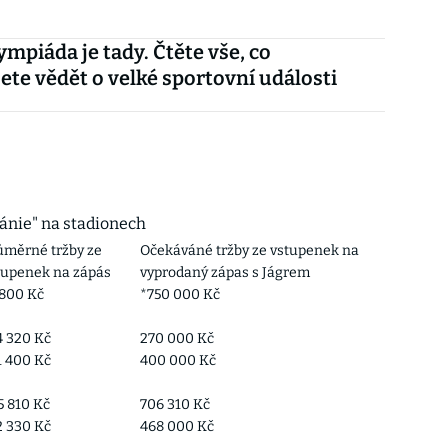
ympiáda je tady. Čtěte vše, co
ete vědět o velké sportovní události
ánie" na stadionech
ůměrné tržby ze
Očekáváné tržby ze vstupenek na
tupenek na zápás
vyprodaný zápas s Jágrem
 800 Kč
*750 000 Kč
4 320 Kč
270 000 Kč
1 400 Kč
400 000 Kč
5 810 Kč
706 310 Kč
2 330 Kč
468 000 Kč