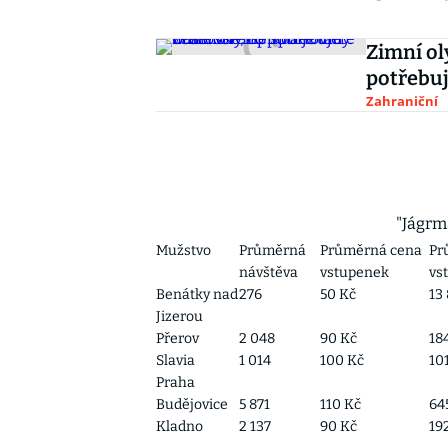
Zimní ol
potřebuj
Zahraniční
"Jágrm
Mužstvo
Průměrná
Průměrná cena
Pr
návštěva
vstupenek
vs
Benátky nad
276
50 Kč
13
Jizerou
Přerov
2 048
90 Kč
18
Slavia
1 014
100 Kč
10
Praha
Budějovice
5 871
110 Kč
64
Kladno
2 137
90 Kč
19