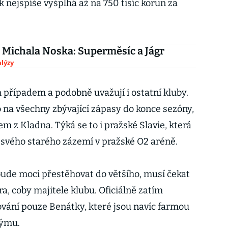
 nejspíše vyšplhá až na 750 tisíc korun za
 Michala Noska: Superměsíc a Jágr
lýzy
 případem a podobně uvažují i ostatní kluby.
na všechny zbývající zápasy do konce sezóny,
em z Kladna. Týká se to i pražské Slavie, která
 svého starého zázemí v pražské O2 aréně.
 bude moci přestěhovat do většího, musí čekat
a, coby majitele klubu. Oficiálně zatím
ování pouze Benátky, které jsou navíc farmou
 týmu.