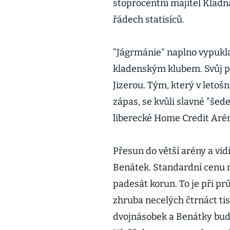
stoprocentní majitel Kladn
řádech statisíců.
"Jágrmánie" naplno vypukl
kladenským klubem. Svůj pr
Jizerou. Tým, který v letoš
zápas, se kvůli slavné "še
liberecké Home Credit Arén
Přesun do větší arény a vid
Benátek. Standardní cenu 
padesát korun. To je při p
zhruba necelých čtrnáct tis
dvojnásobek a Benátky budo