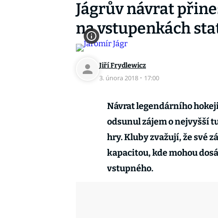
Jágrův návrat přin
na vstupenkách stat
Jiří Frydlewicz
3. února 2018
·
17:00
Návrat legendárního hokeji
odsunul zájem o nejvyšší t
hry. Kluby zvažují, že své 
kapacitou, kde mohou dos
vstupného.