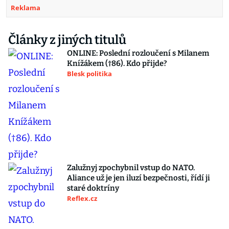
Reklama
Články z jiných titulů
ONLINE: Poslední rozloučení s Milanem
Knížákem (†86). Kdo přijde?
Blesk politika
Zalužnyj zpochybnil vstup do NATO.
Aliance už je jen iluzí bezpečnosti, řídí ji
staré doktríny
Reflex.cz