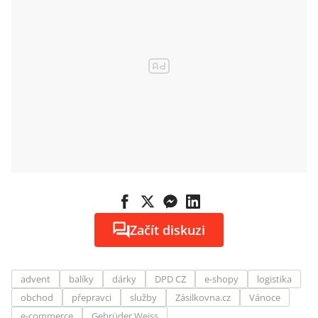
Začít diskuzi
advent
balíky
dárky
DPD CZ
e-shopy
logistika
obchod
přepravci
služby
Zásilkovna.cz
Vánoce
e-commerce
Gebrüder Weiss