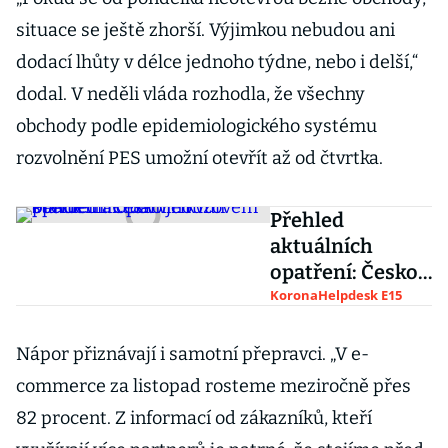
situace se ještě zhorší. Výjimkou nebudou ani
dodací lhůty v délce jednoho týdne, nebo i delší,“
dodal. V neděli vláda rozhodla, že všechny
obchody podle epidemiologického systému
rozvolnění PES umožní otevřít až od čtvrtka.
Přehled
aktuálních
opatření: Česko
je kvůli
KoronaHelpdesk E15
pandemii opět v
nouzovém stavu
Nápor přiznávají i samotní přepravci. „V e-
commerce za listopad rosteme meziročně přes
82 procent. Z informací od zákazníků, kteří