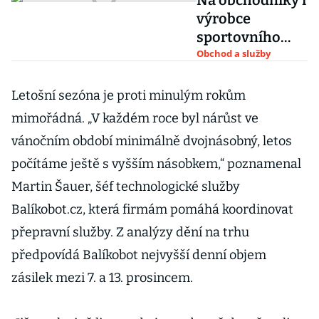
Na obchodníky i
výrobce
sportovního
vybavení tvrdě
Obchod a služby
dopadá nejistá
zimní sezona
Letošní sezóna je proti minulým rokům
mimořádná. „V každém roce byl nárůst ve
vánočním období minimálně dvojnásobný, letos
počítáme ještě s vyšším násobkem,“ poznamenal
Martin Šauer, šéf technologické služby
Balíkobot.cz, která firmám pomáhá koordinovat
přepravní služby. Z analýzy dění na trhu
předpovídá Balíkobot nejvyšší denní objem
zásilek mezi 7. a 13. prosincem.