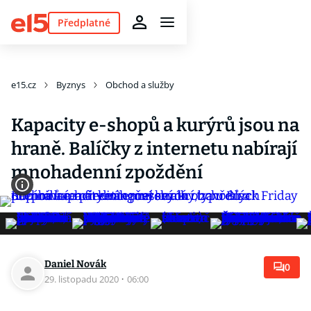
Předplatné
e15.cz
Byznys
Obchod a služby
Kapacity e-shopů a kurýrů jsou na
hraně. Balíčky z internetu nabírají
mnohadenní zpoždění
Daniel Novák
0
29. listopadu 2020
·
06:00