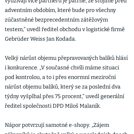
využívají více partnerů je patrné, že stojíme před
adventním obdobím, které bude pro všechny
zúčastněné bezprecedentním zátěžovým
testem,“ uvedl ředitel obchodu v logistické firmě
Gebrüder Weiss Jan Kodada.
Velký nárůst objemu přepravovaných balíků hlásí
i konkurence. „V současné chvíli máme situaci
pod kontrolou, a to i přes enormní meziroční
nárůst objemu balíků, který se za poslední dva
týdny vyšplhal přes 75 procent,“ uvedl generální
ředitel společnosti DPD Miloš Malaník.
Nápor potvrzují samotné e-shopy. „Zájem