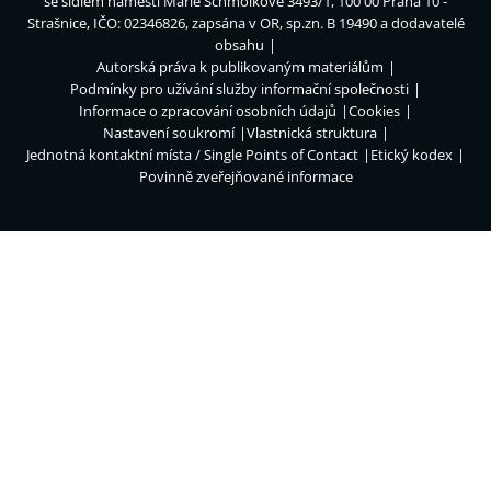
se sídlem náměstí Marie Schmolkové 3493/1, 100 00 Praha 10 -
Strašnice, IČO: 02346826, zapsána v OR, sp.zn. B 19490 a dodavatelé
obsahu
Autorská práva k publikovaným materiálům
Podmínky pro užívání služby informační společnosti
Informace o zpracování osobních údajů
Cookies
Nastavení soukromí
Vlastnická struktura
Jednotná kontaktní místa / Single Points of Contact
Etický kodex
Povinně zveřejňované informace