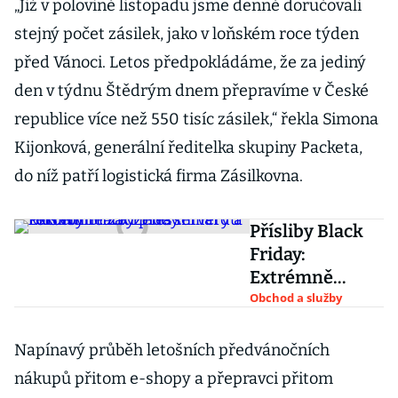
„Již v polovině listopadu jsme denně doručovali
stejný počet zásilek, jako v loňském roce týden
před Vánoci. Letos předpokládáme, že za jediný
den v týdnu Štědrým dnem přepravíme v České
republice více než 550 tisíc zásilek,“ řekla Simona
Kijonková, generální ředitelka skupiny Packeta,
do níž patří logistická firma Zásilkovna.
Přísliby Black
Friday:
Extrémně
zatížené
Obchod a služby
servery a
rekordní tržby
Napínavý průběh letošních předvánočních
přes miliardu
nákupů přitom e-shopy a přepravci přitom
korun