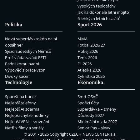
vysokých teplotách?
Jak na dokonalé letní mojito
6 lehkých letních salátů
Politika
Sport 2026
Nová superdávka: kdo na ní
MMA
dosáhne?
Fotbal 2026/27
Sjezd sudetských Němců
Hokej 2026
Proč vláda zavádí EET?
Tenis 2026
Padni komu padni
F1 2026
Výpověď z práce vzor
Atletika 2026
Divoký kačer
Cyklistika 2026
Technologie
Ekonomika
SpaceX na burze
Smrt OSVČ
Nejlepší telefony
Spořicí účty
Nejlepší AI zdarma
Superdávka – změny
Nejlepší chytré hodinky
Důchody 2027
Nejlepší VPN – srovnání
Minimální mzda 2027
Netflix filmy a seriály
Senior Pas – slevy
© 2001 - 2026 Copyright
CZECH NEWS CENTER a.s.