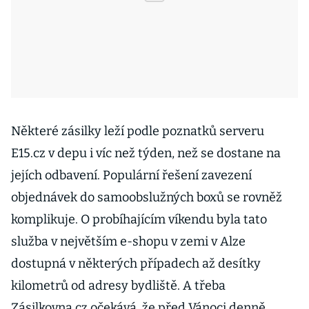
Některé zásilky leží podle poznatků serveru
E15.cz v depu i víc než týden, než se dostane na
jejích odbavení. Populární řešení zavezení
objednávek do samoobslužných boxů se rovněž
komplikuje. O probíhajícím víkendu byla tato
služba v největším e-shopu v zemi v Alze
dostupná v některých případech až desítky
kilometrů od adresy bydliště. A třeba
Zásilkovna.cz očekává, že před Vánoci denně