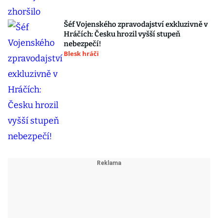
Šéf Vojenského zpravodajství exkluzivně v
Hráčích: Česku hrozil vyšší stupeň
nebezpečí!
Blesk hráči