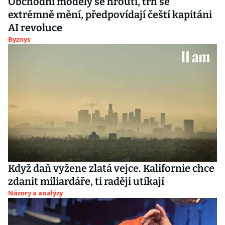
Obchodní modely se hroutí, trh se
extrémně mění, předpovídají čeští kapitáni
AI revoluce
Byznys
Když daň vyžene zlatá vejce. Kalifornie chce
zdanit miliardáře, ti raději utíkají
Názory a analýzy