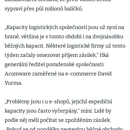
vypraví přes půl milionů balíčků.
„Kapacity logistických společností jsou už nyní na
hraně, většina je v tomto období i na dvojnásobku
běžných kapacit. Některé logistické firmy už tento
týden začaly omezovat příjem zásilek,“ říká
generální ředitel poradenské společnosti
Acomware zaměřené na e-commerce David
Vurma.
„Problémy jsou i u e-shopů, jejichž expediční
kapacity jsou často vyčerpány,“ míní. Lidé by
podle něj měli počítat se zpožděním zásilek.
„Pokud se od pondělka neotevřou běžné obchody,