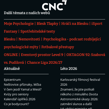
Další témata z našich webů
Moje Psychologie
Blesk Tlapky
Hráči na Blesku
iSport
Fantasy
Spotřebitelské testy
Blesku
Nemovitosti
Psychologika - podcast rozbíjející
psychologické mýty
Fotbalové přestupy
ONLINE
Eventový prostor Level 9
OKTAGON 92: Szabová
vs. Pudilová
Chance Liga 2026/27
Aktuálně
Léto 2026
Epicentrum
Karlovarský filmový festival
Neštovice: příznaky, léčba
2026
V čem jezdí Yamal a Mesii?
Znamení, že jste potkali
Kvízy pro seniory
někoho z minulého života
Kalendář úplňků 2026
Astronomické úkazy 2026:
Co je bodycount?
zatmění slunce a další
Jak obléci miminko při