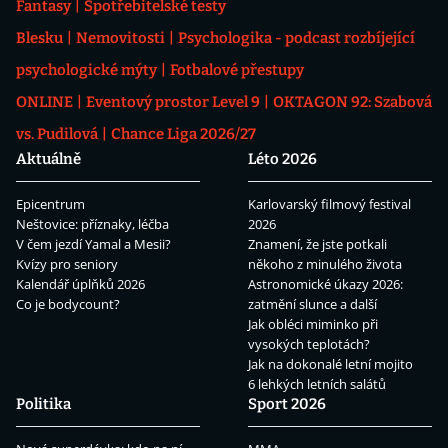
Fantasy
Spotřebitelské testy
Blesku
Nemovitosti
Psychologika - podcast rozbíjející
psychologické mýty
Fotbalové přestupy
ONLINE
Eventový prostor Level 9
OKTAGON 92: Szabová
vs. Pudilová
Chance Liga 2026/27
Aktuálně
Léto 2026
Epicentrum
Karlovarský filmový festival
Neštovice: příznaky, léčba
2026
V čem jezdí Yamal a Mesii?
Znamení, že jste potkali
Kvízy pro seniory
někoho z minulého života
Kalendář úplňků 2026
Astronomické úkazy 2026:
Co je bodycount?
zatmění slunce a další
Jak obléci miminko při
vysokých teplotách?
Jak na dokonalé letní mojito
6 lehkých letních salátů
Politika
Sport 2026