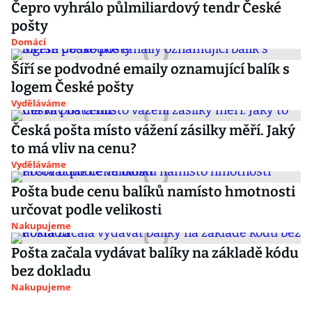
Čepro vyhrálo půlmiliardový tendr České
pošty
Domácí
Šíří se podvodné emaily oznamující balík s
logem České pošty
Vyděláváme
Česká pošta místo vážení zásilky měří. Jaký
to má vliv na cenu?
Vyděláváme
Pošta bude cenu balíků namísto hmotnosti
určovat podle velikosti
Nakupujeme
Pošta začala vydávat balíky na základě kódu
bez dokladu
Nakupujeme