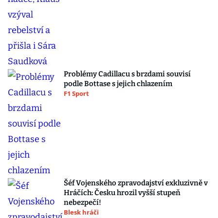
Problémy Cadillacu s brzdami souvisí
podle Bottase s jejich chlazením
F1 Sport
Šéf Vojenského zpravodajství exkluzivně v
Hráčích: Česku hrozil vyšší stupeň
nebezpečí!
Blesk hráči