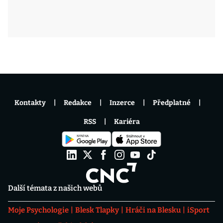
Kontakty
Redakce
Inzerce
Předplatné
RSS
Kariéra
Další témata z našich webů
Moje Psychologie
Blesk Tlapky
Hráči na Blesku
iSport