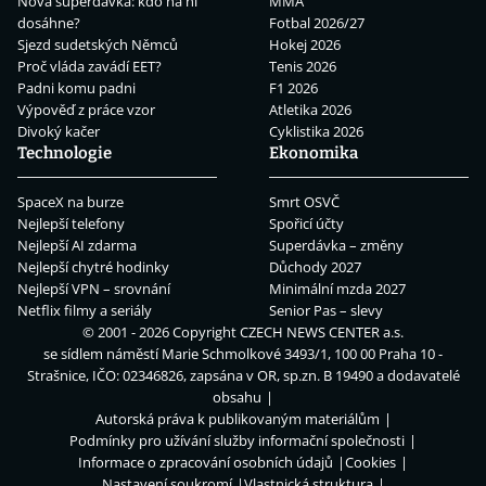
Nová superdávka: kdo na ní
MMA
dosáhne?
Fotbal 2026/27
Sjezd sudetských Němců
Hokej 2026
Proč vláda zavádí EET?
Tenis 2026
Padni komu padni
F1 2026
Výpověď z práce vzor
Atletika 2026
Divoký kačer
Cyklistika 2026
Technologie
Ekonomika
SpaceX na burze
Smrt OSVČ
Nejlepší telefony
Spořicí účty
Nejlepší AI zdarma
Superdávka – změny
Nejlepší chytré hodinky
Důchody 2027
Nejlepší VPN – srovnání
Minimální mzda 2027
Netflix filmy a seriály
Senior Pas – slevy
© 2001 - 2026 Copyright
CZECH NEWS CENTER a.s.
se sídlem náměstí Marie Schmolkové 3493/1, 100 00 Praha 10 -
Strašnice, IČO: 02346826, zapsána v OR, sp.zn. B 19490 a dodavatelé
obsahu
Autorská práva k publikovaným materiálům
Podmínky pro užívání služby informační společnosti
Informace o zpracování osobních údajů
Cookies
Nastavení soukromí
Vlastnická struktura