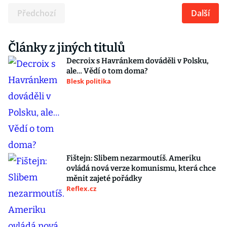
Předchozí
Další
Články z jiných titulů
Decroix s Havránkem dováděli v Polsku,
ale… Vědí o tom doma?
Blesk politika
Fištejn: Slibem nezarmoutíš. Ameriku
ovládá nová verze komunismu, která chce
měnit zajeté pořádky
Reflex.cz