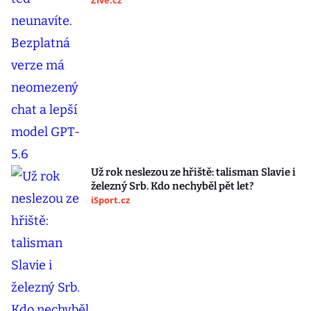
Živě.cz
Už rok neslezou ze hřiště: talisman Slavie i
železný Srb. Kdo nechyběl pět let?
iSport.cz