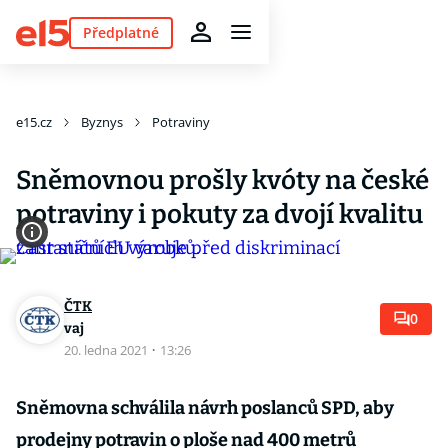
Předplatné
e15.cz
Byznys
Potraviny
Sněmovnou prošly kvóty na české
potraviny i pokuty za dvojí kvalitu
ČTK
0
vaj
20. ledna 2021
·
13:26
Sněmovna schválila návrh poslanců SPD, aby
prodejny potravin o ploše nad 400 metrů