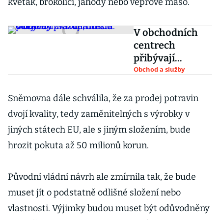
květák, brokolici, jahody nebo vepřové maso.
V obchodních
centrech
přibývají
prázdná místa.
Obchod a služby
Obchody
zvažují, odkud
Sněmovna dále schválila, že za prodej potravin
odejít
dvojí kvality, tedy zaměnitelných s výrobky v
jiných státech EU, ale s jiným složením, bude
hrozit pokuta až 50 milionů korun.
Původní vládní návrh ale zmírnila tak, že bude
muset jít o podstatně odlišné složení nebo
vlastnosti. Výjimky budou muset být odůvodněny