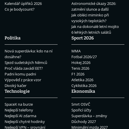
Kalendář úplňků 2026
Astronomické úkazy 2026:
Co je bodycount?
zatmění slunce a další
Jak obléci miminko při
vysokých teplotách?
Jak na dokonalé letní mojito
6 lehkých letních salátů
Politika
Sport 2026
Nová superdávka: kdo na ní
MMA
dosáhne?
Fotbal 2026/27
Sjezd sudetských Němců
Hokej 2026
Proč vláda zavádí EET?
Tenis 2026
Padni komu padni
F1 2026
Výpověď z práce vzor
Atletika 2026
Divoký kačer
Cyklistika 2026
Technologie
Ekonomika
SpaceX na burze
Smrt OSVČ
Nejlepší telefony
Spořicí účty
Nejlepší AI zdarma
Superdávka – změny
Nejlepší chytré hodinky
Důchody 2027
Nejlepší VPN – srovnání
Minimální mzda 2027