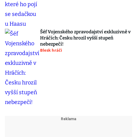
Šéf Vojenského zpravodajství exkluzivně v
Hráčích: Česku hrozil vyšší stupeň
nebezpečí!
Blesk hráči