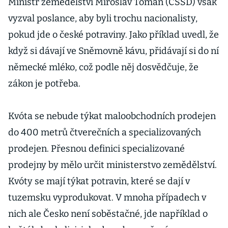
Ministr zemědělství Miroslav Toman (ČSSD) však
vyzval poslance, aby byli trochu nacionalisty,
pokud jde o české potraviny. Jako příklad uvedl, že
když si dávají ve Sněmovně kávu, přidávají si do ní
německé mléko, což podle něj dosvědčuje, že
zákon je potřeba.
Kvóta se nebude týkat maloobchodních prodejen
do 400 metrů čtverečních a specializovaných
prodejen. Přesnou definici specializované
prodejny by mělo určit ministerstvo zemědělství.
Kvóty se mají týkat potravin, které se dají v
tuzemsku vyprodukovat. V mnoha případech v
nich ale Česko není soběstačné, jde například o