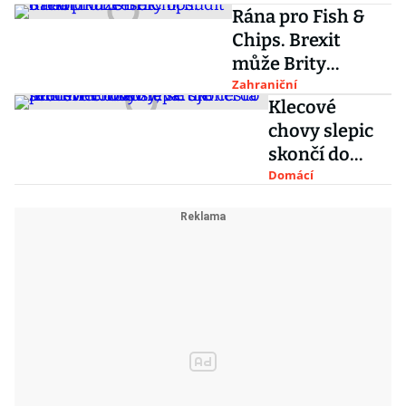
Rána pro Fish &
Chips. Brexit
může Brity
ochudit o nabídku
Zahraniční
Klecové
tresek
chovy slepic
skončí do
sedmi let.
Domácí
Otevírá se tím
cesta pro
levné dovozy,
varuje
ministr
Toman