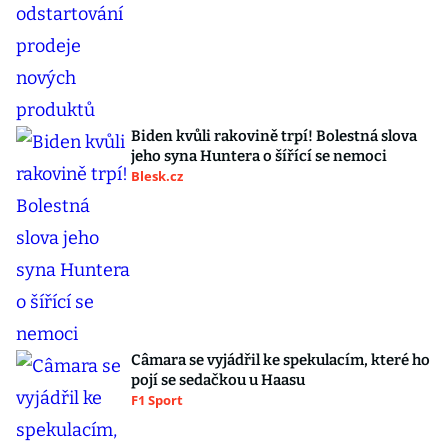
Biden kvůli rakovině trpí! Bolestná slova
jeho syna Huntera o šířící se nemoci
Blesk.cz
Câmara se vyjádřil ke spekulacím, které ho
pojí se sedačkou u Haasu
F1 Sport