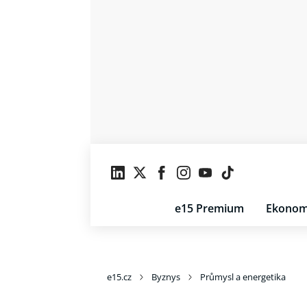
e15 Premium
Ekonom
e15.cz
Byznys
Průmysl a energetika