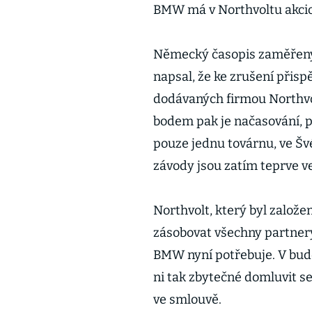
BMW má v Northvoltu akciov
Německý časopis zaměřen
napsal, že ke zrušení přispě
dodávaných firmou Northvo
bodem pak je načasování, 
pouze jednu továrnu, ve Šv
závody jsou zatím teprve ve
Northvolt, který byl založe
zásobovat všechny partnery
BMW nyní potřebuje. V budo
ni tak zbytečné domluvit s
ve smlouvě.