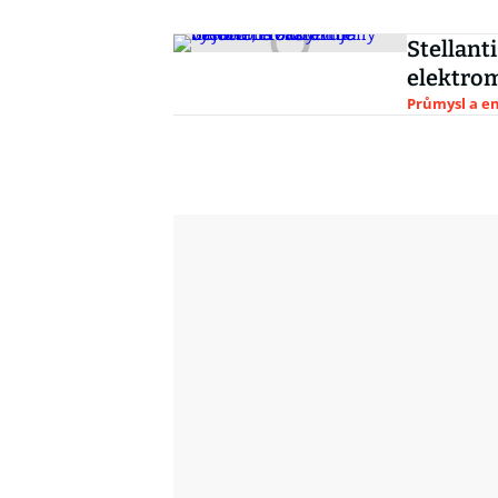
Stellant
elektrom
Průmysl a e