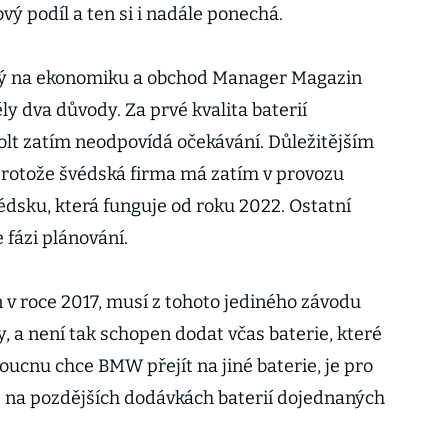
ý podíl a ten si i nadále ponechá.
ý na ekonomiku a obchod Manager Magazin
ly dva důvody. Za prvé kvalita baterií
lt zatím neodpovídá očekávání. Důležitějším
protože švédská firma má zatím v provozu
édsku, která funguje od roku 2022. Ostatní
 fázi plánování.
n v roce 2017, musí z tohoto jediného závodu
, a není tak schopen dodat včas baterie, které
ucnu chce BMW přejít na jiné baterie, je pro
e na pozdějších dodávkách baterií dojednaných