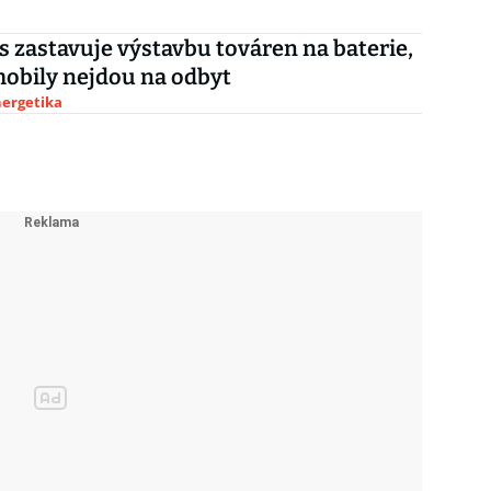
is zastavuje výstavbu továren na baterie,
obily nejdou na odbyt
nergetika