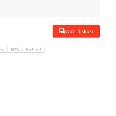
Začít diskuzi
sko
BMW
Northvolt