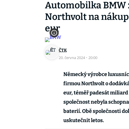
Automobilka BMW z
Northvolt na nákup 
eur
ČTK
20. června 2024
·
20:00
Německý výrobce luxusníc
firmou Northvolt o dodávká
eur, téměř padesát miliar
společnost nebyla schopna
baterií. Obě společnosti d
uskutečnit letos.