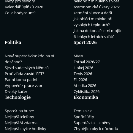
Kvízy pro seniory
někoho z minulého života
Kalendář úplňků 2026
Astronomické úkazy 2026:
Co je bodycount?
zatmění slunce a další
Jak obléci miminko při
vysokých teplotách?
Jak na dokonalé letní mojito
6 lehkých letních salátů
Politika
Sport 2026
Nová superdávka: kdo na ní
MMA
dosáhne?
Fotbal 2026/27
Sjezd sudetských Němců
Hokej 2026
Proč vláda zavádí EET?
Tenis 2026
Padni komu padni
F1 2026
Výpověď z práce vzor
Atletika 2026
Divoký kačer
Cyklistika 2026
Technologie
Ekonomika
SpaceX na burze
Temu a clo
Nejlepší telefony
Spořicí účty
Nejlepší AI zdarma
Superdávka – změny
Nejlepší chytré hodinky
Chybějící roky k důchodu