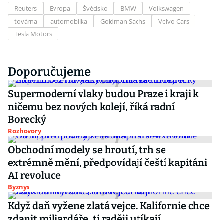
Reuters
Evropa
Švédsko
BMW
Volkswagen
továrna
automobilka
Goldman Sachs
Volvo Cars
Tesla Motors
Doporučujeme
Supermoderní vlaky budou Praze i kraji k
ničemu bez nových kolejí, říká radní
Borecký
Rozhovory
Obchodní modely se hroutí, trh se
extrémně mění, předpovídají čeští kapitáni
AI revoluce
Byznys
Když daň vyžene zlatá vejce. Kalifornie chce
zdanit miliardáře, ti raději utíkají