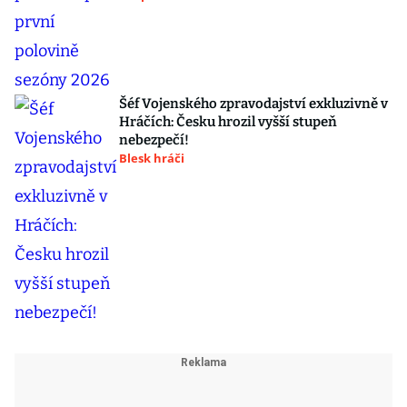
Šéf Vojenského zpravodajství exkluzivně v
Hráčích: Česku hrozil vyšší stupeň
nebezpečí!
Blesk hráči