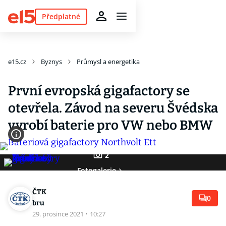
Předplatné
e15.cz
Byznys
Průmysl a energetika
První evropská gigafactory se
otevřela. Závod na severu Švédska
vyrobí baterie pro VW nebo BMW
2
Fotogalerie
ČTK
0
bru
29. prosince 2021
·
10:27