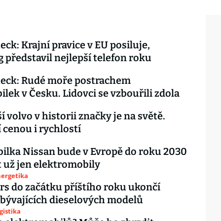
eck: Krajní pravice v EU posiluje,
představil nejlepší telefon roku
heck: Rudé moře postrachem
lek v Česku. Lidovci se vzbouřili zdola
 volvo v historii značky je na světě.
 cenou i rychlostí
lka Nissan bude v Evropě do roku 2030
 už jen elektromobily
nergetika
rs do začátku příštího roku ukončí
bývajících dieselových modelů
gistika