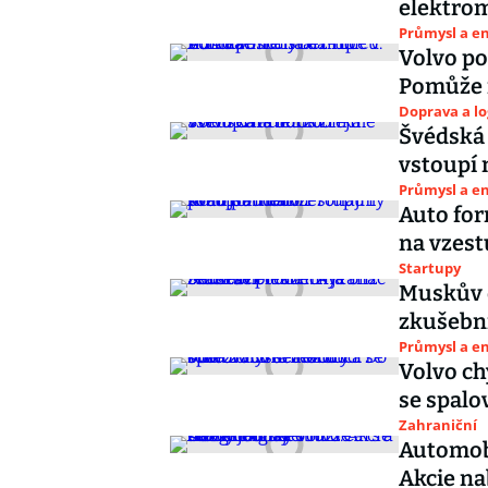
elektromo
Průmysl a e
Volvo po
Pomůže 
Doprava a lo
Švédská 
vstoupí 
Průmysl a e
Auto fo
na vzest
Startupy
Muskův e
zkušební 
Průmysl a e
Volvo ch
se spalo
Zahraniční
Automobi
Akcie n