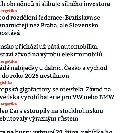
h obrněnců si slibuje silného investora
nergetika
t od rozdělení federace: Bratislava se
dynamičtěji než Praha, ale Slovensko
aostává
nsko přichází už pátá automobilka.
staví závod na výrobu elektromobilů
nergetika
ádá nabíječky u dálnic. Česko a východ
 do roku 2025 nestihnou
gistika
ropská gigafactory se otevřela. Závod na
Švédska vyrobí baterie pro VW nebo BMW
nergetika
lvo Cars vstoupily na stockholmskou
Debutovaly výrazným růstem
rs na burzu vstoupí 28. října, nabídka ho