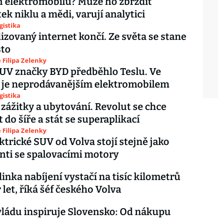
 elektromobilů? Může ho zbrzdit
ek niklu a mědi, varují analytici
gistika
izovaný internet končí. Ze světa se stane
sto
Filipa Zelenky
UV značky BYD předběhlo Teslu. Ve
 je neprodávanějším elektromobilem
gistika
 zážitky a ubytování. Revolut se chce
 do šíře a stát se superaplikací
Filipa Zelenky
ektrické SUV od Volva stojí stejně jako
ti se spalovacími motory
inka nabíjení vystačí na tisíc kilometrů
 let, říká šéf českého Volva
ládu inspiruje Slovensko: Od nákupu