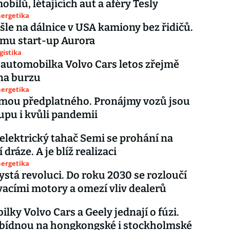
bilů, létajících aut a aféry Tesly
nergetika
šle na dálnice v USA kamiony bez řidičů.
mu start-up Aurora
gistika
automobilka Volvo Cars letos zřejmě
na burzu
nergetika
rmou předplatného. Pronájmy vozů jsou
upu i kvůli pandemii
lektrický tahač Semi se prohání na
dráze. A je blíž realizaci
nergetika
ystá revoluci. Do roku 2030 se rozloučí
vacími motory a omezí vliv dealerů
lky Volvo Cars a Geely jednají o fúzi.
abídnou na hongkongské i stockholmské