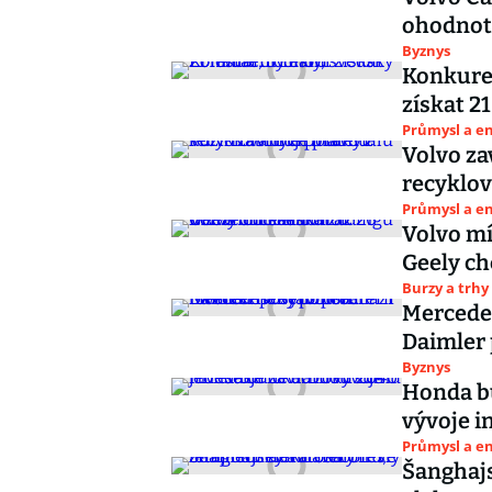
ohodnotí
Byznys
Konkuren
získat 2
Průmysl a e
Volvo za
recyklo
Průmysl a e
Volvo mí
Geely ch
Burzy a trhy
Mercedes
Daimler 
Byznys
Honda bu
vývoje i
Průmysl a e
Šanghaj