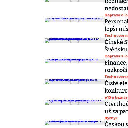
Rozmach
nedostat
Doprava a lo
Personal
lepší mí
Technoverse 
Čínské S
Švédsku
Doprava a lo
Finance,
rozkročit
Technoverse 
Čistě el
konkuren
e15 a byznys
Čtvrthod
už za pár
Byznys
Českou v