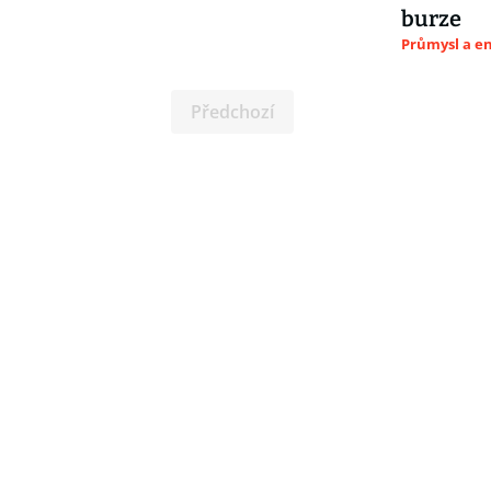
burze
Průmysl a e
Předchozí