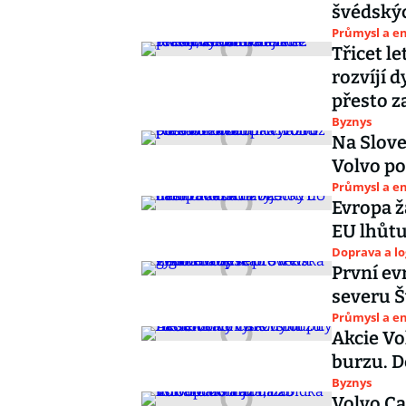
švédskýc
Průmysl a e
Třicet le
rozvíjí 
přesto z
Byznys
Na Slove
Volvo po
Průmysl a e
Evropa ž
EU lhůtu
Doprava a lo
První ev
severu 
Průmysl a e
Akcie Vo
burzu. 
Byznys
Volvo Ca