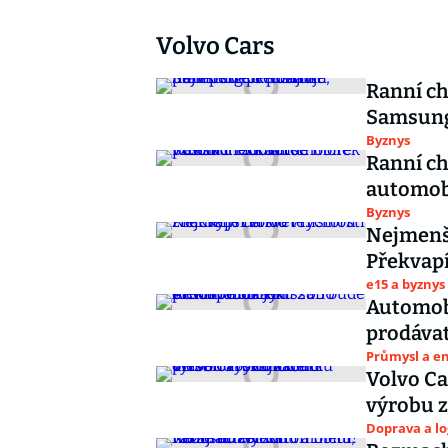
Volvo Cars
Ranní ch
Samsung 
Byznys
Ranní c
automobi
Byznys
Nejmenší
Překvapí
e15 a byznys
Automobi
prodávat
Průmysl a e
Volvo Ca
výrobu z
Doprava a lo