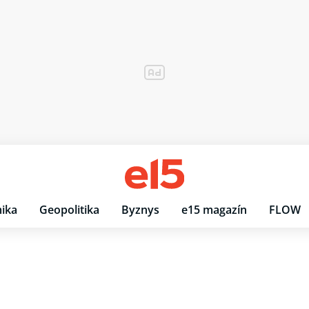
ika
Geopolitika
Byznys
e15 magazín
FLOW