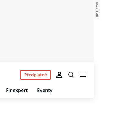
Předplatné
Finexpert
Eventy