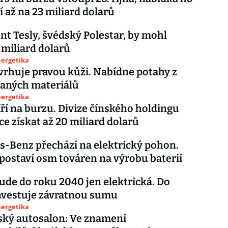
 až na 23 miliard dolarů
t Tesly, švédský Polestar, by mohl
1 miliard dolarů
nergetika
vrhuje pravou kůži. Nabídne potahy z
vaných materiálů
nergetika
ří na burzu. Divize čínského holdingu
ce získat až 20 miliard dolarů
-Benz přechází na elektrický pohon.
postaví osm továren na výrobu baterií
de do roku 2040 jen elektrická. Do
nvestuje závratnou sumu
nergetika
ský autosalon: Ve znamení