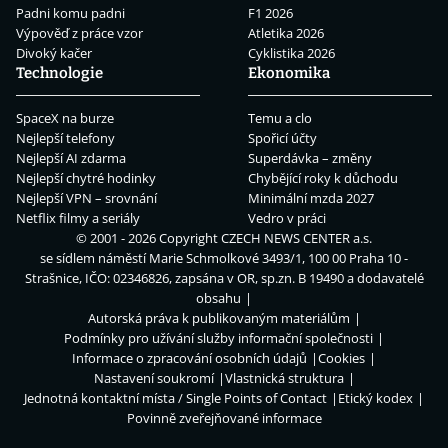
Padni komu padni
F1 2026
Výpověď z práce vzor
Atletika 2026
Divoký kačer
Cyklistika 2026
Technologie
Ekonomika
SpaceX na burze
Temu a clo
Nejlepší telefony
Spořicí účty
Nejlepší AI zdarma
Superdávka – změny
Nejlepší chytré hodinky
Chybějící roky k důchodu
Nejlepší VPN – srovnání
Minimální mzda 2027
Netflix filmy a seriály
Vedro v práci
© 2001 - 2026 Copyright
CZECH NEWS CENTER a.s.
se sídlem náměstí Marie Schmolkové 3493/1, 100 00 Praha 10 -
Strašnice, IČO: 02346826, zapsána v OR, sp.zn. B 19490 a dodavatelé
obsahu
Autorská práva k publikovaným materiálům
Podmínky pro užívání služby informační společnosti
Informace o zpracování osobních údajů
Cookies
Nastavení soukromí
Vlastnická struktura
Jednotná kontaktní místa / Single Points of Contact
Etický kodex
Povinně zveřejňované informace