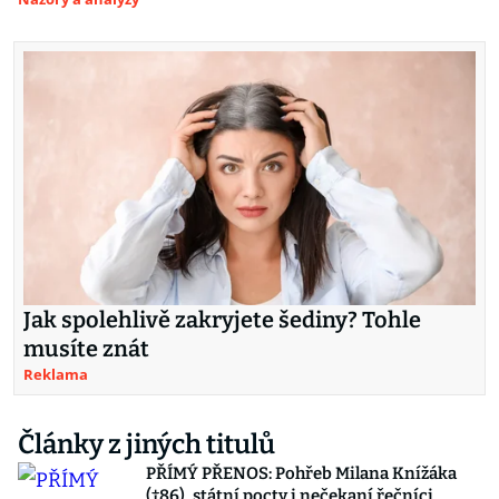
Jak spolehlivě zakryjete šediny? Tohle
musíte znát
Reklama
Články z jiných titulů
PŘÍMÝ PŘENOS: Pohřeb Milana Knížáka
(†86), státní pocty i nečekaní řečníci