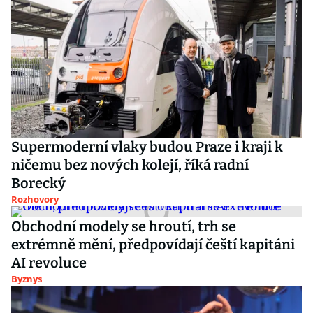
Supermoderní vlaky budou Praze i kraji k
ničemu bez nových kolejí, říká radní
Borecký
Rozhovory
Obchodní modely se hroutí, trh se
extrémně mění, předpovídají čeští kapitáni
AI revoluce
Byznys