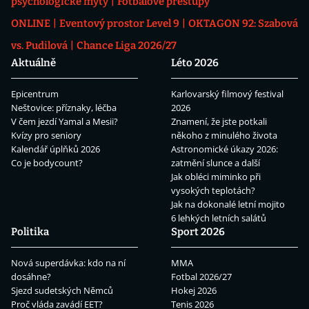
psychologické mýty
Fotbalové přestupy
ONLINE
Eventový prostor Level 9
OKTAGON 92: Szabová
vs. Pudilová
Chance Liga 2026/27
Aktuálně
Léto 2026
Epicentrum
Karlovarský filmový festival
Neštovice: příznaky, léčba
2026
V čem jezdí Yamal a Mesii?
Znamení, že jste potkali
Kvízy pro seniory
někoho z minulého života
Kalendář úplňků 2026
Astronomické úkazy 2026:
Co je bodycount?
zatmění slunce a další
Jak obléci miminko při
vysokých teplotách?
Jak na dokonalé letní mojito
6 lehkých letních salátů
Politika
Sport 2026
Nová superdávka: kdo na ní
MMA
dosáhne?
Fotbal 2026/27
Sjezd sudetských Němců
Hokej 2026
Proč vláda zavádí EET?
Tenis 2026