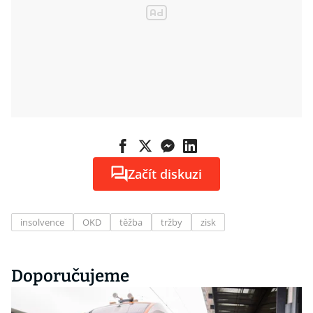
Začít diskuzi
insolvence
OKD
těžba
tržby
zisk
Doporučujeme