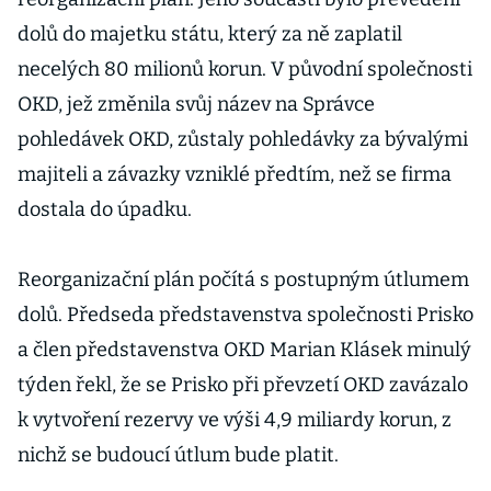
dolů do majetku státu, který za ně zaplatil
necelých 80 milionů korun. V původní společnosti
OKD, jež změnila svůj název na Správce
pohledávek OKD, zůstaly pohledávky za bývalými
majiteli a závazky vzniklé předtím, než se firma
dostala do úpadku.
Reorganizační plán počítá s postupným útlumem
dolů. Předseda představenstva společnosti Prisko
a člen představenstva OKD Marian Klásek minulý
týden řekl, že se Prisko při převzetí OKD zavázalo
k vytvoření rezervy ve výši 4,9 miliardy korun, z
nichž se budoucí útlum bude platit.