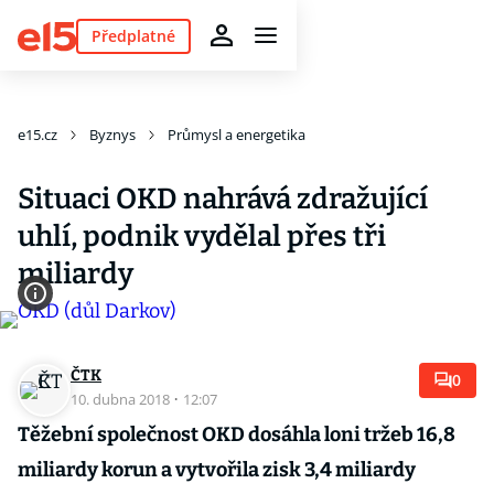
Předplatné
e15.cz
Byznys
Průmysl a energetika
Situaci OKD nahrává zdražující
uhlí, podnik vydělal přes tři
miliardy
ČTK
0
10. dubna 2018
·
12:07
Těžební společnost OKD dosáhla loni tržeb 16,8
miliardy korun a vytvořila zisk 3,4 miliardy