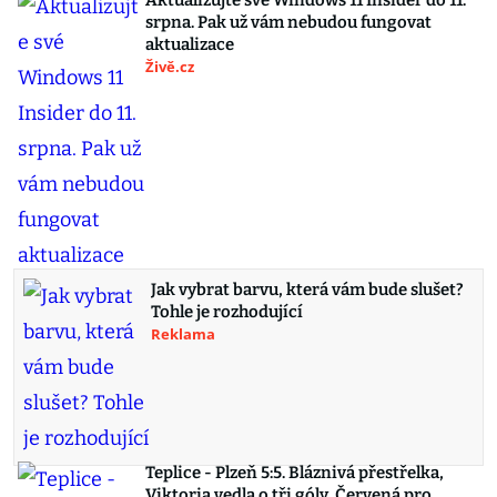
Aktualizujte své Windows 11 Insider do 11.
srpna. Pak už vám nebudou fungovat
aktualizace
Živě.cz
Jak vybrat barvu, která vám bude slušet?
Tohle je rozhodující
Reklama
Teplice - Plzeň 5:5. Bláznivá přestřelka,
Viktoria vedla o tři góly. Červená pro