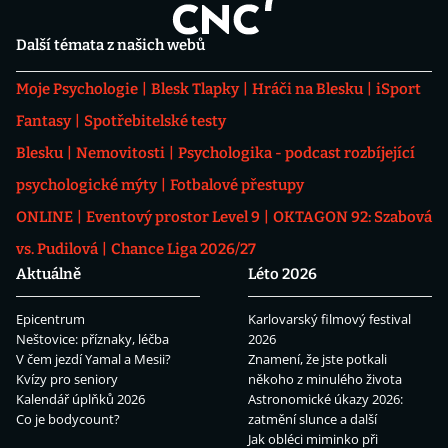
Další témata z našich webů
Moje Psychologie
Blesk Tlapky
Hráči na Blesku
iSport
Fantasy
Spotřebitelské testy
Blesku
Nemovitosti
Psychologika - podcast rozbíjející
psychologické mýty
Fotbalové přestupy
ONLINE
Eventový prostor Level 9
OKTAGON 92: Szabová
vs. Pudilová
Chance Liga 2026/27
Aktuálně
Léto 2026
Epicentrum
Karlovarský filmový festival
Neštovice: příznaky, léčba
2026
V čem jezdí Yamal a Mesii?
Znamení, že jste potkali
Kvízy pro seniory
někoho z minulého života
Kalendář úplňků 2026
Astronomické úkazy 2026:
Co je bodycount?
zatmění slunce a další
Jak obléci miminko při