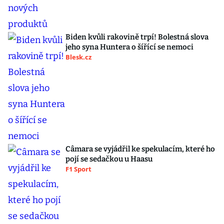
Biden kvůli rakovině trpí! Bolestná slova
jeho syna Huntera o šířící se nemoci
Blesk.cz
Câmara se vyjádřil ke spekulacím, které ho
pojí se sedačkou u Haasu
F1 Sport