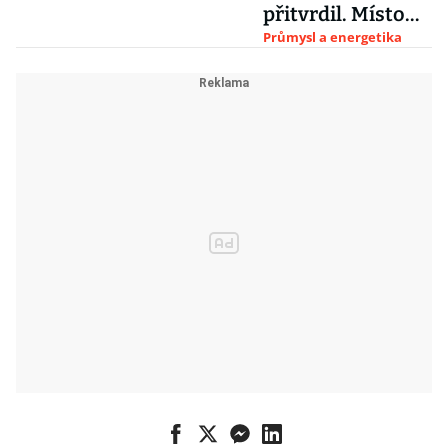
přitvrdil. Místo
stamilionů žádá
Průmysl a energetika
2,8 miliardy