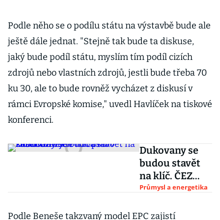
Podle něho se o podílu státu na výstavbě bude ale
ještě dále jednat. "Stejně tak bude ta diskuse,
jaký bude podíl státu, myslím tím podíl cizích
zdrojů nebo vlastních zdrojů, jestli bude třeba 70
ku 30, ale to bude rovněž vycházet z diskusí v
rámci Evropské komise," uvedl Havlíček na tiskové
konferenci.
Dukovany se
budou stavět
na klíč. ČEZ
bude mít právo
Průmysl a energetika
zasahovat jen
do části
Podle Beneše takzvaný model EPC zajistí