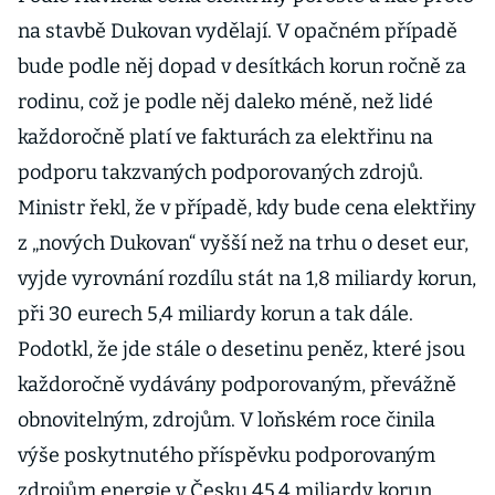
na stavbě Dukovan vydělají. V opačném případě
bude podle něj dopad v desítkách korun ročně za
rodinu, což je podle něj daleko méně, než lidé
každoročně platí ve fakturách za elektřinu na
podporu takzvaných podporovaných zdrojů.
Ministr řekl, že v případě, kdy bude cena elektřiny
z „nových Dukovan“ vyšší než na trhu o deset eur,
vyjde vyrovnání rozdílu stát na 1,8 miliardy korun,
při 30 eurech 5,4 miliardy korun a tak dále.
Podotkl, že jde stále o desetinu peněz, které jsou
každoročně vydávány podporovaným, převážně
obnovitelným, zdrojům. V loňském roce činila
výše poskytnutého příspěvku podporovaným
zdrojům energie v Česku 45,4 miliardy korun.