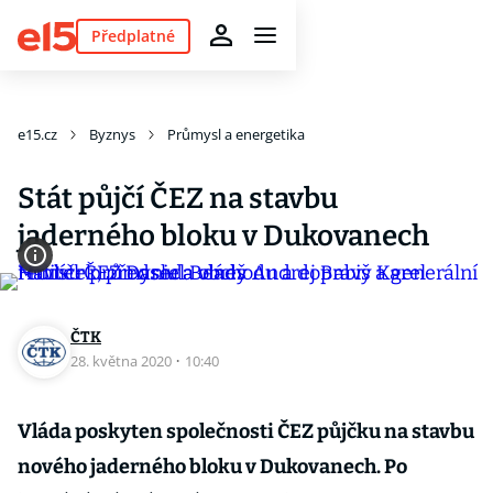
Předplatné
e15.cz
Byznys
Průmysl a energetika
Stát půjčí ČEZ na stavbu
jaderného bloku v Dukovanech
ČTK
28. května 2020
·
10:40
Vláda poskyten společnosti ČEZ půjčku na stavbu
nového jaderného bloku v Dukovanech. Po