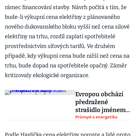
rámec financování stavby. Návrh počítá s tím, že
bude-li výkupní cena elektřiny z plánovaného
nového dukovanského bloku vyšší než cena silové
elektřiny na trhu, rozdíl zaplatí spotřebitelé
prostřednictvím síťových tarifů. Ve druhém
případě, kdy výkupní cena bude nižší než cena na
trhu, bude dopad na spotřebitele opačný. Záměr
kritizovaly ekologické organizace.
Evropou obchází
předražené
strašidlo jménem
Hinkley Point
Průmysl a energetika
Podle Havlíčka cena elektřiny poroste a lidé proto