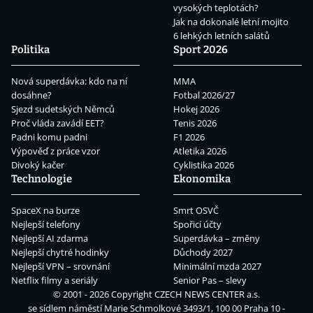
vysokých teplotách?
Jak na dokonalé letní mojito
6 lehkých letních salátů
Politika
Sport 2026
Nová superdávka: kdo na ní
MMA
dosáhne?
Fotbal 2026/27
Sjezd sudetských Němců
Hokej 2026
Proč vláda zavádí EET?
Tenis 2026
Padni komu padni
F1 2026
Výpověď z práce vzor
Atletika 2026
Divoký kačer
Cyklistika 2026
Technologie
Ekonomika
SpaceX na burze
Smrt OSVČ
Nejlepší telefony
Spořicí účty
Nejlepší AI zdarma
Superdávka – změny
Nejlepší chytré hodinky
Důchody 2027
Nejlepší VPN – srovnání
Minimální mzda 2027
Netflix filmy a seriály
Senior Pas – slevy
© 2001 - 2026 Copyright
CZECH NEWS CENTER a.s.
se sídlem náměstí Marie Schmolkové 3493/1, 100 00 Praha 10 -