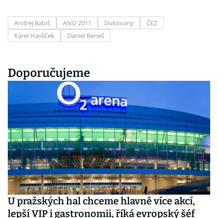
Andrej Babiš
ANO 2011
Dukovany
ČEZ
Karel Havlíček
Daniel Beneš
Doporučujeme
U pražských hal chceme hlavně více akcí,
lepší VIP i gastronomii, říká evropský šéf