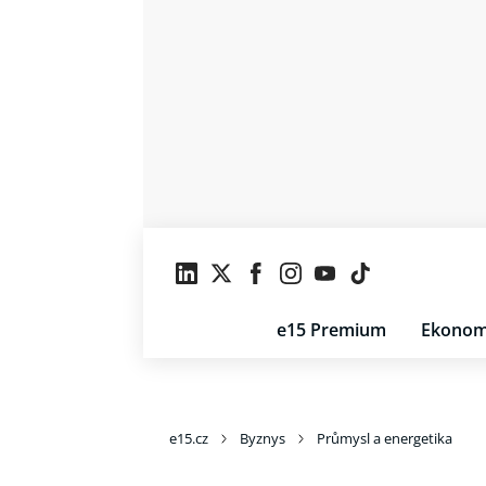
e15 Premium
Ekonom
e15.cz
Byznys
Průmysl a energetika