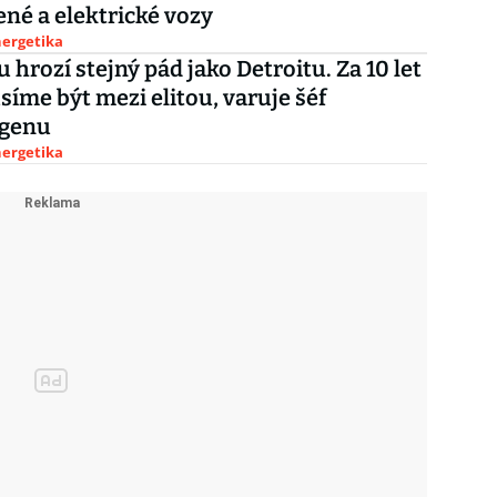
né a elektrické vozy
nergetika
hrozí stejný pád jako Detroitu. Za 10 let
íme být mezi elitou, varuje šéf
genu
nergetika