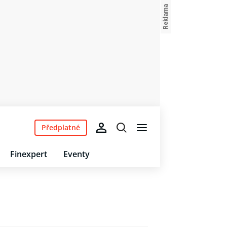
Předplatné
Finexpert
Eventy