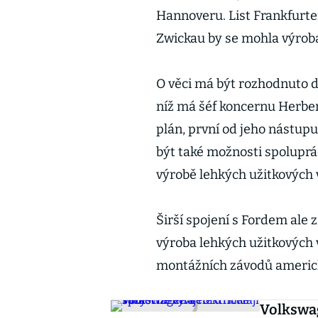
Hannoveru. List Frankfurte
Zwickau by se mohla výroba 
O věci má být rozhodnuto d
níž má šéf koncernu Herber
plán, první od jeho nástupu
být také možnosti spolupr
výrobě lehkých užitkových v
Širší spojení s Fordem ale
výroba lehkých užitkových 
montážních závodů americk
Volkswag