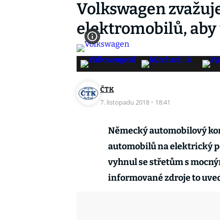
Volkswagen zvažuje
elektromobilů, aby
ČTK
7. listopadu 2018
·
18:41
Německý automobilový kon
automobilů na elektrický p
vyhnul se střetům s mocný
informované zdroje to uve