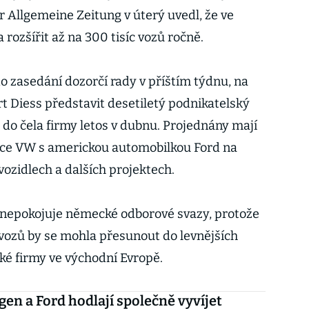
r Allgemeine Zeitung v úterý uvedl, že ve
rozšířit až na 300 tisíc vozů ročně.
o zasedání dozorčí rady v příštím týdnu, na
t Diess představit desetiletý podnikatelský
 do čela firmy letos v dubnu. Projednány mají
áce VW s americkou automobilkou Ford na
ozidlech a dalších projektech.
 znepokojuje německé odborové svazy, protože
vozů by se mohla přesunout do levnějších
é firmy ve východní Evropě.
en a Ford hodlají společně vyvíjet