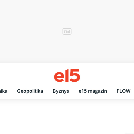
ika
Geopolitika
Byznys
e15 magazín
FLOW