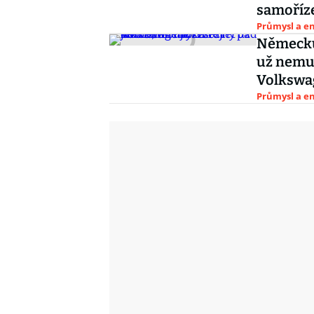
samoříze
Průmysl a e
Německu 
už nemus
Volkswa
Průmysl a e