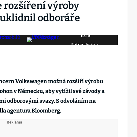
 rozšíření výroby
 uklidnil odboráře
5
Fotogalerie
cern Volkswagen možná rozšíří výrobu
ohon v Německu, aby vytížil své závody a
mi odborovými svazy. S odvoláním na
dla agentura Bloomberg.