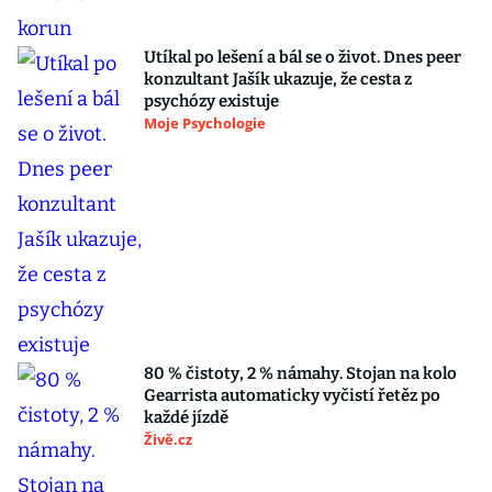
Utíkal po lešení a bál se o život. Dnes peer
konzultant Jašík ukazuje, že cesta z
psychózy existuje
Moje Psychologie
80 % čistoty, 2 % námahy. Stojan na kolo
Gearrista automaticky vyčistí řetěz po
každé jízdě
Živě.cz