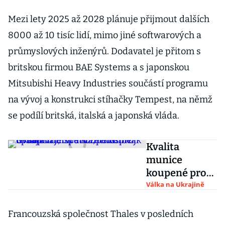
Mezi lety 2025 až 2028 plánuje přijmout dalších
8000 až 10 tisíc lidí, mimo jiné softwarových a
průmyslových inženýrů. Dodavatel je přitom s
britskou firmou BAE Systems a s japonskou
Mitsubishi Heavy Industries součástí programu
na vývoj a konstrukci stíhačky Tempest, na němž
se podílí britská, italská a japonská vláda.
Kvalita
munice
koupené pro
Ukrajinu je
Válka na Ukrajině
špatná,
musíme ji
Francouzská společnost Thales v posledních