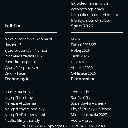
Jak obléci miminko při
vysokých teplotách?
Jak na dokonalé letní mojito
6 lehkých letních salátů
Politika
Sport 2026
Nová superdávka: kdo na ní
MMA
dosáhne?
Fotbal 2026/27
Sjezd sudetských Němců
Hokej 2026
Proč vláda zavádí EET?
Tenis 2026
Padni komu padni
F1 2026
Výpověď z práce vzor
Atletika 2026
Divoký kačer
Cyklistika 2026
Technologie
Ekonomika
SpaceX na burze
Temu a clo
Nejlepší telefony
Spořicí účty
Nejlepší AI zdarma
Superdávka – změny
Nejlepší chytré hodinky
Chybějící roky k důchodu
Nejlepší VPN – srovnání
Minimální mzda 2027
Netflix filmy a seriály
Vedro v práci
© 2001 - 2026 Copyright
CZECH NEWS CENTER a.s.