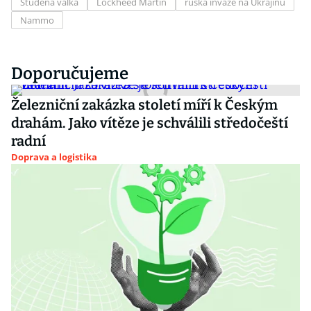
Studená válka
Lockheed Martin
ruská invaze na Ukrajinu
Nammo
Doporučujeme
Železniční zakázka století míří k Českým
drahám. Jako vítěze je schválili středočeští
radní
Doprava a logistika