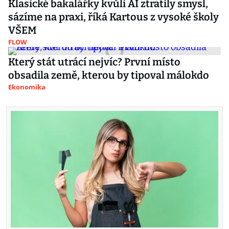
Klasické bakalářky kvůli AI ztratily smysl,
sázíme na praxi, říká Kartous z vysoké školy
VŠEM
FLOW
Který stát utrácí nejvíc? První místo
obsadila země, kterou by tipoval málokdo
Ekonomika