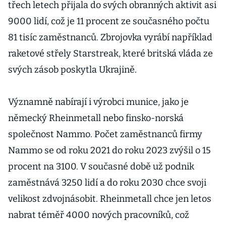
opravovat,
třech letech přijala do svých obranných aktivit asi
tvrdí
9000 lidí, což je 11 procent ze současného počtu
Czechoslovak
81 tisíc zaměstnanců. Zbrojovka vyrábí například
Group
raketové střely Starstreak, které britská vláda ze
svých zásob poskytla Ukrajině.
Významně nabírají i výrobci munice, jako je
německý Rheinmetall nebo finsko-norská
společnost Nammo. Počet zaměstnanců firmy
Nammo se od roku 2021 do roku 2023 zvýšil o 15
procent na 3100. V současné době už podnik
zaměstnává 3250 lidí a do roku 2030 chce svoji
velikost zdvojnásobit. Rheinmetall chce jen letos
nabrat téměř 4000 nových pracovníků, což