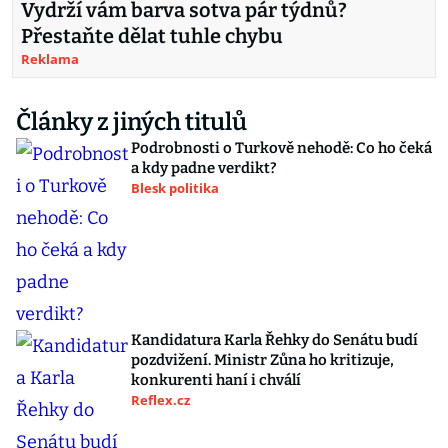
Vydrží vám barva sotva pár týdnů?
Přestaňte dělat tuhle chybu
Reklama
Články z jiných titulů
Podrobnosti o Turkově nehodě: Co ho čeká
a kdy padne verdikt?
Blesk politika
Kandidatura Karla Řehky do Senátu budí
pozdvižení. Ministr Zůna ho kritizuje,
konkurenti haní i chválí
Reflex.cz