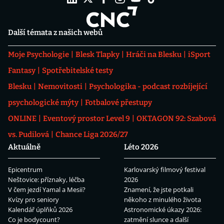
Další témata z našich webů
Moje Psychologie
Blesk Tlapky
Hráči na Blesku
iSport
Fantasy
Spotřebitelské testy
Blesku
Nemovitosti
Psychologika - podcast rozbíjející
psychologické mýty
Fotbalové přestupy
ONLINE
Eventový prostor Level 9
OKTAGON 92: Szabová
vs. Pudilová
Chance Liga 2026/27
Aktuálně
Léto 2026
Epicentrum
Karlovarský filmový festival
Neštovice: příznaky, léčba
2026
V čem jezdí Yamal a Mesii?
Znamení, že jste potkali
Kvízy pro seniory
někoho z minulého života
Kalendář úplňků 2026
Astronomické úkazy 2026:
Co je bodycount?
zatmění slunce a další