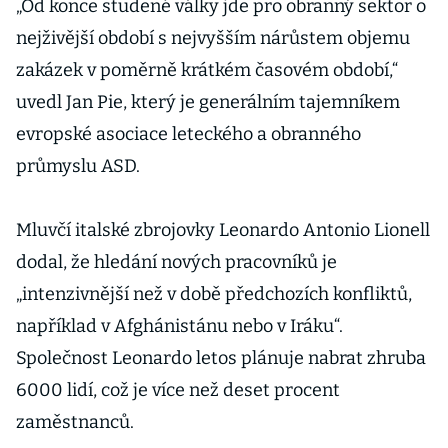
„Od konce studené války jde pro obranný sektor o
nejživější období s nejvyšším nárůstem objemu
zakázek v poměrně krátkém časovém období,“
uvedl Jan Pie, který je generálním tajemníkem
evropské asociace leteckého a obranného
průmyslu ASD.
Mluvčí italské zbrojovky Leonardo Antonio Lionell
dodal, že hledání nových pracovníků je
„intenzivnější než v době předchozích konfliktů,
například v Afghánistánu nebo v Iráku“.
Společnost Leonardo letos plánuje nabrat zhruba
6000 lidí, což je více než deset procent
zaměstnanců.