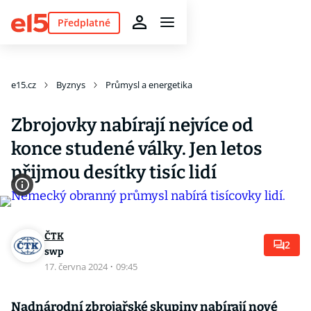
Předplatné
e15.cz
Byznys
Průmysl a energetika
Zbrojovky nabírají nejvíce od
konce studené války. Jen letos
přijmou desítky tisíc lidí
ČTK
2
swp
17. června 2024
·
09:45
Nadnárodní zbrojařské skupiny nabírají nové