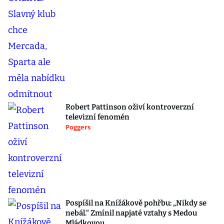
Robert Pattinson oživí kontroverzní
televizní fenomén
Poggers
Pospíšil na Knížákově pohřbu: „Nikdy se
nebál.“ Zmínil napjaté vztahy s Medou
Mládkovou