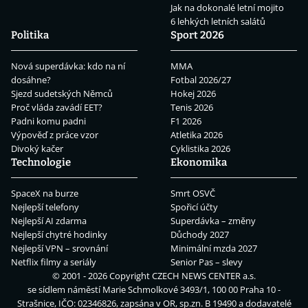
Jak na dokonalé letní mojito
6 lehkých letních salátů
Politika
Sport 2026
Nová superdávka: kdo na ní
MMA
dosáhne?
Fotbal 2026/27
Sjezd sudetských Němců
Hokej 2026
Proč vláda zavádí EET?
Tenis 2026
Padni komu padni
F1 2026
Výpověď z práce vzor
Atletika 2026
Divoký kačer
Cyklistika 2026
Technologie
Ekonomika
SpaceX na burze
Smrt OSVČ
Nejlepší telefony
Spořicí účty
Nejlepší AI zdarma
Superdávka – změny
Nejlepší chytré hodinky
Důchody 2027
Nejlepší VPN – srovnání
Minimální mzda 2027
Netflix filmy a seriály
Senior Pas – slevy
© 2001 - 2026 Copyright
CZECH NEWS CENTER a.s.
se sídlem náměstí Marie Schmolkové 3493/1, 100 00 Praha 10 -
Strašnice, IČO: 02346826, zapsána v OR, sp.zn. B 19490 a dodavatelé