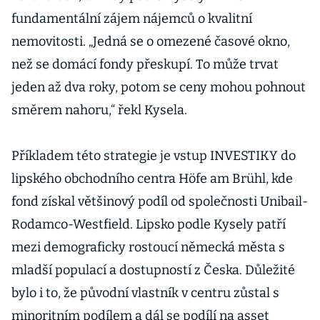
fundamentální zájem nájemců o kvalitní
nemovitosti. „Jedná se o omezené časové okno,
než se domácí fondy přeskupí. To může trvat
jeden až dva roky, potom se ceny mohou pohnout
směrem nahoru,“ řekl Kysela.
Příkladem této strategie je vstup INVESTIKY do
lipského obchodního centra Höfe am Brühl, kde
fond získal většinový podíl od společnosti Unibail-
Rodamco-Westfield. Lipsko podle Kysely patří
mezi demograficky rostoucí německá města s
mladší populací a dostupností z Česka. Důležité
bylo i to, že původní vlastník v centru zůstal s
minoritním podílem a dál se podílí na asset