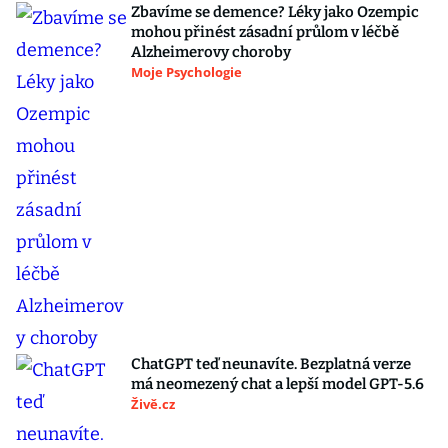
Zbavíme se demence? Léky jako Ozempic
mohou přinést zásadní průlom v léčbě
Alzheimerovy choroby
Moje Psychologie
ChatGPT teď neunavíte. Bezplatná verze
má neomezený chat a lepší model GPT-5.6
Živě.cz