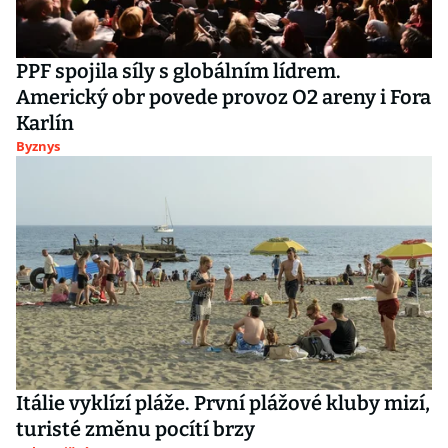
PPF spojila síly s globálním lídrem.
Americký obr povede provoz O2 areny i Fora
Karlín
Byznys
Itálie vyklízí pláže. První plážové kluby mizí,
turisté změnu pocítí brzy