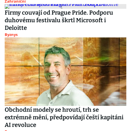
Zahraniční
Firmy couvají od Prague Pride. Podporu
duhovému festivalu škrtl Microsoft i
Deloitte
Byznys
Obchodní modely se hroutí, trh se
extrémně mění, předpovídají čeští kapitáni
AI revoluce