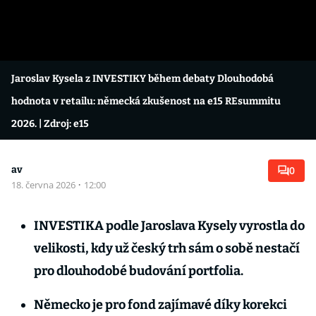
Jaroslav Kysela z INVESTIKY během debaty Dlouhodobá
hodnota v retailu: německá zkušenost na e15 REsummitu
2026.
| Zdroj: e15
av
0
18. června 2026
·
12:00
INVESTIKA podle Jaroslava Kysely vyrostla do
velikosti, kdy už český trh sám o sobě nestačí
pro dlouhodobé budování portfolia.
Německo je pro fond zajímavé díky korekci