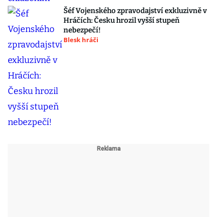
Šéf Vojenského zpravodajství exkluzivně v
Hráčích: Česku hrozil vyšší stupeň
nebezpečí!
Blesk hráči