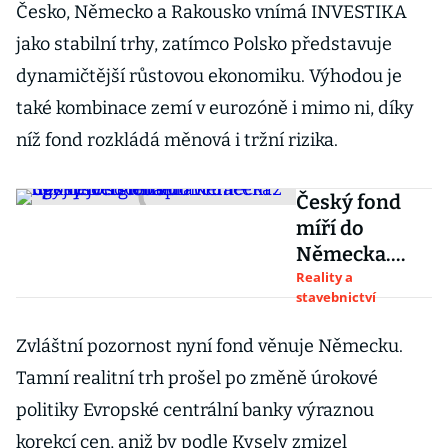
Česko, Německo a Rakousko vnímá INVESTIKA
jako stabilní trhy, zatímco Polsko představuje
dynamičtější růstovou ekonomiku. Výhodou je
také kombinace zemí v eurozóně i mimo ni, díky
níž fond rozkládá měnová i tržní rizika.
Český fond
míří do
Německa.
Spojil se s
Reality a
stavebnictví
globálním
hráčem z ligy
Zvláštní pozornost nyní fond věnuje Německu.
největších
Tamní realitní trh prošel po změně úrokové
správců
nákupních
politiky Evropské centrální banky výraznou
center
korekcí cen, aniž by podle Kysely zmizel